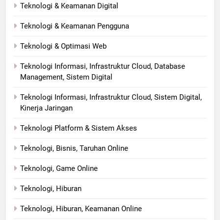
Teknologi & Keamanan Digital
Teknologi & Keamanan Pengguna
Teknologi & Optimasi Web
Teknologi Informasi, Infrastruktur Cloud, Database
Management, Sistem Digital
Teknologi Informasi, Infrastruktur Cloud, Sistem Digital,
Kinerja Jaringan
Teknologi Platform & Sistem Akses
Teknologi, Bisnis, Taruhan Online
Teknologi, Game Online
Teknologi, Hiburan
Teknologi, Hiburan, Keamanan Online