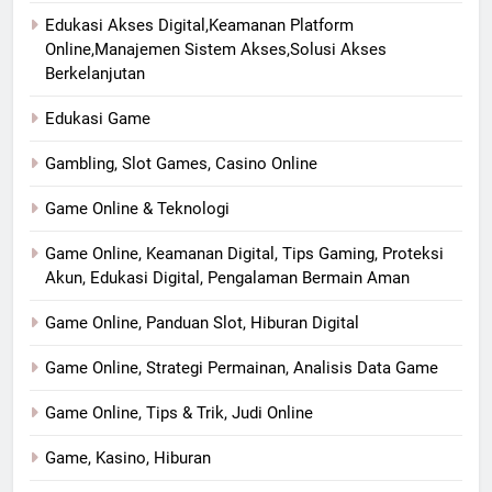
Edukasi Akses Digital,Keamanan Platform
Online,Manajemen Sistem Akses,Solusi Akses
Berkelanjutan
Edukasi Game
Gambling, Slot Games, Casino Online
Game Online & Teknologi
Game Online, Keamanan Digital, Tips Gaming, Proteksi
Akun, Edukasi Digital, Pengalaman Bermain Aman
Game Online, Panduan Slot, Hiburan Digital
Game Online, Strategi Permainan, Analisis Data Game
Game Online, Tips & Trik, Judi Online
Game, Kasino, Hiburan