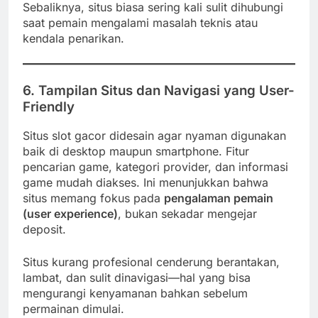
Sebaliknya, situs biasa sering kali sulit dihubungi
saat pemain mengalami masalah teknis atau
kendala penarikan.
6.
Tampilan Situs dan Navigasi yang User-
Friendly
Situs slot gacor didesain agar nyaman digunakan
baik di desktop maupun smartphone. Fitur
pencarian game, kategori provider, dan informasi
game mudah diakses. Ini menunjukkan bahwa
situs memang fokus pada
pengalaman pemain
(user experience)
, bukan sekadar mengejar
deposit.
Situs kurang profesional cenderung berantakan,
lambat, dan sulit dinavigasi—hal yang bisa
mengurangi kenyamanan bahkan sebelum
permainan dimulai.