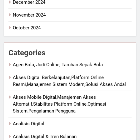
December 2024
November 2024
October 2024
Categories
Agen Bola, Judi Online, Taruhan Sepak Bola
Akses Digital Berkelanjutan,Platform Online
Resmi,Manajemen Sistem Modern,Solusi Akses Andal
Akses Mobile Digital,Manajemen Akses
Alternatif,Stabilitas Platform Online,Optimasi
Sistem,Pengalaman Pengguna
Analisis Digital
Analisis Digital & Tren Bulanan