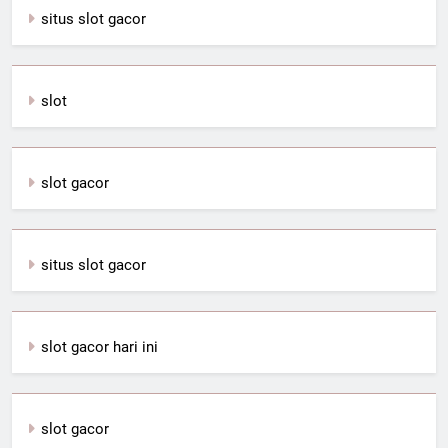
situs slot gacor
slot
slot gacor
situs slot gacor
slot gacor hari ini
slot gacor