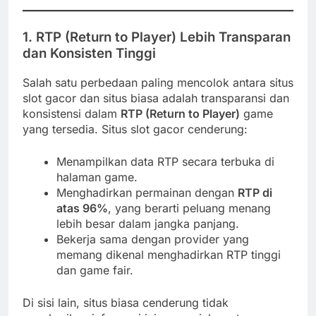
1.
RTP (Return to Player) Lebih Transparan
dan Konsisten Tinggi
Salah satu perbedaan paling mencolok antara situs
slot gacor dan situs biasa adalah transparansi dan
konsistensi dalam
RTP (Return to Player)
game
yang tersedia. Situs slot gacor cenderung:
Menampilkan data RTP secara terbuka di
halaman game.
Menghadirkan permainan dengan
RTP di
atas 96%
, yang berarti peluang menang
lebih besar dalam jangka panjang.
Bekerja sama dengan provider yang
memang dikenal menghadirkan RTP tinggi
dan game fair.
Di sisi lain, situs biasa cenderung tidak