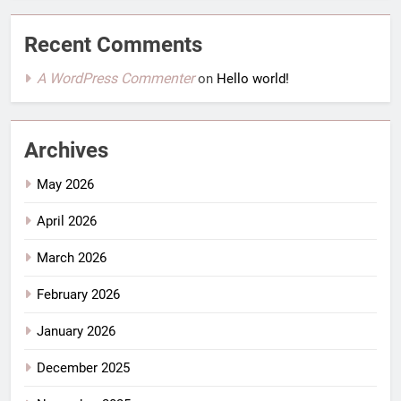
Recent Comments
A WordPress Commenter
on
Hello world!
Archives
May 2026
April 2026
March 2026
February 2026
January 2026
December 2025