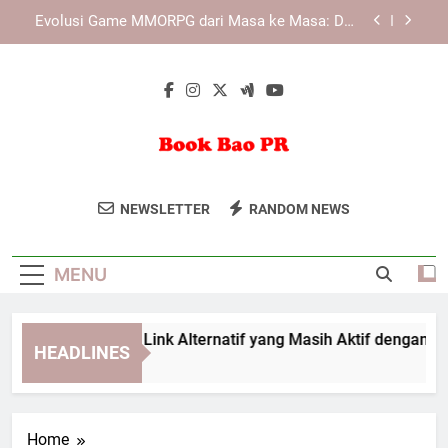
Skip
Login Tiara4D dan Sistem Akses Platform
to
Berbasis Teknologi Modern
content
Teknologi Server Game dan Pentingnya Stabilitas
Jaringan dalam Industri Gaming Modern
Cara Cek LAE138 Link Alternatif yang Masih Aktif
dengan Aman dan Tepat
Evolusi Game MMORPG dari Masa ke Masa: Dari
Dunia Teks hingga Virtual Universe Modern
Book Bao PR
Dapatkan Layanan Pemasaran Buku
Login Tiara4D dan Sistem Akses Platform
NEWSLETTER
RANDOM NEWS
Berbasis Teknologi Modern
Profesional Di Book Bao PR.
Teknologi Server Game dan Pentingnya Stabilitas
Jaringan dalam Industri Gaming Modern
MENU
ara Cek LAE138 Link Alternatif yang Masih Aktif dengan Ama
HEADLINES
 Months Ago
Home