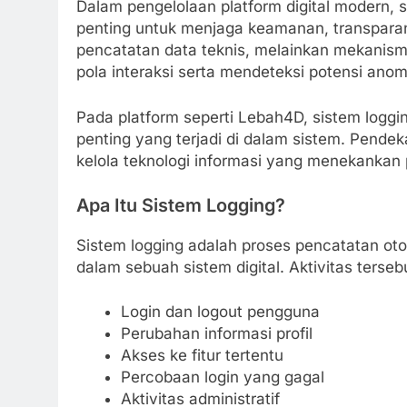
Dalam pengelolaan platform digital modern, 
penting untuk menjaga keamanan, transparans
pencatatan data teknis, melainkan mekanis
pola interaksi serta mendeteksi potensi anoma
Pada platform seperti Lebah4D, sistem loggi
penting yang terjadi di dalam sistem. Pendeka
kelola teknologi informasi yang menekankan p
Apa Itu Sistem Logging?
Sistem logging adalah proses pencatatan otom
dalam sebuah sistem digital. Aktivitas terse
Login dan logout pengguna
Perubahan informasi profil
Akses ke fitur tertentu
Percobaan login yang gagal
Aktivitas administratif