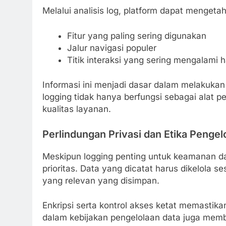
Melalui analisis log, platform dapat mengetah
Fitur yang paling sering digunakan
Jalur navigasi populer
Titik interaksi yang sering mengalami
Informasi ini menjadi dasar dalam melakukan
logging tidak hanya berfungsi sebagai alat 
kualitas layanan.
Perlindungan Privasi dan Etika Pengel
Meskipun logging penting untuk keamanan dan 
prioritas. Data yang dicatat harus dikelola se
yang relevan yang disimpan.
Enkripsi serta kontrol akses ketat memastik
dalam kebijakan pengelolaan data juga me