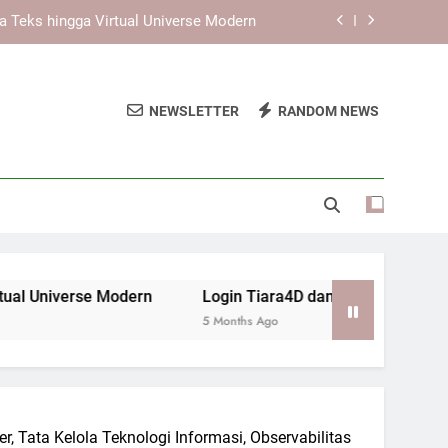
 Teks hingga Virtual Universe Modern
s Platform Berbasis Teknologi Modern
Jaringan dalam Industri Gaming Modern
NEWSLETTER
RANDOM NEWS
ang Masih Aktif dengan Aman dan Tepat
 Teks hingga Virtual Universe Modern
s Platform Berbasis Teknologi Modern
Jaringan dalam Industri Gaming Modern
e Modern
Login Tiara4D dan Sistem Akses Platform Ber
5 Months Ago
, Tata Kelola Teknologi Informasi, Observabilitas