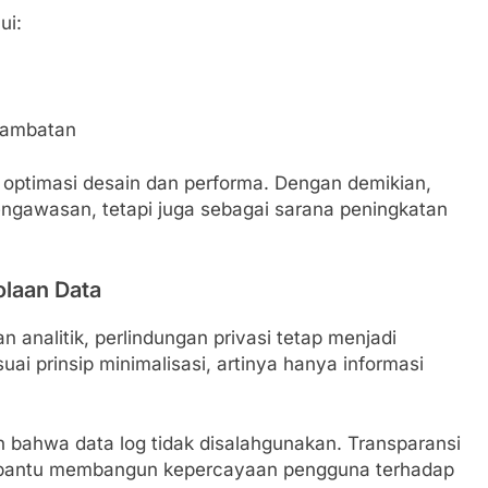
ui:
 hambatan
 optimasi desain dan performa. Dengan demikian,
pengawasan, tetapi juga sebagai sarana peningkatan
olaan Data
analitik, perlindungan privasi tetap menjadi
suai prinsip minimalisasi, artinya hanya informasi
an bahwa data log tidak disalahgunakan. Transparansi
mbantu membangun kepercayaan pengguna terhadap