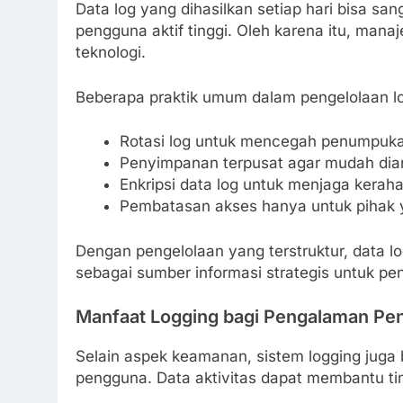
Data log yang dihasilkan setiap hari bisa sa
pengguna aktif tinggi. Oleh karena itu, mana
teknologi.
Beberapa praktik umum dalam pengelolaan lo
Rotasi log untuk mencegah penumpukan
Penyimpanan terpusat agar mudah dian
Enkripsi data log untuk menjaga kerah
Pembatasan akses hanya untuk pihak
Dengan pengelolaan yang terstruktur, data lo
sebagai sumber informasi strategis untuk p
Manfaat Logging bagi Pengalaman Pe
Selain aspek keamanan, sistem logging juga
pengguna. Data aktivitas dapat membantu t