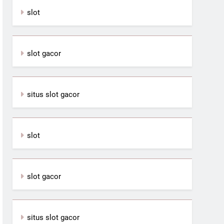
slot
slot gacor
situs slot gacor
slot
slot gacor
situs slot gacor