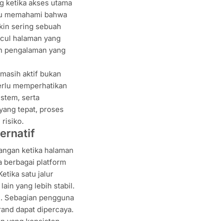
ng ketika akses utama
rlu memahami bahwa
akin sering sebuah
ncul halaman yang
n pengalaman yang
masih aktif bukan
perlu memperhatikan
istem, serta
ang tepat, proses
risiko.
ernatif
dangan ketika halaman
a berbagai platform
tika satu jalur
in yang lebih stabil.
ami. Sebagian pengguna
nd dapat dipercaya.