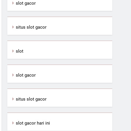
slot gacor
situs slot gacor
slot
slot gacor
situs slot gacor
slot gacor hari ini