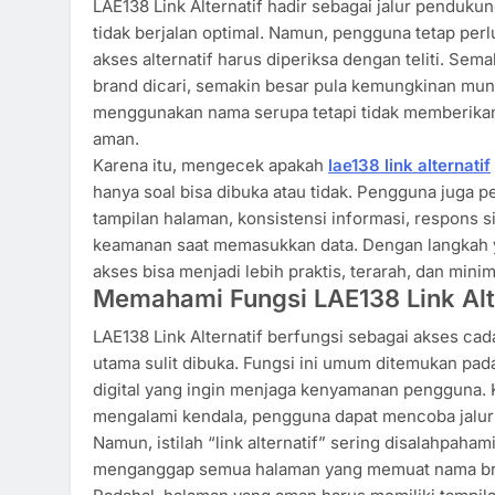
LAE138 Link Alternatif hadir sebagai jalur penduku
tidak berjalan optimal. Namun, pengguna tetap pe
akses alternatif harus diperiksa dengan teliti. Sem
brand dicari, semakin besar pula kemungkinan mu
menggunakan nama serupa tetapi tidak memberika
aman.
Karena itu, mengecek apakah
lae138 link alternatif
hanya soal bisa dibuka atau tidak. Pengguna juga 
tampilan halaman, konsistensi informasi, respons s
keamanan saat memasukkan data. Dengan langkah y
akses bisa menjadi lebih praktis, terarah, dan minim 
Memahami Fungsi LAE138 Link Alt
LAE138 Link Alternatif berfungsi sebagai akses ca
utama sulit dibuka. Fungsi ini umum ditemukan pad
digital yang ingin menjaga kenyamanan pengguna. Ke
mengalami kendala, pengguna dapat mencoba jalur la
Namun, istilah “link alternatif” sering disalahpah
menganggap semua halaman yang memuat nama bra