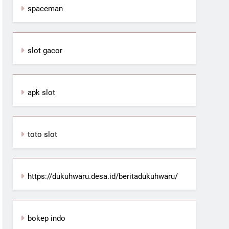
spaceman
slot gacor
apk slot
toto slot
https://dukuhwaru.desa.id/beritadukuhwaru/
bokep indo