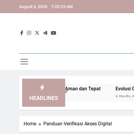
Skip
August 6, 2026
7:20:24 AM
to
content
Boo
Dapatkan 
asih Aktif dengan Aman dan Tepat
Evolusi Game MMORPG 
4 Months Ago
HEADLINES
Home
Panduan Verifikasi Akses Digital