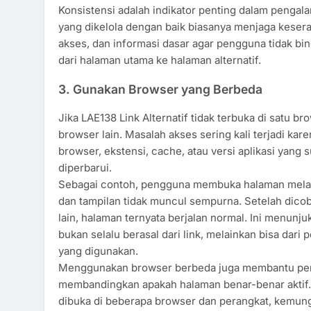
Konsistensi adalah indikator penting dalam pengal
yang dikelola dengan baik biasanya menjaga kesera
akses, dan informasi dasar agar pengguna tidak bi
dari halaman utama ke halaman alternatif.
3. Gunakan Browser yang Berbeda
Jika LAE138 Link Alternatif tidak terbuka di satu b
browser lain. Masalah akses sering kali terjadi kar
browser, ekstensi, cache, atau versi aplikasi yang 
diperbarui.
Sebagai contoh, pengguna membuka halaman melal
dan tampilan tidak muncul sempurna. Setelah dico
lain, halaman ternyata berjalan normal. Ini menunj
bukan selalu berasal dari link, melainkan bisa dari p
yang digunakan.
Menggunakan browser berbeda juga membantu p
membandingkan apakah halaman benar-benar aktif.
dibuka di beberapa browser dan perangkat, kemun