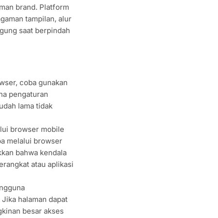
aman brand. Platform
gaman tampilan, alur
ngung saat berpindah
rowser, coba gunakan
ena pengaturan
sudah lama tidak
ui browser mobile
ba melalui browser
ukkan bahwa kendala
erangkat atau aplikasi
engguna
 Jika halaman dapat
gkinan besar akses