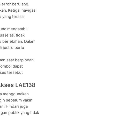
 error berulang.
an. Ketiga, navigasi
a yang terasa
guna mengambil
s jelas, tidak
u berlebihan. Dalam
i justru perlu
an saat berpindah
 tombol dapat
ses tersebut
kses LAE138
ika menggunakan
gin sebelum yakin
n. Hindari juga
gan publik yang tidak