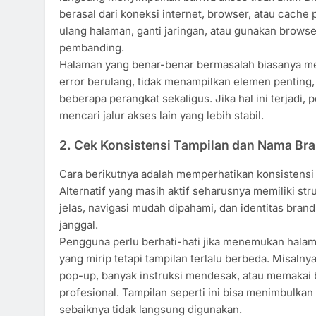
berasal dari koneksi internet, browser, atau cache
ulang halaman, ganti jaringan, atau gunakan brows
pembanding.
Halaman yang benar-benar bermasalah biasanya m
error berulang, tidak menampilkan elemen penting, 
beberapa perangkat sekaligus. Jika hal ini terjadi,
mencari jalur akses lain yang lebih stabil.
2. Cek Konsistensi Tampilan dan Nama Br
Cara berikutnya adalah memperhatikan konsistensi 
Alternatif yang masih aktif seharusnya memiliki st
jelas, navigasi mudah dipahami, dan identitas brand 
janggal.
Pengguna perlu berhati-hati jika menemukan hal
yang mirip tetapi tampilan terlalu berbeda. Misaln
pop-up, banyak instruksi mendesak, atau memakai 
profesional. Tampilan seperti ini bisa menimbulka
sebaiknya tidak langsung digunakan.