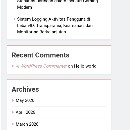
Stabilitas Jaringan dalam Industri Gaming
Modern
Sistem Logging Aktivitas Pengguna di
Lebah4D: Transparansi, Keamanan, dan
Monitoring Berkelanjutan
Recent Comments
A WordPress Commenter
on
Hello world!
Archives
May 2026
April 2026
March 2026