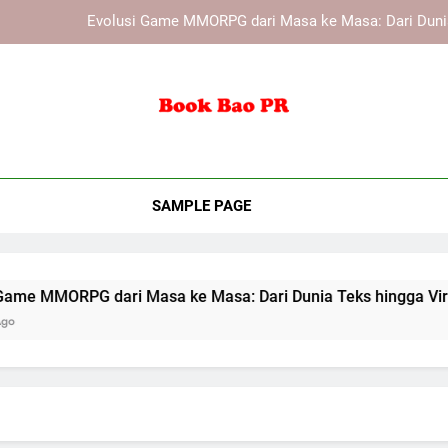
Evolusi Game MMORPG dari Masa ke Masa: Dari Dunia
Login Tiara4D dan Sistem Akse
Teknologi Server Game dan Pentingnya Stabilitas 
k Bao PR
Cara Cek LAE138 Link Alternatif y
Layanan Pemasaran Buku Profesional Di Book Bao PR.
Evolusi Game MMORPG dari Masa ke Masa: Dari Dunia
SAMPLE PAGE
Login Tiara4D dan Sistem Akse
Teknologi Server Game dan Pentingnya Stabilitas 
dari Masa ke Masa: Dari Dunia Teks hingga Virtual Univers