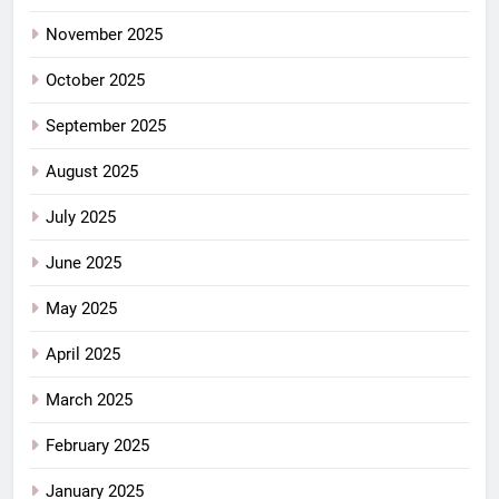
November 2025
October 2025
September 2025
August 2025
July 2025
June 2025
May 2025
April 2025
March 2025
February 2025
January 2025