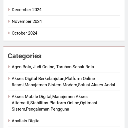
December 2024
November 2024
October 2024
Categories
Agen Bola, Judi Online, Taruhan Sepak Bola
Akses Digital Berkelanjutan,Platform Online
Resmi,Manajemen Sistem Modern,Solusi Akses Andal
Akses Mobile Digital,Manajemen Akses
Alternatif,Stabilitas Platform Online,Optimasi
Sistem,Pengalaman Pengguna
Analisis Digital