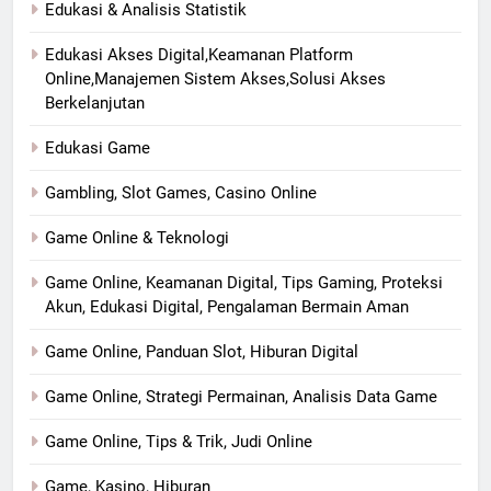
Edukasi & Analisis Statistik
Edukasi Akses Digital,Keamanan Platform
Online,Manajemen Sistem Akses,Solusi Akses
Berkelanjutan
Edukasi Game
Gambling, Slot Games, Casino Online
Game Online & Teknologi
Game Online, Keamanan Digital, Tips Gaming, Proteksi
Akun, Edukasi Digital, Pengalaman Bermain Aman
Game Online, Panduan Slot, Hiburan Digital
Game Online, Strategi Permainan, Analisis Data Game
Game Online, Tips & Trik, Judi Online
Game, Kasino, Hiburan