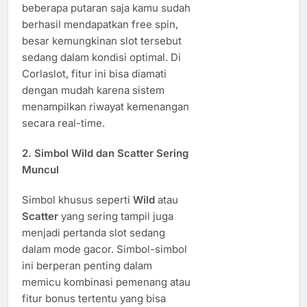
beberapa putaran saja kamu sudah
berhasil mendapatkan free spin,
besar kemungkinan slot tersebut
sedang dalam kondisi optimal. Di
Corlaslot, fitur ini bisa diamati
dengan mudah karena sistem
menampilkan riwayat kemenangan
secara real-time.
2.
Simbol Wild dan Scatter Sering
Muncul
Simbol khusus seperti
Wild
atau
Scatter
yang sering tampil juga
menjadi pertanda slot sedang
dalam mode gacor. Simbol-simbol
ini berperan penting dalam
memicu kombinasi pemenang atau
fitur bonus tertentu yang bisa