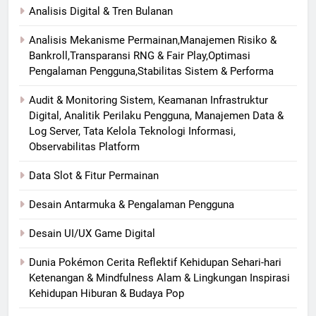
Analisis Digital & Tren Bulanan
Analisis Mekanisme Permainan,Manajemen Risiko &
Bankroll,Transparansi RNG & Fair Play,Optimasi
Pengalaman Pengguna,Stabilitas Sistem & Performa
Audit & Monitoring Sistem, Keamanan Infrastruktur
Digital, Analitik Perilaku Pengguna, Manajemen Data &
Log Server, Tata Kelola Teknologi Informasi,
Observabilitas Platform
Data Slot & Fitur Permainan
Desain Antarmuka & Pengalaman Pengguna
Desain UI/UX Game Digital
Dunia Pokémon Cerita Reflektif Kehidupan Sehari-hari
Ketenangan & Mindfulness Alam & Lingkungan Inspirasi
Kehidupan Hiburan & Budaya Pop