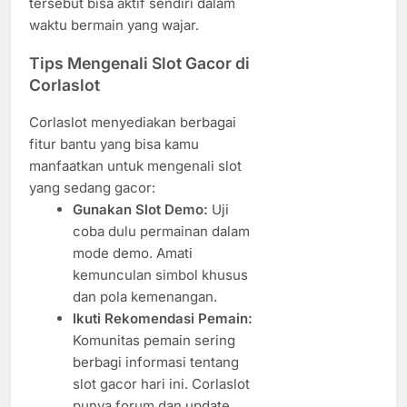
tersebut bisa aktif sendiri dalam
waktu bermain yang wajar.
Tips Mengenali Slot Gacor di
Corlaslot
Corlaslot menyediakan berbagai
fitur bantu yang bisa kamu
manfaatkan untuk mengenali slot
yang sedang gacor:
Gunakan Slot Demo:
Uji
coba dulu permainan dalam
mode demo. Amati
kemunculan simbol khusus
dan pola kemenangan.
Ikuti Rekomendasi Pemain:
Komunitas pemain sering
berbagi informasi tentang
slot gacor hari ini. Corlaslot
punya forum dan update