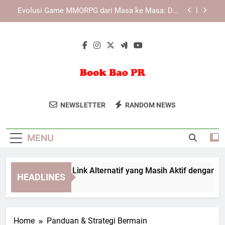
Skip
Login Tiara4D dan Sistem Akses Platform
to
Berbasis Teknologi Modern
content
Teknologi Server Game dan Pentingnya Stabilitas
Jaringan dalam Industri Gaming Modern
Cara Cek LAE138 Link Alternatif yang Masih Aktif
dengan Aman dan Tepat
Evolusi Game MMORPG dari Masa ke Masa: Dari
Dunia Teks hingga Virtual Universe Modern
Book Bao PR
Dapatkan Layanan Pemasaran Buku
Login Tiara4D dan Sistem Akses Platform
NEWSLETTER
RANDOM NEWS
Berbasis Teknologi Modern
Profesional Di Book Bao PR.
Teknologi Server Game dan Pentingnya Stabilitas
Jaringan dalam Industri Gaming Modern
MENU
ara Cek LAE138 Link Alternatif yang Masih Aktif dengan Ama
HEADLINES
 Months Ago
Home
Panduan & Strategi Bermain