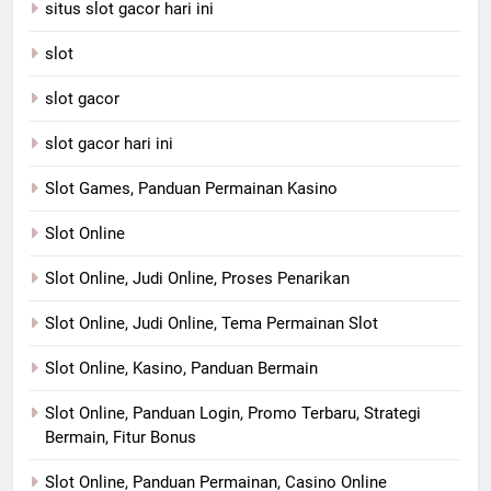
situs slot gacor hari ini
slot
slot gacor
slot gacor hari ini
Slot Games, Panduan Permainan Kasino
Slot Online
Slot Online, Judi Online, Proses Penarikan
Slot Online, Judi Online, Tema Permainan Slot
Slot Online, Kasino, Panduan Bermain
Slot Online, Panduan Login, Promo Terbaru, Strategi
Bermain, Fitur Bonus
Slot Online, Panduan Permainan, Casino Online