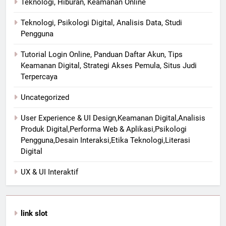
Teknologi, Hiburan, Keamanan Online
Teknologi, Psikologi Digital, Analisis Data, Studi
Pengguna
Tutorial Login Online, Panduan Daftar Akun, Tips
Keamanan Digital, Strategi Akses Pemula, Situs Judi
Terpercaya
Uncategorized
User Experience & UI Design,Keamanan Digital,Analisis
Produk Digital,Performa Web & Aplikasi,Psikologi
Pengguna,Desain Interaksi,Etika Teknologi,Literasi
Digital
UX & UI Interaktif
link slot