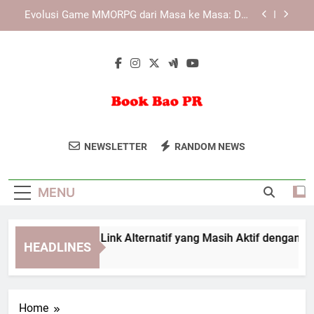
Skip
Login Tiara4D dan Sistem Akses Platform
to
Berbasis Teknologi Modern
content
Teknologi Server Game dan Pentingnya Stabilitas
Jaringan dalam Industri Gaming Modern
Cara Cek LAE138 Link Alternatif yang Masih Aktif
dengan Aman dan Tepat
Evolusi Game MMORPG dari Masa ke Masa: Dari
Dunia Teks hingga Virtual Universe Modern
Book Bao PR
Dapatkan Layanan Pemasaran Buku
Login Tiara4D dan Sistem Akses Platform
NEWSLETTER
RANDOM NEWS
Berbasis Teknologi Modern
Profesional Di Book Bao PR.
Teknologi Server Game dan Pentingnya Stabilitas
Jaringan dalam Industri Gaming Modern
MENU
ara Cek LAE138 Link Alternatif yang Masih Aktif dengan Aman
HEADLINES
 Months Ago
Home