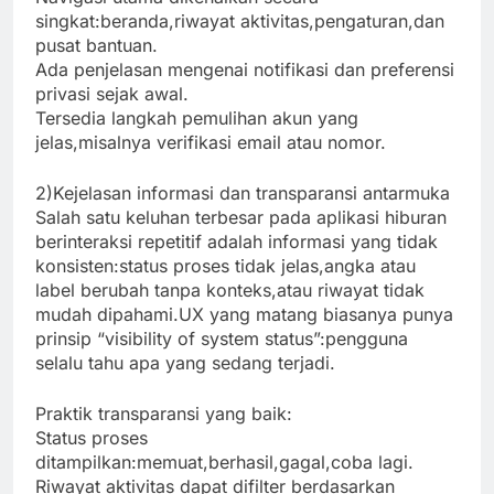
singkat:beranda,riwayat aktivitas,pengaturan,dan
pusat bantuan.
Ada penjelasan mengenai notifikasi dan preferensi
privasi sejak awal.
Tersedia langkah pemulihan akun yang
jelas,misalnya verifikasi email atau nomor.
2)Kejelasan informasi dan transparansi antarmuka
Salah satu keluhan terbesar pada aplikasi hiburan
berinteraksi repetitif adalah informasi yang tidak
konsisten:status proses tidak jelas,angka atau
label berubah tanpa konteks,atau riwayat tidak
mudah dipahami.UX yang matang biasanya punya
prinsip “visibility of system status”:pengguna
selalu tahu apa yang sedang terjadi.
Praktik transparansi yang baik:
Status proses
ditampilkan:memuat,berhasil,gagal,coba lagi.
Riwayat aktivitas dapat difilter berdasarkan