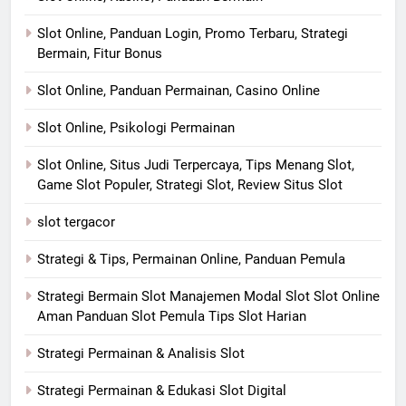
Slot Online, Panduan Login, Promo Terbaru, Strategi
Bermain, Fitur Bonus
Slot Online, Panduan Permainan, Casino Online
Slot Online, Psikologi Permainan
Slot Online, Situs Judi Terpercaya, Tips Menang Slot,
Game Slot Populer, Strategi Slot, Review Situs Slot
slot tergacor
Strategi & Tips, Permainan Online, Panduan Pemula
Strategi Bermain Slot Manajemen Modal Slot Slot Online
Aman Panduan Slot Pemula Tips Slot Harian
Strategi Permainan & Analisis Slot
Strategi Permainan & Edukasi Slot Digital