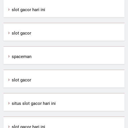
slot gacor hari ini
slot gacor
spaceman
slot gacor
situs slot gacor hari ini
slot gacor hari ini