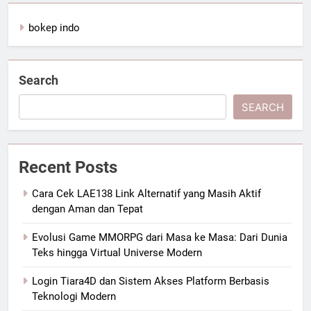
bokep indo
Search
SEARCH
Recent Posts
Cara Cek LAE138 Link Alternatif yang Masih Aktif
dengan Aman dan Tepat
Evolusi Game MMORPG dari Masa ke Masa: Dari Dunia
Teks hingga Virtual Universe Modern
Login Tiara4D dan Sistem Akses Platform Berbasis
Teknologi Modern