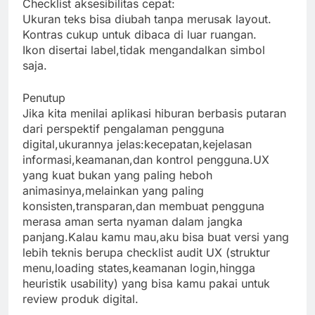
Checklist aksesibilitas cepat:
Ukuran teks bisa diubah tanpa merusak layout.
Kontras cukup untuk dibaca di luar ruangan.
Ikon disertai label,tidak mengandalkan simbol
saja.
Penutup
Jika kita menilai aplikasi hiburan berbasis putaran
dari perspektif pengalaman pengguna
digital,ukurannya jelas:kecepatan,kejelasan
informasi,keamanan,dan kontrol pengguna.UX
yang kuat bukan yang paling heboh
animasinya,melainkan yang paling
konsisten,transparan,dan membuat pengguna
merasa aman serta nyaman dalam jangka
panjang.Kalau kamu mau,aku bisa buat versi yang
lebih teknis berupa checklist audit UX (struktur
menu,loading states,keamanan login,hingga
heuristik usability) yang bisa kamu pakai untuk
review produk digital.