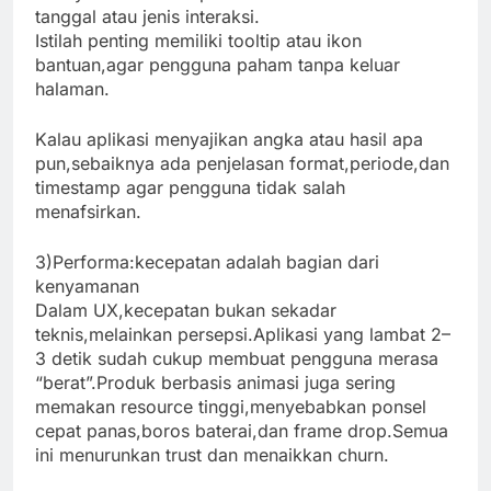
tanggal atau jenis interaksi.
Istilah penting memiliki tooltip atau ikon
bantuan,agar pengguna paham tanpa keluar
halaman.
Kalau aplikasi menyajikan angka atau hasil apa
pun,sebaiknya ada penjelasan format,periode,dan
timestamp agar pengguna tidak salah
menafsirkan.
3)Performa:kecepatan adalah bagian dari
kenyamanan
Dalam UX,kecepatan bukan sekadar
teknis,melainkan persepsi.Aplikasi yang lambat 2–
3 detik sudah cukup membuat pengguna merasa
“berat”.Produk berbasis animasi juga sering
memakan resource tinggi,menyebabkan ponsel
cepat panas,boros baterai,dan frame drop.Semua
ini menurunkan trust dan menaikkan churn.