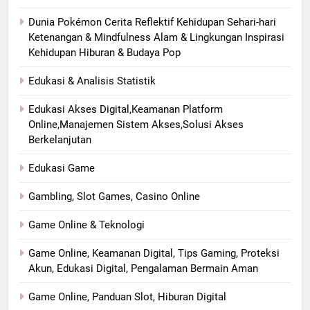
Dunia Pokémon Cerita Reflektif Kehidupan Sehari-hari
Ketenangan & Mindfulness Alam & Lingkungan Inspirasi
Kehidupan Hiburan & Budaya Pop
Edukasi & Analisis Statistik
Edukasi Akses Digital,Keamanan Platform
Online,Manajemen Sistem Akses,Solusi Akses
Berkelanjutan
Edukasi Game
Gambling, Slot Games, Casino Online
Game Online & Teknologi
Game Online, Keamanan Digital, Tips Gaming, Proteksi
Akun, Edukasi Digital, Pengalaman Bermain Aman
Game Online, Panduan Slot, Hiburan Digital