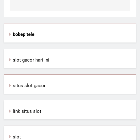
bokep tele
slot gacor hari ini
situs slot gacor
link situs slot
slot