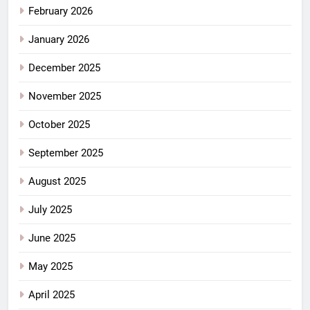
February 2026
January 2026
December 2025
November 2025
October 2025
September 2025
August 2025
July 2025
June 2025
May 2025
April 2025