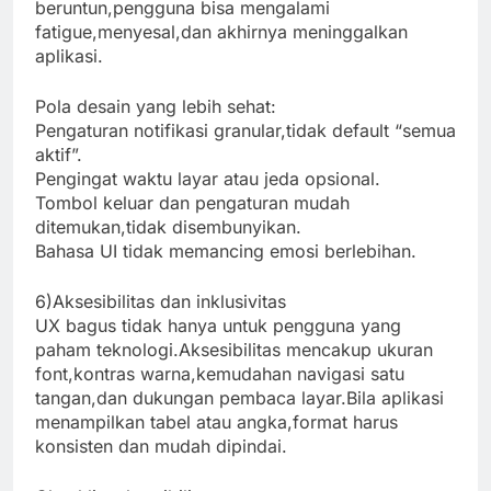
beruntun,pengguna bisa mengalami
fatigue,menyesal,dan akhirnya meninggalkan
aplikasi.
Pola desain yang lebih sehat:
Pengaturan notifikasi granular,tidak default “semua
aktif”.
Pengingat waktu layar atau jeda opsional.
Tombol keluar dan pengaturan mudah
ditemukan,tidak disembunyikan.
Bahasa UI tidak memancing emosi berlebihan.
6)Aksesibilitas dan inklusivitas
UX bagus tidak hanya untuk pengguna yang
paham teknologi.Aksesibilitas mencakup ukuran
font,kontras warna,kemudahan navigasi satu
tangan,dan dukungan pembaca layar.Bila aplikasi
menampilkan tabel atau angka,format harus
konsisten dan mudah dipindai.