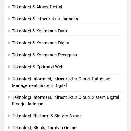
Teknologi & Akses Digital
Teknologi & Infrastruktur Jaringan
Teknologi & Keamanan Data
Teknologi & Keamanan Digital
Teknologi & Keamanan Pengguna
Teknologi & Optimasi Web
Teknologi Informasi, Infrastruktur Cloud, Database
Management, Sistem Digital
Teknologi Informasi, Infrastruktur Cloud, Sistem Digital,
Kinerja Jaringan
Teknologi Platform & Sistem Akses
Teknologi, Bisnis, Taruhan Online