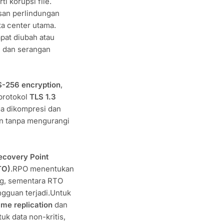
ti korupsi file.
san perlindungan
ta center utama.
pat diubah atau
e dan serangan
-256 encryption
,
 protokol
TLS 1.3
ga dikompresi dan
n tanpa mengurangi
ecovery Point
TO)
.RPO menentukan
ang, sementara RTO
gguan terjadi.Untuk
ime replication
dan
uk data non-kritis,