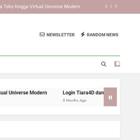
 Teks hingga Virtual Universe Modern
s Platform Berbasis Teknologi Modern
Jaringan dalam Industri Gaming Modern
NEWSLETTER
RANDOM NEWS
ang Masih Aktif dengan Aman dan Tepat
 Teks hingga Virtual Universe Modern
s Platform Berbasis Teknologi Modern
Jaringan dalam Industri Gaming Modern
 Modern
Login Tiara4D dan Sistem Akses Platform Berb
5 Months Ago