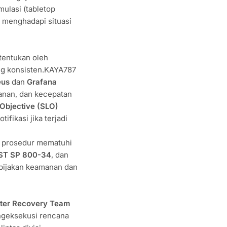
ulasi (tabletop
 menghadapi situasi
itentukan oleh
g konsisten.KAYA787
eus
dan
Grafana
anan, dan kecepatan
 Objective (SLO)
fikasi jika terjadi
a prosedur mematuhi
ST SP 800-34
, dan
ebijakan keamanan dan
ster Recovery Team
ngeksekusi rencana