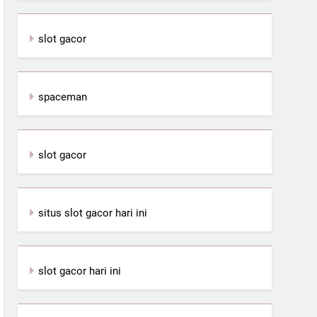
slot gacor
spaceman
slot gacor
situs slot gacor hari ini
slot gacor hari ini