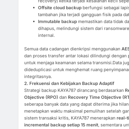
recovery) ketika terjadi kesalahan kecil seper
Offsite cloud backup
berfungsi sebagai lapi
tambahan jika terjadi gangguan fisik pada da
Immutable backup
memastikan data tidak da
dihapus, melindungi sistem dari ransomwar
internal.
Semua data cadangan dienkripsi menggunakan
AES
dan proses transfer antar lokasi dilindungi dengan
untuk menjaga keamanan selama transmisi.Data ju
dideduplicasi untuk menghemat ruang penyimpana
integritasnya.
2. Frekuensi dan Kebijakan Backup Adaptif
Strategi backup KAYA787 dirancang berdasarkan
R
Objective (RPO)
dan
Recovery Time Objective (R
seberapa banyak data yang dapat diterima jika hil
menetapkan waktu maksimal pemulihan setelah gan
sistem transaksi kritis, KAYA787 menerapkan
real-t
incremental backup setiap 15 menit
, sementara unt