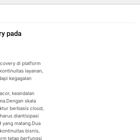
ry pada
ecovery di platform
ontinuitas layanan,
dapi kegagalan
acor, keandalan
ama.Dengan skala
ktur berbasis cloud,
harus diantisipasi
)
yang matang.Dua
ontinuitas bisnis,
orm tetap berfungsi