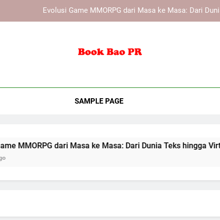
Evolusi Game MMORPG dari Masa ke Masa: Dari Dunia
Login Tiara4D dan Sistem Akse
Teknologi Server Game dan Pentingnya Stabilitas 
k Bao PR
Cara Cek LAE138 Link Alternatif y
Layanan Pemasaran Buku Profesional Di Book Bao PR.
Evolusi Game MMORPG dari Masa ke Masa: Dari Dunia
SAMPLE PAGE
Login Tiara4D dan Sistem Akse
Teknologi Server Game dan Pentingnya Stabilitas 
dari Masa ke Masa: Dari Dunia Teks hingga Virtual Universe