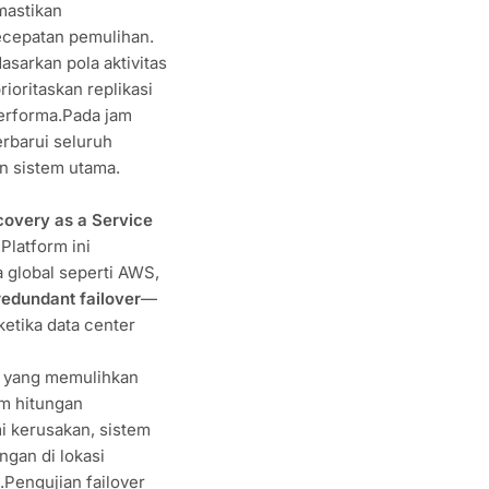
mastikan
ecepatan pemulihan.
asarkan pola aktivitas
ioritaskan replikasi
erforma.Pada jam
rbarui seluruh
n sistem utama.
covery as a Service
Platform ini
global seperti AWS,
edundant failover
—
ketika data center
yang memulihkan
lam hitungan
i kerusakan, sistem
ngan di lokasi
engujian failover