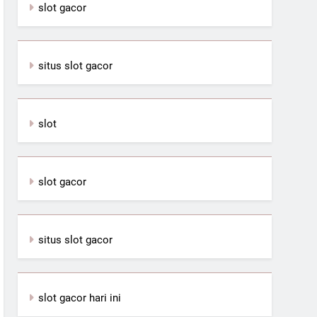
slot gacor
situs slot gacor
slot
slot gacor
situs slot gacor
slot gacor hari ini