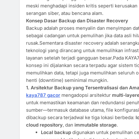
meski menghadapi insiden kritis seperti kerusakan
serangan siber, atau bencana alam.
Konsep Dasar Backup dan Disaster Recovery
Backup adalah proses menyalin dan menyimpan dat
sebagai cadangan untuk pemulihan jika data asli hil
rusak.Sementara disaster recovery adalah serangk
teknologi yang dirancang untuk memulihkan infrastr
layanan setelah terjadi gangguan besar.Pada KAYA
konsep ini dijalankan secara terpadu agar sistem t
memulihkan data, tetapi juga memulihkan seluruh 
henti (downtime) seminimal mungkin.
1. Arsitektur Backup yang Tersentralisasi dan Am
kaya787 gacor
mengadopsi arsitektur
multi-layer
untuk memastikan keamanan dan redundansi penuh.
sumber—termasuk database utama, file konfigurasi,
dibackup secara terjadwal ke tiga lokasi berbeda:
l
cloud repository
, dan
immutable storage
.
Local backup
digunakan untuk pemulihan ce