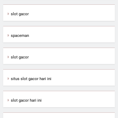
slot gacor
spaceman
slot gacor
situs slot gacor hari ini
slot gacor hari ini