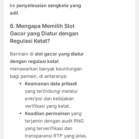
ke
penyelesaian sengketa yang
adil
.
6. Mengapa Memilih Slot
Gacor yang Diatur dengan
Regulasi Ketat?
Bermain di
slot gacor yang diatur
dengan regulasi ketat
menawarkan banyak keuntungan
bagi pemain, di antaranya:
Keamanan data pribadi
yang terlindungi melalui
enkripsi dan kebijakan
verifikasi yang ketat.
Keadilan permainan
yang
terjamin dengan audit RNG
yang terverifikasi dan
transparansi RTP yang jelas.