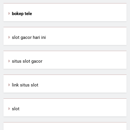
bokep tele
slot gacor hari ini
situs slot gacor
link situs slot
slot