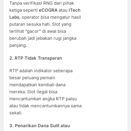
Tanpa verifikasi RNG dari pihak
ketiga seperti
eCOGRA
atau
iTech
Labs
, operator bisa mengatur hasil
putaran sesuka hati. Slot yang
terlihat “gacor” di awal bisa
berubah jadi jebakan rugi jangka
panjang.
2.
RTP Tidak Transparan
RTP adalah indikator seberapa
besar peluang pemain
mendapatkan kembali dana
mereka. Slot ilegal bisa
mencantumkan angka RTP palsu
atau tidak mencantumkannya sama
sekali.
3.
Penarikan Dana Sulit atau