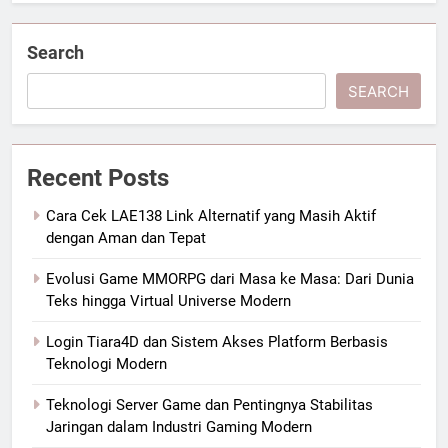
Search
SEARCH
Recent Posts
Cara Cek LAE138 Link Alternatif yang Masih Aktif
dengan Aman dan Tepat
Evolusi Game MMORPG dari Masa ke Masa: Dari Dunia
Teks hingga Virtual Universe Modern
Login Tiara4D dan Sistem Akses Platform Berbasis
Teknologi Modern
Teknologi Server Game dan Pentingnya Stabilitas
Jaringan dalam Industri Gaming Modern