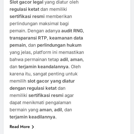
Slot gacor legal
yang diatur oleh
regulasi ketat
dan memiliki
sertifikasi resmi
memberikan
perlindungan maksimal bagi
pemain. Dengan adanya
audit RNG
,
transparansi RTP
,
keamanan data
pemain
, dan
perlindungan hukum
yang jelas, platform ini memastikan
bahwa permainan tetap
adil
,
aman
,
dan
terjamin keandalannya
. Oleh
karena itu, sangat penting untuk
memilih
slot gacor yang diatur
dengan regulasi ketat
dan
memiliki
sertifikasi resmi
agar
dapat menikmati pengalaman
bermain yang
aman
,
adil
, dan
terjamin keadilannya
.
Read More