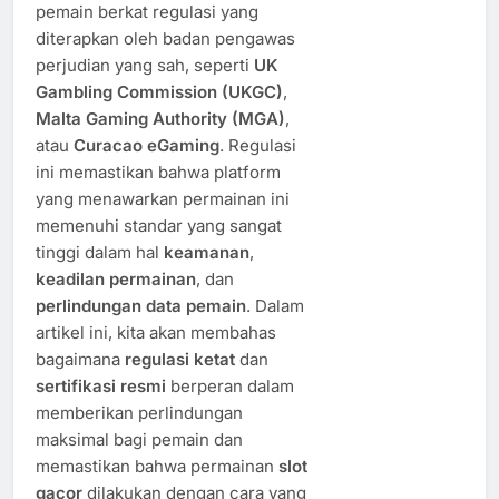
pemain berkat regulasi yang
diterapkan oleh badan pengawas
perjudian yang sah, seperti
UK
Gambling Commission (UKGC)
,
Malta Gaming Authority (MGA)
,
atau
Curacao eGaming
. Regulasi
ini memastikan bahwa platform
yang menawarkan permainan ini
memenuhi standar yang sangat
tinggi dalam hal
keamanan
,
keadilan permainan
, dan
perlindungan data pemain
. Dalam
artikel ini, kita akan membahas
bagaimana
regulasi ketat
dan
sertifikasi resmi
berperan dalam
memberikan perlindungan
maksimal bagi pemain dan
memastikan bahwa permainan
slot
gacor
dilakukan dengan cara yang