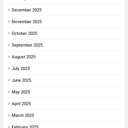
December 2025
November 2025
October 2025
September 2025
August 2025
July 2025
June 2025
May 2025
April 2025
March 2025
February 2025