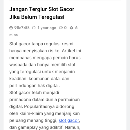
Jangan Tergiur Slot Gacor
Jika Belum Teregulasi
98c74f8
1 year ago
0
6
mins
Slot gacor tanpa regulasi resmi
hanya menyisakan risiko. Artikel ini
membahas mengapa pemain harus
waspada dan hanya memilih slot
yang teregulasi untuk menjamin
keadilan, keamanan data, dan
perlindungan hak digital.
Slot gacor telah menjadi
primadona dalam dunia permainan
digital. Popularitasnya didorong
oleh klaim-klaim yang menjanjikan
peluang menang tinggi,
slot gacor
,
dan gameplay yang adiktif. Namun,