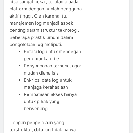
bisa sangat besar, terutama pada
platform dengan jumlah pengguna
aktif tinggi. Oleh karena itu,
manajemen log menjadi aspek
penting dalam struktur teknologi.
Beberapa praktik umum dalam
pengelolaan log meliputi:
Rotasi log untuk mencegah
penumpukan file
Penyimpanan terpusat agar
mudah dianalisis
Enkripsi data log untuk
menjaga kerahasiaan
Pembatasan akses hanya
untuk pihak yang
berwenang
Dengan pengelolaan yang
terstruktur, data log tidak hanya