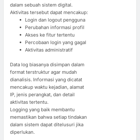
dalam sebuah sistem digital.
Aktivitas tersebut dapat mencakup:
Login dan logout pengguna
Perubahan informasi profil
Akses ke fitur tertentu
Percobaan login yang gagal
Aktivitas administratif
Data log biasanya disimpan dalam
format terstruktur agar mudah
dianalisis. Informasi yang dicatat
mencakup waktu kejadian, alamat
IP, jenis perangkat, dan detail
aktivitas tertentu.
Logging yang baik membantu
memastikan bahwa setiap tindakan
dalam sistem dapat ditelusuri jika
diperlukan.