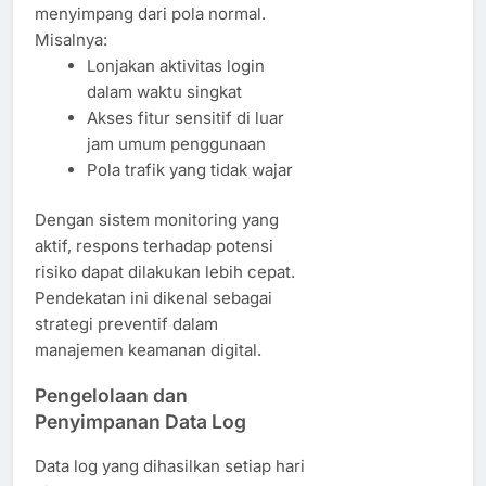
menyimpang dari pola normal.
Misalnya:
Lonjakan aktivitas login
dalam waktu singkat
Akses fitur sensitif di luar
jam umum penggunaan
Pola trafik yang tidak wajar
Dengan sistem monitoring yang
aktif, respons terhadap potensi
risiko dapat dilakukan lebih cepat.
Pendekatan ini dikenal sebagai
strategi preventif dalam
manajemen keamanan digital.
Pengelolaan dan
Penyimpanan Data Log
Data log yang dihasilkan setiap hari