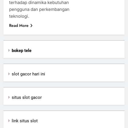
terhadap dinamika kebutuhan
pengguna dan perkembangan
teknologi.
Read More
bokep tele
slot gacor hari ini
situs slot gacor
link situs slot