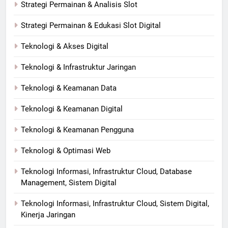
Strategi Permainan & Analisis Slot
Strategi Permainan & Edukasi Slot Digital
Teknologi & Akses Digital
Teknologi & Infrastruktur Jaringan
Teknologi & Keamanan Data
Teknologi & Keamanan Digital
Teknologi & Keamanan Pengguna
Teknologi & Optimasi Web
Teknologi Informasi, Infrastruktur Cloud, Database
Management, Sistem Digital
Teknologi Informasi, Infrastruktur Cloud, Sistem Digital,
Kinerja Jaringan