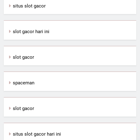
situs slot gacor
slot gacor hari ini
slot gacor
spaceman
slot gacor
situs slot gacor hari ini