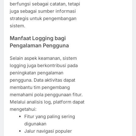
berfungsi sebagai catatan, tetapi
juga sebagai sumber informasi
strategis untuk pengembangan
sistem.
Manfaat Logging bagi
Pengalaman Pengguna
Selain aspek keamanan, sistem
logging juga berkontribusi pada
peningkatan pengalaman
pengguna. Data aktivitas dapat
membantu tim pengembang
memahami pola penggunaan fitur.
Melalui analisis log, platform dapat
mengetahui:
Fitur yang paling sering
digunakan
Jalur navigasi populer