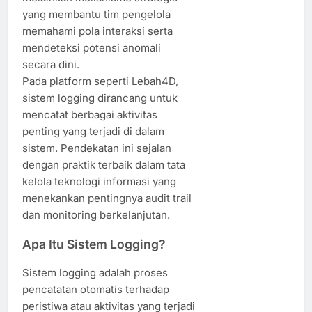
yang membantu tim pengelola
memahami pola interaksi serta
mendeteksi potensi anomali
secara dini.
Pada platform seperti Lebah4D,
sistem logging dirancang untuk
mencatat berbagai aktivitas
penting yang terjadi di dalam
sistem. Pendekatan ini sejalan
dengan praktik terbaik dalam tata
kelola teknologi informasi yang
menekankan pentingnya audit trail
dan monitoring berkelanjutan.
Apa Itu Sistem Logging?
Sistem logging adalah proses
pencatatan otomatis terhadap
peristiwa atau aktivitas yang terjadi