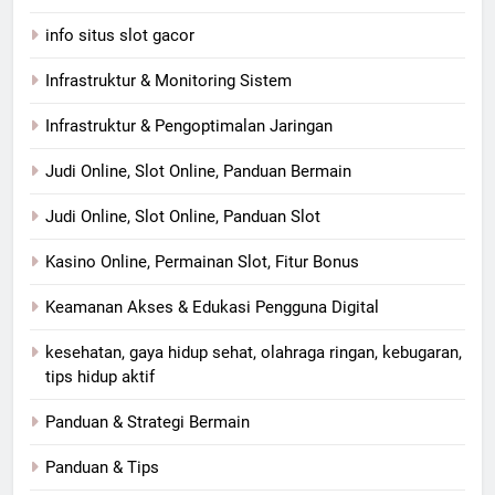
info situs slot gacor
Infrastruktur & Monitoring Sistem
Infrastruktur & Pengoptimalan Jaringan
Judi Online, Slot Online, Panduan Bermain
Judi Online, Slot Online, Panduan Slot
Kasino Online, Permainan Slot, Fitur Bonus
Keamanan Akses & Edukasi Pengguna Digital
kesehatan, gaya hidup sehat, olahraga ringan, kebugaran,
tips hidup aktif
Panduan & Strategi Bermain
Panduan & Tips