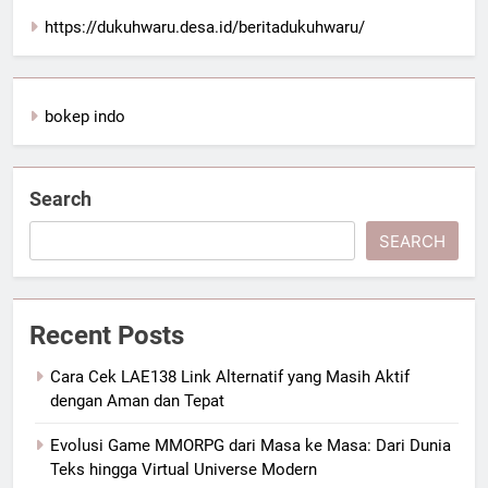
https://dukuhwaru.desa.id/beritadukuhwaru/
bokep indo
Search
SEARCH
Recent Posts
Cara Cek LAE138 Link Alternatif yang Masih Aktif
dengan Aman dan Tepat
Evolusi Game MMORPG dari Masa ke Masa: Dari Dunia
Teks hingga Virtual Universe Modern