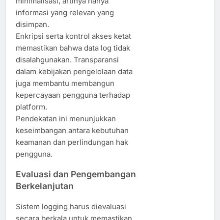
minimalisasi, artinya hanya
informasi yang relevan yang
disimpan.
Enkripsi serta kontrol akses ketat
memastikan bahwa data log tidak
disalahgunakan. Transparansi
dalam kebijakan pengelolaan data
juga membantu membangun
kepercayaan pengguna terhadap
platform.
Pendekatan ini menunjukkan
keseimbangan antara kebutuhan
keamanan dan perlindungan hak
pengguna.
Evaluasi dan Pengembangan
Berkelanjutan
Sistem logging harus dievaluasi
secara berkala untuk memastikan