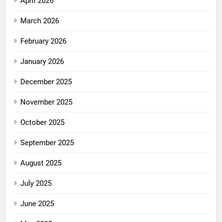
April 2026
March 2026
February 2026
January 2026
December 2025
November 2025
October 2025
September 2025
August 2025
July 2025
June 2025