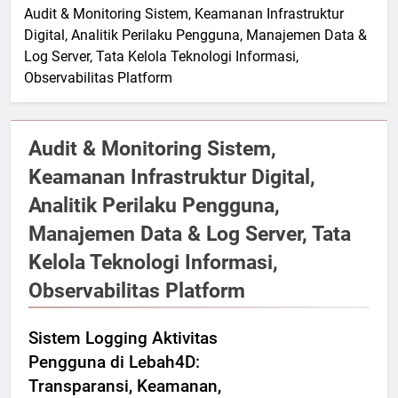
Audit & Monitoring Sistem, Keamanan Infrastruktur
Digital, Analitik Perilaku Pengguna, Manajemen Data &
Log Server, Tata Kelola Teknologi Informasi,
Observabilitas Platform
Audit & Monitoring Sistem,
Keamanan Infrastruktur Digital,
Analitik Perilaku Pengguna,
Manajemen Data & Log Server, Tata
Kelola Teknologi Informasi,
Observabilitas Platform
Sistem Logging Aktivitas
Pengguna di Lebah4D:
Transparansi, Keamanan,