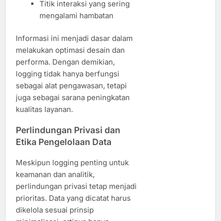
Titik interaksi yang sering
mengalami hambatan
Informasi ini menjadi dasar dalam
melakukan optimasi desain dan
performa. Dengan demikian,
logging tidak hanya berfungsi
sebagai alat pengawasan, tetapi
juga sebagai sarana peningkatan
kualitas layanan.
Perlindungan Privasi dan
Etika Pengelolaan Data
Meskipun logging penting untuk
keamanan dan analitik,
perlindungan privasi tetap menjadi
prioritas. Data yang dicatat harus
dikelola sesuai prinsip