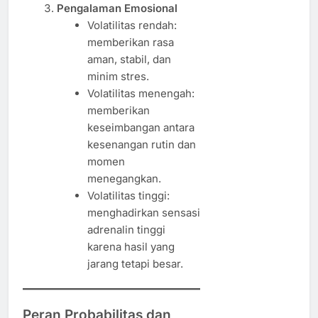
Pengalaman Emosional
Volatilitas rendah:
memberikan rasa
aman, stabil, dan
minim stres.
Volatilitas menengah:
memberikan
keseimbangan antara
kesenangan rutin dan
momen
menegangkan.
Volatilitas tinggi:
menghadirkan sensasi
adrenalin tinggi
karena hasil yang
jarang tetapi besar.
Peran Probabilitas dan