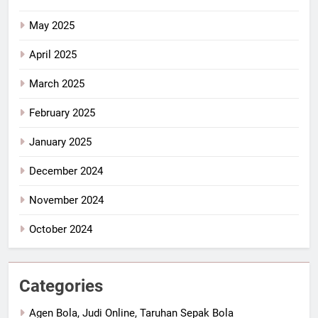
May 2025
April 2025
March 2025
February 2025
January 2025
December 2024
November 2024
October 2024
Categories
Agen Bola, Judi Online, Taruhan Sepak Bola