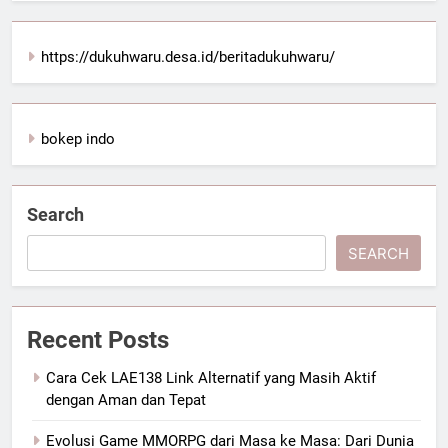
https://dukuhwaru.desa.id/beritadukuhwaru/
bokep indo
Search
SEARCH
Recent Posts
Cara Cek LAE138 Link Alternatif yang Masih Aktif
dengan Aman dan Tepat
Evolusi Game MMORPG dari Masa ke Masa: Dari Dunia