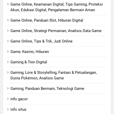
Game Online, Keamanan Digital, Tips Gaming, Proteksi
Akun, Edukasi Digital, Pengalaman Bermain Aman
Game Online, Panduan Slot, Hiburan Digital
Game Online, Strategi Permainan, Analisis Data Game
Game Online, Tips & Trik, Judi Online
Game, Kasino, Hiburan
Gaming & Tren Digital
Gaming, Lore & Storytelling, Fantasi & Petualangan,
Dunia Pokémon, Analisis Game
Gaming, Panduan Bermain, Teknologi Game
info gacor
info situs