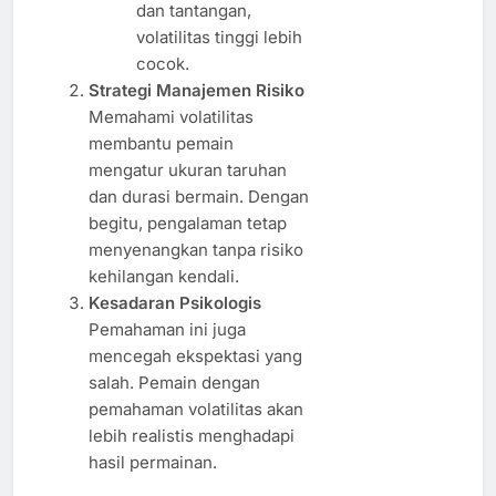
dan tantangan,
volatilitas tinggi lebih
cocok.
Strategi Manajemen Risiko
Memahami volatilitas
membantu pemain
mengatur ukuran taruhan
dan durasi bermain. Dengan
begitu, pengalaman tetap
menyenangkan tanpa risiko
kehilangan kendali.
Kesadaran Psikologis
Pemahaman ini juga
mencegah ekspektasi yang
salah. Pemain dengan
pemahaman volatilitas akan
lebih realistis menghadapi
hasil permainan.