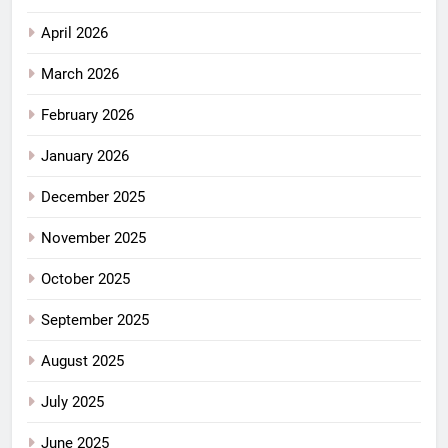
April 2026
March 2026
February 2026
January 2026
December 2025
November 2025
October 2025
September 2025
August 2025
July 2025
June 2025