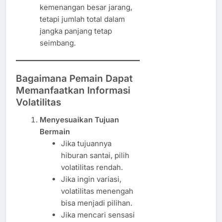
kemenangan besar jarang,
tetapi jumlah total dalam
jangka panjang tetap
seimbang.
Bagaimana Pemain Dapat
Memanfaatkan Informasi
Volatilitas
Menyesuaikan Tujuan
Bermain
Jika tujuannya
hiburan santai, pilih
volatilitas rendah.
Jika ingin variasi,
volatilitas menengah
bisa menjadi pilihan.
Jika mencari sensasi