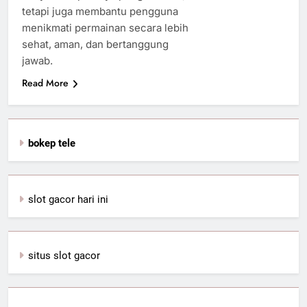
tetapi juga membantu pengguna
menikmati permainan secara lebih
sehat, aman, dan bertanggung
jawab.
Read More
bokep tele
slot gacor hari ini
situs slot gacor