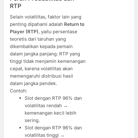
RTP
Selain volatilitas, faktor lain yang
penting dipahami adalah
Return to
Player (RTP)
, yaitu persentase
teoretis dari taruhan yang
dikembalikan kepada pemain
dalam jangka panjang. RTP yang
tinggi tidak menjamin kemenangan
cepat, karena volatilitas akan
memengaruhi distribusi hasil
dalam jangka pendek.
Contoh:
Slot dengan RTP 96% dan
volatilitas rendah →
kemenangan kecil lebih
sering.
Slot dengan RTP 96% dan
volatilitas tinggi →