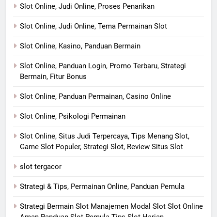
Slot Online, Judi Online, Proses Penarikan
Slot Online, Judi Online, Tema Permainan Slot
Slot Online, Kasino, Panduan Bermain
Slot Online, Panduan Login, Promo Terbaru, Strategi
Bermain, Fitur Bonus
Slot Online, Panduan Permainan, Casino Online
Slot Online, Psikologi Permainan
Slot Online, Situs Judi Terpercaya, Tips Menang Slot,
Game Slot Populer, Strategi Slot, Review Situs Slot
slot tergacor
Strategi & Tips, Permainan Online, Panduan Pemula
Strategi Bermain Slot Manajemen Modal Slot Slot Online
Aman Panduan Slot Pemula Tips Slot Harian