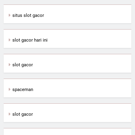
situs slot gacor
slot gacor hari ini
slot gacor
spaceman
slot gacor