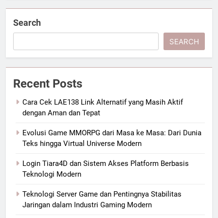
Search
SEARCH
Recent Posts
Cara Cek LAE138 Link Alternatif yang Masih Aktif
dengan Aman dan Tepat
Evolusi Game MMORPG dari Masa ke Masa: Dari Dunia
Teks hingga Virtual Universe Modern
Login Tiara4D dan Sistem Akses Platform Berbasis
Teknologi Modern
Teknologi Server Game dan Pentingnya Stabilitas
Jaringan dalam Industri Gaming Modern