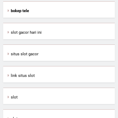
bokep tele
slot gacor hari ini
situs slot gacor
link situs slot
slot