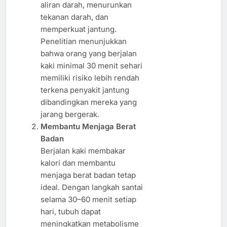
aliran darah, menurunkan
tekanan darah, dan
memperkuat jantung.
Penelitian menunjukkan
bahwa orang yang berjalan
kaki minimal 30 menit sehari
memiliki risiko lebih rendah
terkena penyakit jantung
dibandingkan mereka yang
jarang bergerak.
Membantu Menjaga Berat
Badan
Berjalan kaki membakar
kalori dan membantu
menjaga berat badan tetap
ideal. Dengan langkah santai
selama 30–60 menit setiap
hari, tubuh dapat
meningkatkan metabolisme