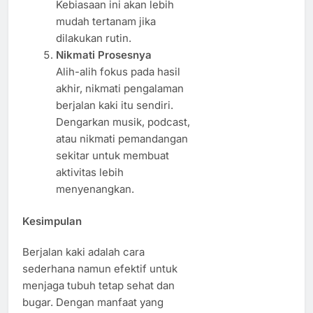
Kebiasaan ini akan lebih
mudah tertanam jika
dilakukan rutin.
Nikmati Prosesnya
Alih-alih fokus pada hasil
akhir, nikmati pengalaman
berjalan kaki itu sendiri.
Dengarkan musik, podcast,
atau nikmati pemandangan
sekitar untuk membuat
aktivitas lebih
menyenangkan.
Kesimpulan
Berjalan kaki adalah cara
sederhana namun efektif untuk
menjaga tubuh tetap sehat dan
bugar. Dengan manfaat yang