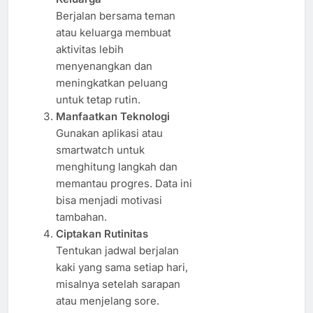
Berjalan bersama teman
atau keluarga membuat
aktivitas lebih
menyenangkan dan
meningkatkan peluang
untuk tetap rutin.
Manfaatkan Teknologi
Gunakan aplikasi atau
smartwatch untuk
menghitung langkah dan
memantau progres. Data ini
bisa menjadi motivasi
tambahan.
Ciptakan Rutinitas
Tentukan jadwal berjalan
kaki yang sama setiap hari,
misalnya setelah sarapan
atau menjelang sore.