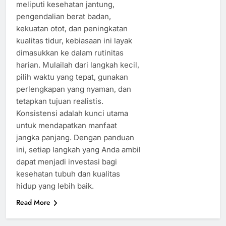
meliputi kesehatan jantung,
pengendalian berat badan,
kekuatan otot, dan peningkatan
kualitas tidur, kebiasaan ini layak
dimasukkan ke dalam rutinitas
harian. Mulailah dari langkah kecil,
pilih waktu yang tepat, gunakan
perlengkapan yang nyaman, dan
tetapkan tujuan realistis.
Konsistensi adalah kunci utama
untuk mendapatkan manfaat
jangka panjang. Dengan panduan
ini, setiap langkah yang Anda ambil
dapat menjadi investasi bagi
kesehatan tubuh dan kualitas
hidup yang lebih baik.
Read More