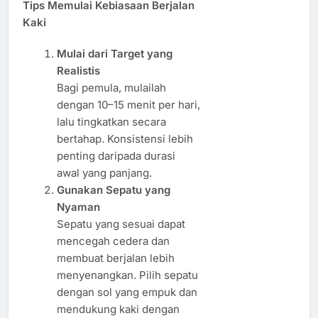
Tips Memulai Kebiasaan Berjalan
Kaki
Mulai dari Target yang
Realistis
Bagi pemula, mulailah
dengan 10–15 menit per hari,
lalu tingkatkan secara
bertahap. Konsistensi lebih
penting daripada durasi
awal yang panjang.
Gunakan Sepatu yang
Nyaman
Sepatu yang sesuai dapat
mencegah cedera dan
membuat berjalan lebih
menyenangkan. Pilih sepatu
dengan sol yang empuk dan
mendukung kaki dengan