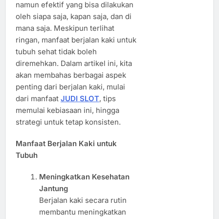
namun efektif yang bisa dilakukan
oleh siapa saja, kapan saja, dan di
mana saja. Meskipun terlihat
ringan, manfaat berjalan kaki untuk
tubuh sehat tidak boleh
diremehkan. Dalam artikel ini, kita
akan membahas berbagai aspek
penting dari berjalan kaki, mulai
dari manfaat
JUDI SLOT
, tips
memulai kebiasaan ini, hingga
strategi untuk tetap konsisten.
Manfaat Berjalan Kaki untuk
Tubuh
Meningkatkan Kesehatan
Jantung
Berjalan kaki secara rutin
membantu meningkatkan