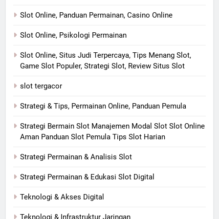
Slot Online, Panduan Permainan, Casino Online
Slot Online, Psikologi Permainan
Slot Online, Situs Judi Terpercaya, Tips Menang Slot,
Game Slot Populer, Strategi Slot, Review Situs Slot
slot tergacor
Strategi & Tips, Permainan Online, Panduan Pemula
Strategi Bermain Slot Manajemen Modal Slot Slot Online
Aman Panduan Slot Pemula Tips Slot Harian
Strategi Permainan & Analisis Slot
Strategi Permainan & Edukasi Slot Digital
Teknologi & Akses Digital
Teknologi & Infrastruktur Jaringan