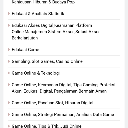
Kehidupan Hiburan & Budaya Pop
Edukasi & Analisis Statistik
Edukasi Akses Digital,Keamanan Platform
Online,Manajemen Sistem Akses,Solusi Akses
Berkelanjutan
Edukasi Game
Gambling, Slot Games, Casino Online
Game Online & Teknologi
Game Online, Keamanan Digital, Tips Gaming, Proteksi
Akun, Edukasi Digital, Pengalaman Bermain Aman
Game Online, Panduan Slot, Hiburan Digital
Game Online, Strategi Permainan, Analisis Data Game
Game Online, Tips & Trik, Judi Online