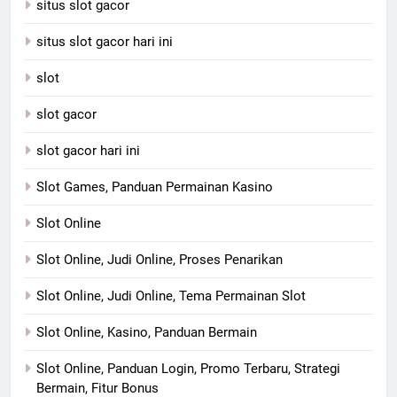
situs slot gacor
situs slot gacor hari ini
slot
slot gacor
slot gacor hari ini
Slot Games, Panduan Permainan Kasino
Slot Online
Slot Online, Judi Online, Proses Penarikan
Slot Online, Judi Online, Tema Permainan Slot
Slot Online, Kasino, Panduan Bermain
Slot Online, Panduan Login, Promo Terbaru, Strategi
Bermain, Fitur Bonus