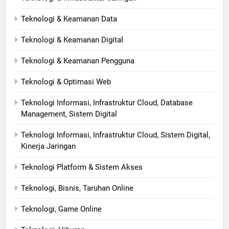
Teknologi & Keamanan Data
Teknologi & Keamanan Digital
Teknologi & Keamanan Pengguna
Teknologi & Optimasi Web
Teknologi Informasi, Infrastruktur Cloud, Database
Management, Sistem Digital
Teknologi Informasi, Infrastruktur Cloud, Sistem Digital,
Kinerja Jaringan
Teknologi Platform & Sistem Akses
Teknologi, Bisnis, Taruhan Online
Teknologi, Game Online