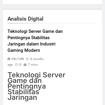
Analisis Digital
Teknologi Server Game dan
Pentingnya Stabilitas
Jaringan dalam Industri
Gaming Modern
98c74f8
5 months
ago
0
7 mins
Teknologi Server
Game dan
Pentingnya
Stabilitas
Jaringan