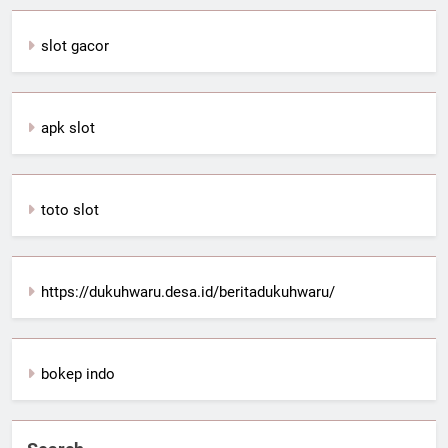
slot gacor
apk slot
toto slot
https://dukuhwaru.desa.id/beritadukuhwaru/
bokep indo