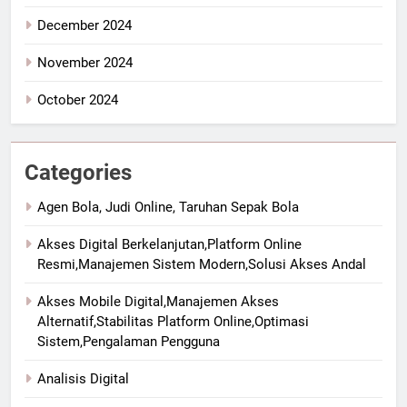
December 2024
November 2024
October 2024
Categories
Agen Bola, Judi Online, Taruhan Sepak Bola
Akses Digital Berkelanjutan,Platform Online
Resmi,Manajemen Sistem Modern,Solusi Akses Andal
Akses Mobile Digital,Manajemen Akses
Alternatif,Stabilitas Platform Online,Optimasi
Sistem,Pengalaman Pengguna
Analisis Digital