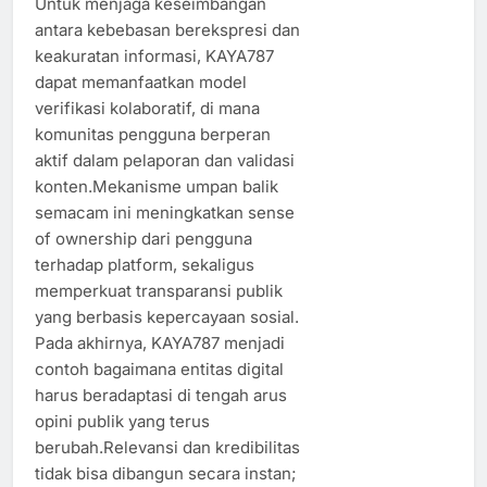
Untuk menjaga keseimbangan
antara kebebasan berekspresi dan
keakuratan informasi, KAYA787
dapat memanfaatkan model
verifikasi kolaboratif, di mana
komunitas pengguna berperan
aktif dalam pelaporan dan validasi
konten.Mekanisme umpan balik
semacam ini meningkatkan sense
of ownership dari pengguna
terhadap platform, sekaligus
memperkuat transparansi publik
yang berbasis kepercayaan sosial.
Pada akhirnya, KAYA787 menjadi
contoh bagaimana entitas digital
harus beradaptasi di tengah arus
opini publik yang terus
berubah.Relevansi dan kredibilitas
tidak bisa dibangun secara instan;