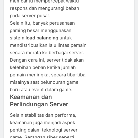
membantu mempercepat waktu
respons dan mengurangi beban
pada server pusat.
Selain itu, banyak perusahaan
gaming besar menggunakan
sistem
load balancing
untuk
mendistribusikan lalu lintas pemain
secara merata ke berbagai server.
Dengan cara ini, server tidak akan
kelebihan beban ketika jumlah
pemain meningkat secara tiba-tiba,
misalnya saat peluncuran game
baru atau event dalam game.
Keamanan dan
Perlindungan Server
Selain stabilitas dan performa,
keamanan juga menjadi aspek
penting dalam teknologi server
game. Serangan siber seperti