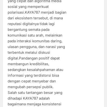
yang cepat dan algoritma media
sosial yang memperkuat
polarisasi.KAYA787 menjadi bagian
dari ekosistem tersebut, di mana
reputasi digitalnya tidak lagi
bergantung semata pada
komunikasi satu arah, melainkan
pada interaksi komunitas daring,
ulasan pengguna, dan narasi yang
terbentuk melalui diskusi
digital.Pandangan positif dapat
membangun kredibilitas,
sedangkan kesalahpahaman atau
informasi yang terdistorsi bisa
dengan cepat menyebar dan
mengubah persepsi publik.
Salah satu tantangan besar yang
dihadapi KAYA787 adalah
bagaimana menjaga konsistensi