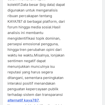
kolektif.Data besar (big data) dapat
digunakan untuk menganalisis
ribuan percakapan tentang
KAYA787 di berbagai platform, dari
forum hingga media sosial.Hasil
analisis ini membantu
mengidentifikasi topik dominan,
persepsi emosional pengguna,
hingga tren perubahan opini dari
waktu ke waktu.Misalnya, lonjakan
sentimen negatif dapat
menunjukkan munculnya isu
reputasi yang harus segera
ditangani, sementara peningkatan
interaksi positif menandakan
penguatan kepercayaan publik
terhadap sistem dan transparansi
alternatif kaya787
.