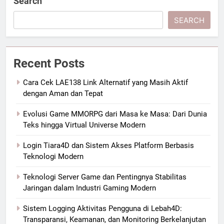
Search
SEARCH
Recent Posts
Cara Cek LAE138 Link Alternatif yang Masih Aktif
dengan Aman dan Tepat
Evolusi Game MMORPG dari Masa ke Masa: Dari Dunia
Teks hingga Virtual Universe Modern
Login Tiara4D dan Sistem Akses Platform Berbasis
Teknologi Modern
Teknologi Server Game dan Pentingnya Stabilitas
Jaringan dalam Industri Gaming Modern
Sistem Logging Aktivitas Pengguna di Lebah4D:
Transparansi, Keamanan, dan Monitoring Berkelanjutan