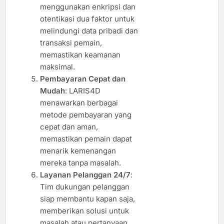
menggunakan enkripsi dan
otentikasi dua faktor untuk
melindungi data pribadi dan
transaksi pemain,
memastikan keamanan
maksimal.
Pembayaran Cepat dan
Mudah
: LARIS4D
menawarkan berbagai
metode pembayaran yang
cepat dan aman,
memastikan pemain dapat
menarik kemenangan
mereka tanpa masalah.
Layanan Pelanggan 24/7
:
Tim dukungan pelanggan
siap membantu kapan saja,
memberikan solusi untuk
masalah atau pertanyaan