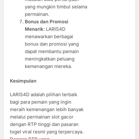
yang mungkin timbul selama
permainan.
Bonus dan Promosi
Menarik
: LARIS4D
menawarkan berbagai
bonus dan promosi yang
dapat membantu pemain
meningkatkan peluang
kemenangan mereka.
Kesimpulan
LARIS4D adalah pilihan terbaik
bagi para pemain yang ingin
meraih kemenangan lebih banyak
melalui permainan slot gacor
dengan RTP tinggi dan pasaran
togel viral resmi yang terpercaya.