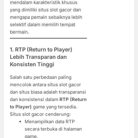
mendalam karakteristik khusus
yang dimiliki situs slot gacor dan
mengapa pemain sebaiknya lebih
selektif dalam memilih tempat
bermain.
1.
RTP (Return to Player)
Lebih Transparan dan
Konsisten Tinggi
Salah satu perbedaan paling
mencolok antara situs slot gacor
dan situs biasa adalah transparansi
dan konsistensi dalam
RTP (Return
to Player)
game yang tersedia.
Situs slot gacor cenderung:
Menampilkan data RTP
secara terbuka di halaman
game.