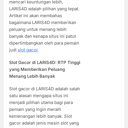
mencari keuntungan lebih,
LARIS4D adalah pilihan yang tepat.
Artikel ini akan membahas
bagaimana LARIS4D memberikan
peluang untuk menang lebih
banyak dan kenapa situs ini patut
dipertimbangkan oleh para pemain
judi
slot gacor
.
Slot Gacor di LARIS4D: RTP Tinggi
yang Memberikan Peluang
Menang Lebih Banyak
Slot gacor di LARIS4D adalah salah
satu alasan mengapa situs ini
menjadi pilihan utama bagi para
pemain yang ingin meraih
kemenangan lebih banyak. Slot
gacor adalah jenis mesin slot yang