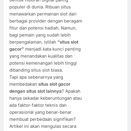
populer di dunia. Ribuan situs
menawarkan permainan slot dari
berbagai provider dengan beragam
fitur dan potensi hadiah. Namun,
bagi pemain yang sudah lebih
berpengalaman, istilah
“situs slot
gacor”
menjadi kata kunci penting
yang menandakan kualitas dan
potensi kemenangan lebih tinggi
dibanding situs slot biasa.
Tapi apa sebenarnya yang
membedakan
situs slot gacor
dengan situs slot lainnya
? Apakah
hanya sekadar keberuntungan atau
ada faktor-faktor teknis dan
operasional yang benar-benar
membuat perbedaan signifikan?
Artikel ini akan mengulas secara