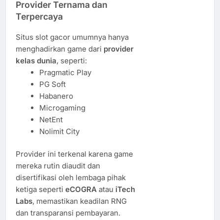
Provider Ternama dan
Terpercaya
Situs slot gacor umumnya hanya
menghadirkan game dari
provider
kelas dunia
, seperti:
Pragmatic Play
PG Soft
Habanero
Microgaming
NetEnt
Nolimit City
Provider ini terkenal karena game
mereka rutin diaudit dan
disertifikasi oleh lembaga pihak
ketiga seperti
eCOGRA
atau
iTech
Labs
, memastikan keadilan RNG
dan transparansi pembayaran.