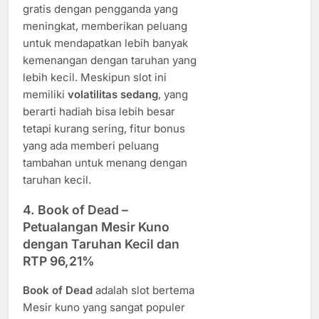
gratis dengan pengganda yang
meningkat, memberikan peluang
untuk mendapatkan lebih banyak
kemenangan dengan taruhan yang
lebih kecil. Meskipun slot ini
memiliki
volatilitas sedang
, yang
berarti hadiah bisa lebih besar
tetapi kurang sering, fitur bonus
yang ada memberi peluang
tambahan untuk menang dengan
taruhan kecil.
4.
Book of Dead –
Petualangan Mesir Kuno
dengan Taruhan Kecil dan
RTP 96,21%
Book of Dead
adalah slot bertema
Mesir kuno yang sangat populer