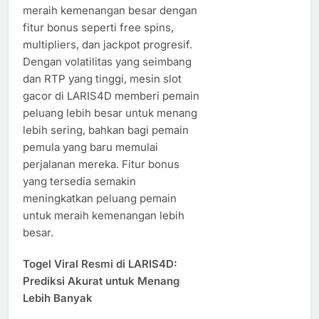
meraih kemenangan besar dengan
fitur bonus seperti free spins,
multipliers, dan jackpot progresif.
Dengan volatilitas yang seimbang
dan RTP yang tinggi, mesin slot
gacor di LARIS4D memberi pemain
peluang lebih besar untuk menang
lebih sering, bahkan bagi pemain
pemula yang baru memulai
perjalanan mereka. Fitur bonus
yang tersedia semakin
meningkatkan peluang pemain
untuk meraih kemenangan lebih
besar.
Togel Viral Resmi di LARIS4D:
Prediksi Akurat untuk Menang
Lebih Banyak