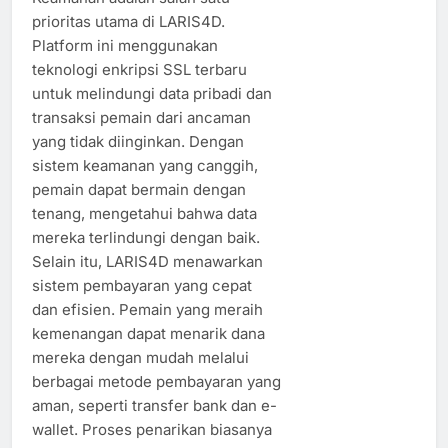
prioritas utama di LARIS4D.
Platform ini menggunakan
teknologi enkripsi SSL terbaru
untuk melindungi data pribadi dan
transaksi pemain dari ancaman
yang tidak diinginkan. Dengan
sistem keamanan yang canggih,
pemain dapat bermain dengan
tenang, mengetahui bahwa data
mereka terlindungi dengan baik.
Selain itu, LARIS4D menawarkan
sistem pembayaran yang cepat
dan efisien. Pemain yang meraih
kemenangan dapat menarik dana
mereka dengan mudah melalui
berbagai metode pembayaran yang
aman, seperti transfer bank dan e-
wallet. Proses penarikan biasanya