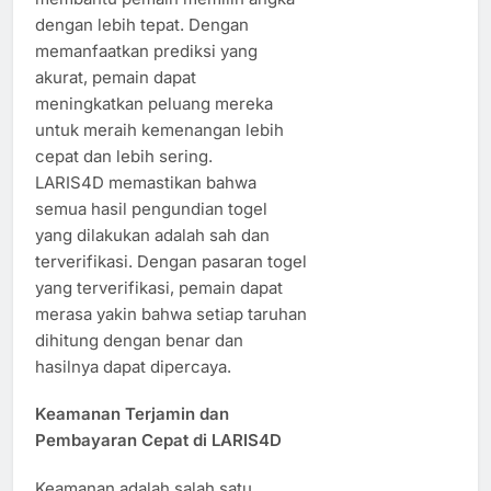
dengan lebih tepat. Dengan
memanfaatkan prediksi yang
akurat, pemain dapat
meningkatkan peluang mereka
untuk meraih kemenangan lebih
cepat dan lebih sering.
LARIS4D memastikan bahwa
semua hasil pengundian togel
yang dilakukan adalah sah dan
terverifikasi. Dengan pasaran togel
yang terverifikasi, pemain dapat
merasa yakin bahwa setiap taruhan
dihitung dengan benar dan
hasilnya dapat dipercaya.
Keamanan Terjamin dan
Pembayaran Cepat di LARIS4D
Keamanan adalah salah satu