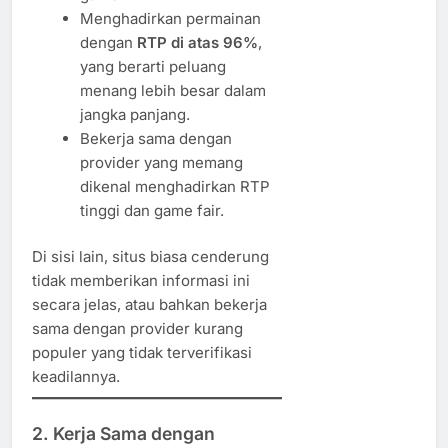
Menghadirkan permainan
dengan
RTP di atas 96%
,
yang berarti peluang
menang lebih besar dalam
jangka panjang.
Bekerja sama dengan
provider yang memang
dikenal menghadirkan RTP
tinggi dan game fair.
Di sisi lain, situs biasa cenderung
tidak memberikan informasi ini
secara jelas, atau bahkan bekerja
sama dengan provider kurang
populer yang tidak terverifikasi
keadilannya.
2.
Kerja Sama dengan