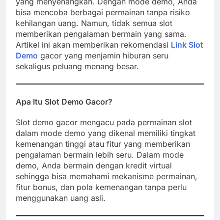
yang menyenangkan. Dengan mode demo, Anda
bisa mencoba berbagai permainan tanpa risiko
kehilangan uang. Namun, tidak semua slot
memberikan pengalaman bermain yang sama.
Artikel ini akan memberikan rekomendasi
Link Slot
Demo
gacor yang menjamin hiburan seru
sekaligus peluang menang besar.
Apa Itu Slot Demo Gacor?
Slot demo gacor mengacu pada permainan slot
dalam mode demo yang dikenal memiliki tingkat
kemenangan tinggi atau fitur yang memberikan
pengalaman bermain lebih seru. Dalam mode
demo, Anda bermain dengan kredit virtual
sehingga bisa memahami mekanisme permainan,
fitur bonus, dan pola kemenangan tanpa perlu
menggunakan uang asli.