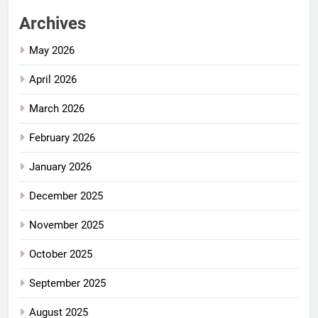
Archives
May 2026
April 2026
March 2026
February 2026
January 2026
December 2025
November 2025
October 2025
September 2025
August 2025