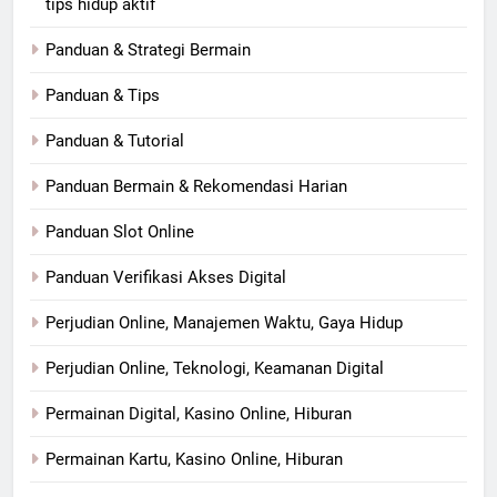
tips hidup aktif
Panduan & Strategi Bermain
Panduan & Tips
Panduan & Tutorial
Panduan Bermain & Rekomendasi Harian
Panduan Slot Online
Panduan Verifikasi Akses Digital
Perjudian Online, Manajemen Waktu, Gaya Hidup
Perjudian Online, Teknologi, Keamanan Digital
Permainan Digital, Kasino Online, Hiburan
Permainan Kartu, Kasino Online, Hiburan