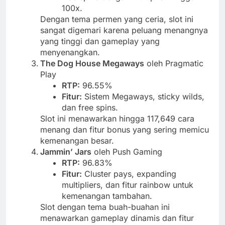
100x.
Dengan tema permen yang ceria, slot ini
sangat digemari karena peluang menangnya
yang tinggi dan gameplay yang
menyenangkan.
The Dog House Megaways
oleh Pragmatic
Play
RTP:
96.55%
Fitur:
Sistem Megaways, sticky wilds,
dan free spins.
Slot ini menawarkan hingga 117,649 cara
menang dan fitur bonus yang sering memicu
kemenangan besar.
Jammin’ Jars
oleh Push Gaming
RTP:
96.83%
Fitur:
Cluster pays, expanding
multipliers, dan fitur rainbow untuk
kemenangan tambahan.
Slot dengan tema buah-buahan ini
menawarkan gameplay dinamis dan fitur