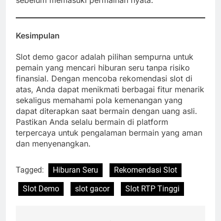
sebelum memasuki permainan nyata.
Kesimpulan
Slot demo gacor adalah pilihan sempurna untuk
pemain yang mencari hiburan seru tanpa risiko
finansial. Dengan mencoba rekomendasi slot di
atas, Anda dapat menikmati berbagai fitur menarik
sekaligus memahami pola kemenangan yang
dapat diterapkan saat bermain dengan uang asli.
Pastikan Anda selalu bermain di platform
terpercaya untuk pengalaman bermain yang aman
dan menyenangkan.
Tagged:
Hiburan Seru
Rekomendasi Slot
Slot Demo
slot gacor
Slot RTP Tinggi