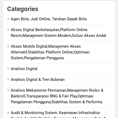
Categories
Agen Bola, Judi Online, Taruhan Sepak Bola
Akses Digital Berkelanjutan,Platform Online
Resmi,Manajemen Sistem Modern,Solusi Akses Andal
Akses Mobile Digital,Manajemen Akses
Alternatif,Stabilitas Platform Online,Optimasi
Sistem,Pengalaman Pengguna
Analisis Digital
Analisis Digital & Tren Bulanan
Analisis Mekanisme Permainan,Manajemen Risiko &
Bankroll,Transparansi RNG & Fair Play,Optimasi
Pengalaman Pengguna,Stabilitas Sistem & Performa
Audit & Monitoring Sistem, Keamanan Infrastruktur