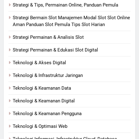
Strategi & Tips, Permainan Online, Panduan Pemula
Strategi Bermain Slot Manajemen Modal Slot Slot Online
Aman Panduan Slot Pemula Tips Slot Harian
Strategi Permainan & Analisis Slot
Strategi Permainan & Edukasi Slot Digital
Teknologi & Akses Digital
Teknologi & Infrastruktur Jaringan
Teknologi & Keamanan Data
Teknologi & Keamanan Digital
Teknologi & Keamanan Pengguna
Teknologi & Optimasi Web
Teknologi Informasi, Infrastruktur Cloud, Database