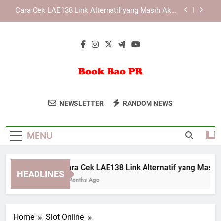
Skip
Evolusi Game MMORPG dari Masa ke Masa: Dari
to
Dunia Teks hingga Virtual Universe Modern
content
Login Tiara4D dan Sistem Akses Platform
Berbasis Teknologi Modern
Teknologi Server Game dan Pentingnya Stabilitas
Jaringan dalam Industri Gaming Modern
Cara Cek LAE138 Link Alternatif yang Masih Aktif
dengan Aman dan Tepat
Book Bao PR
Dapatkan Layanan Pemasaran Buku
Evolusi Game MMORPG dari Masa ke Masa: Dari
NEWSLETTER
RANDOM NEWS
Dunia Teks hingga Virtual Universe Modern
Profesional Di Book Bao PR.
Login Tiara4D dan Sistem Akses Platform
Berbasis Teknologi Modern
MENU
Teknologi Server Game dan Pentingnya Stabilitas
Jaringan dalam Industri Gaming Modern
Cara Cek LAE138 Link Alternatif yang Masih Ak
HEADLINES
3 Months Ago
Home
Slot Online