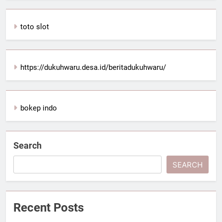
toto slot
https://dukuhwaru.desa.id/beritadukuhwaru/
bokep indo
Search
SEARCH
Recent Posts