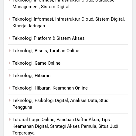
Management, Sistem Digital
Teknologi Informasi, Infrastruktur Cloud, Sistem Digital,
Kinerja Jaringan
Teknologi Platform & Sistem Akses
Teknologi, Bisnis, Taruhan Online
Teknologi, Game Online
Teknologi, Hiburan
Teknologi, Hiburan, Keamanan Online
Teknologi, Psikologi Digital, Analisis Data, Studi
Pengguna
Tutorial Login Online, Panduan Daftar Akun, Tips
Keamanan Digital, Strategi Akses Pemula, Situs Judi
Terpercaya