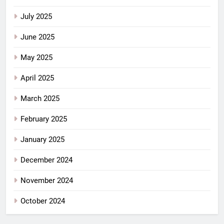
July 2025
June 2025
May 2025
April 2025
March 2025
February 2025
January 2025
December 2024
November 2024
October 2024