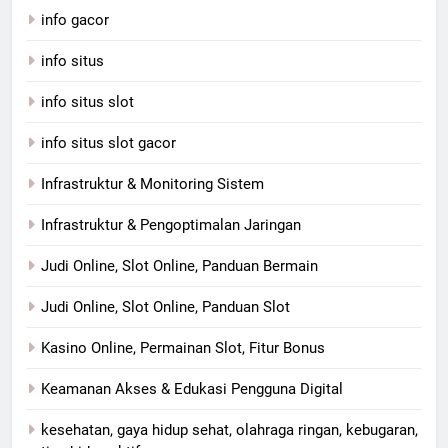
info gacor
info situs
info situs slot
info situs slot gacor
Infrastruktur & Monitoring Sistem
Infrastruktur & Pengoptimalan Jaringan
Judi Online, Slot Online, Panduan Bermain
Judi Online, Slot Online, Panduan Slot
Kasino Online, Permainan Slot, Fitur Bonus
Keamanan Akses & Edukasi Pengguna Digital
kesehatan, gaya hidup sehat, olahraga ringan, kebugaran,