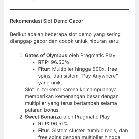
Rekomendasi Slot Demo Gacor
Berikut adalah beberapa slot demo yang sering
dianggap gacor dan cocok untuk hiburan seru:
Gates of Olympus
oleh Pragmatic Play
RTP:
96.50%
Fitur:
Multiplier hingga 500x, free
spins, dan sistem “Pay Anywhere”
yang unik.
Slot ini terkenal karena kemampuannya
memberikan kemenangan besar dengan
multiplier yang terus bertambah selama
putaran bonus.
Sweet Bonanza
oleh Pragmatic Play
RTP:
96.51%
Fitur:
Sistem cluster, tumble reels, dan
free spins dengan multiplier hingga