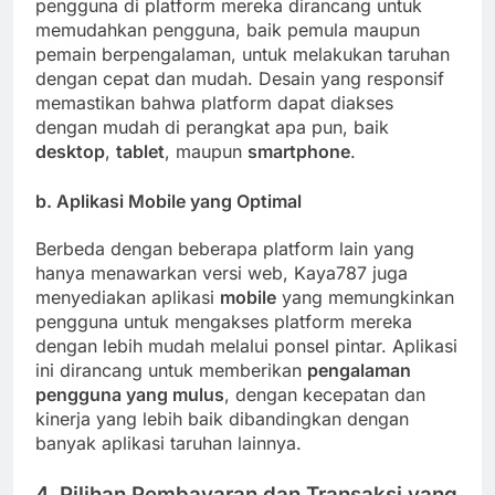
pengguna di platform mereka dirancang untuk
memudahkan pengguna, baik pemula maupun
pemain berpengalaman, untuk melakukan taruhan
dengan cepat dan mudah. Desain yang responsif
memastikan bahwa platform dapat diakses
dengan mudah di perangkat apa pun, baik
desktop
,
tablet
, maupun
smartphone
.
b.
Aplikasi Mobile yang Optimal
Berbeda dengan beberapa platform lain yang
hanya menawarkan versi web, Kaya787 juga
menyediakan aplikasi
mobile
yang memungkinkan
pengguna untuk mengakses platform mereka
dengan lebih mudah melalui ponsel pintar. Aplikasi
ini dirancang untuk memberikan
pengalaman
pengguna yang mulus
, dengan kecepatan dan
kinerja yang lebih baik dibandingkan dengan
banyak aplikasi taruhan lainnya.
4. Pilihan Pembayaran dan Transaksi yang