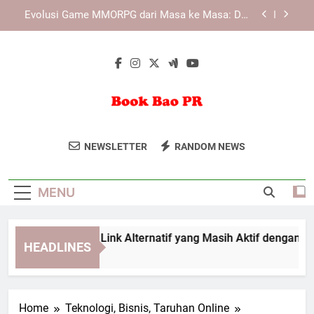
Skip
Login Tiara4D dan Sistem Akses Platform
to
Berbasis Teknologi Modern
content
Teknologi Server Game dan Pentingnya Stabilitas
Jaringan dalam Industri Gaming Modern
Cara Cek LAE138 Link Alternatif yang Masih Aktif
dengan Aman dan Tepat
Evolusi Game MMORPG dari Masa ke Masa: Dari
Dunia Teks hingga Virtual Universe Modern
Book Bao PR
Dapatkan Layanan Pemasaran Buku
Login Tiara4D dan Sistem Akses Platform
NEWSLETTER
RANDOM NEWS
Berbasis Teknologi Modern
Profesional Di Book Bao PR.
Teknologi Server Game dan Pentingnya Stabilitas
Jaringan dalam Industri Gaming Modern
MENU
ara Cek LAE138 Link Alternatif yang Masih Aktif dengan Aman
HEADLINES
Months Ago
Home
Teknologi, Bisnis, Taruhan Online