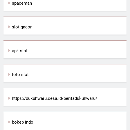
spaceman
slot gacor
apk slot
toto slot
https://dukuhwaru.desa.id/beritadukuhwaru/
bokep indo