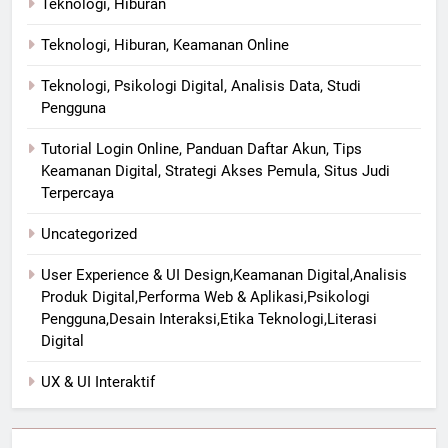
Teknologi, Hiburan
Teknologi, Hiburan, Keamanan Online
Teknologi, Psikologi Digital, Analisis Data, Studi
Pengguna
Tutorial Login Online, Panduan Daftar Akun, Tips
Keamanan Digital, Strategi Akses Pemula, Situs Judi
Terpercaya
Uncategorized
User Experience & UI Design,Keamanan Digital,Analisis
Produk Digital,Performa Web & Aplikasi,Psikologi
Pengguna,Desain Interaksi,Etika Teknologi,Literasi
Digital
UX & UI Interaktif