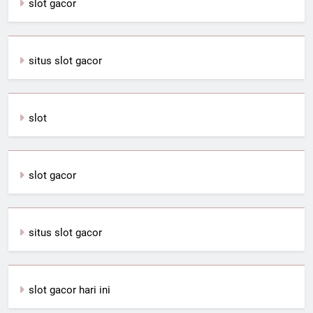
slot gacor
situs slot gacor
slot
slot gacor
situs slot gacor
slot gacor hari ini