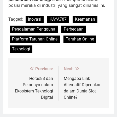
posisi mereka di industri yang sangat dinamis ini.
Tagged:
Inovasi
KAYA787
Keamanan
Pengalaman Pengguna
Perbedaan
Platform Taruhan Online
Taruhan Online
Teknologi
Previous:
Next:
Post
navigation
Horas88 dan
Mengapa Link
Perannya dalam
Alternatif Diperlukan
Ekosistem Teknologi
dalam Dunia Slot
Digital
Online?