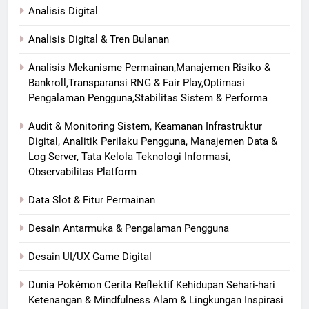
Analisis Digital
Analisis Digital & Tren Bulanan
Analisis Mekanisme Permainan,Manajemen Risiko &
Bankroll,Transparansi RNG & Fair Play,Optimasi
Pengalaman Pengguna,Stabilitas Sistem & Performa
Audit & Monitoring Sistem, Keamanan Infrastruktur
Digital, Analitik Perilaku Pengguna, Manajemen Data &
Log Server, Tata Kelola Teknologi Informasi,
Observabilitas Platform
Data Slot & Fitur Permainan
Desain Antarmuka & Pengalaman Pengguna
Desain UI/UX Game Digital
Dunia Pokémon Cerita Reflektif Kehidupan Sehari-hari
Ketenangan & Mindfulness Alam & Lingkungan Inspirasi