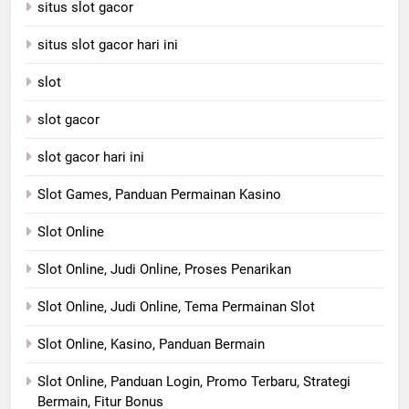
situs slot gacor
situs slot gacor hari ini
slot
slot gacor
slot gacor hari ini
Slot Games, Panduan Permainan Kasino
Slot Online
Slot Online, Judi Online, Proses Penarikan
Slot Online, Judi Online, Tema Permainan Slot
Slot Online, Kasino, Panduan Bermain
Slot Online, Panduan Login, Promo Terbaru, Strategi
Bermain, Fitur Bonus