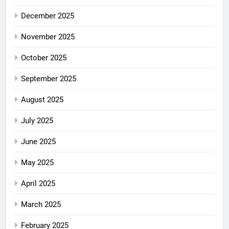
December 2025
November 2025
October 2025
September 2025
August 2025
July 2025
June 2025
May 2025
April 2025
March 2025
February 2025