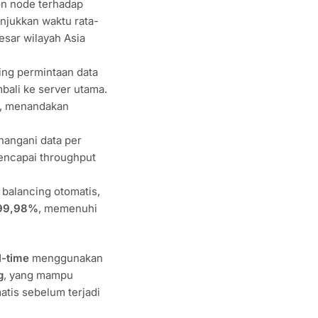
n node terhadap
njukkan waktu rata-
sar wilayah Asia
ng permintaan data
bali ke server utama.
, menandakan
angani data per
encapai throughput
balancing otomatis,
99,98%
, memenuhi
l-time
menggunakan
g
, yang mampu
tis sebelum terjadi