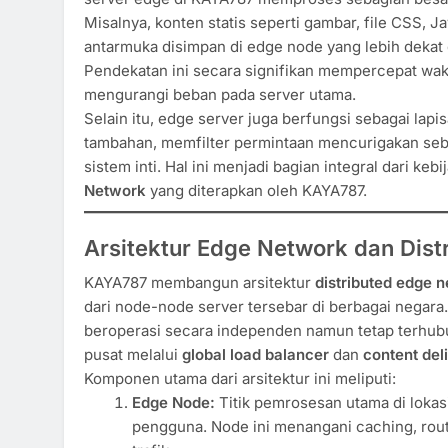
Misalnya, konten statis seperti gambar, file CSS, J
antarmuka disimpan di edge node yang lebih deka
Pendekatan ini secara signifikan mempercepat wak
mengurangi beban pada server utama.
Selain itu, edge server juga berfungsi sebagai lap
tambahan, memfilter permintaan mencurigakan se
sistem inti. Hal ini menjadi bagian integral dari keb
Network
yang diterapkan oleh KAYA787.
Arsitektur Edge Network dan Distr
KAYA787 membangun arsitektur
distributed edge 
dari node-node server tersebar di berbagai negar
beroperasi secara independen namun tetap terhu
pusat melalui
global load balancer
dan
content del
Komponen utama dari arsitektur ini meliputi:
Edge Node:
Titik pemrosesan utama di lokas
pengguna. Node ini menangani caching, routi