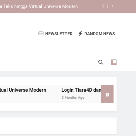
 Teks hingga Virtual Universe Modern
s Platform Berbasis Teknologi Modern
Jaringan dalam Industri Gaming Modern
NEWSLETTER
RANDOM NEWS
ang Masih Aktif dengan Aman dan Tepat
 Teks hingga Virtual Universe Modern
s Platform Berbasis Teknologi Modern
Jaringan dalam Industri Gaming Modern
e Modern
Login Tiara4D dan Sistem Akses Platform Ber
5 Months Ago