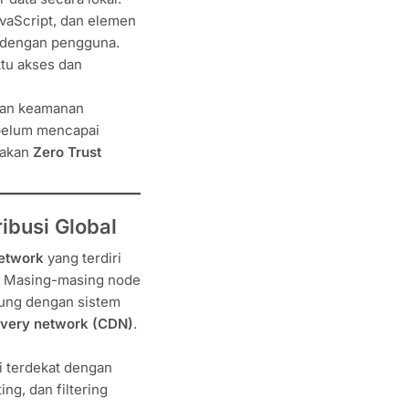
avaScript, dan elemen
t dengan pengguna.
tu akses dan
isan keamanan
belum mencapai
ijakan
Zero Trust
ibusi Global
network
yang terdiri
a. Masing-masing node
bung dengan sistem
ivery network (CDN)
.
i terdekat dengan
ng, dan filtering