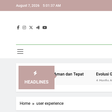
Skip
August 7, 2026
5:01:38 AM
to
content
Boo
Dapatkan 
asih Aktif dengan Aman dan Tepat
Evolusi Game MMORPG 
4 Months Ago
HEADLINES
Home
user experience