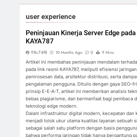
user experience
Peninjauan Kinerja Server Edge pada
KAYA787
98c74f8
10 Months Ago
0
9 Mins
Artikel ini membahas peninjauan mendalam terhada
pada link resmi KAYA787, meliputi efisiensi jaringa
pemrosesan data, arsitektur distribusi, serta damp
pengalaman pengguna. Ditulis dengan gaya SEO-fr
prinsip E-E-A-T, artikel ini memberikan analisis tekn
bebas plagiarisme, dan bermanfaat bagi pembaca
teknologi edge modern.
Dalam infrastruktur digital modern, kecepatan dan
menjadi tolok ukur utama kualitas layanan sebuah s
sebagai salah satu platform dengan basis pengguna
bahwa performa jaringan tidak hanya bergantung pa