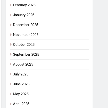
February 2026
January 2026
December 2025
November 2025
October 2025
September 2025
August 2025
July 2025
June 2025
May 2025
April 2025