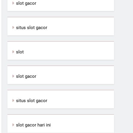
slot gacor
situs slot gacor
slot
slot gacor
situs slot gacor
slot gacor hari ini