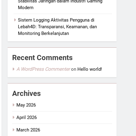
Stabilitas Jaringan dalam Industri Gaming
Modern
Sistem Logging Aktivitas Pengguna di
Lebah4D: Transparansi, Keamanan, dan
Monitoring Berkelanjutan
Recent Comments
A WordPress Commenter
on
Hello world!
Archives
May 2026
April 2026
March 2026