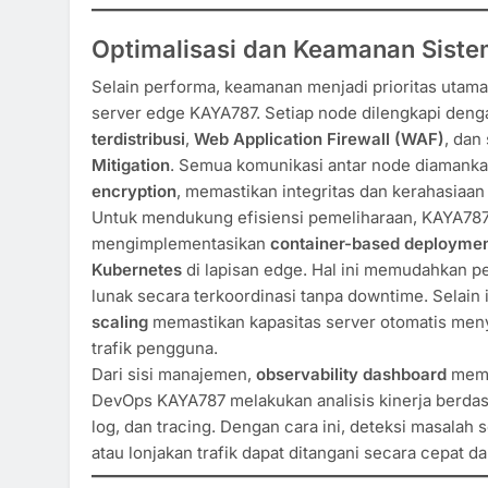
Optimalisasi dan Keamanan Sist
Selain performa, keamanan menjadi prioritas utam
server edge KAYA787. Setiap node dilengkapi den
terdistribusi
,
Web Application Firewall (WAF)
, dan
Mitigation
. Semua komunikasi antar node diamank
encryption
, memastikan integritas dan kerahasiaan 
Untuk mendukung efisiensi pemeliharaan, KAYA78
mengimplementasikan
container-based deployme
Kubernetes
di lapisan edge. Hal ini memudahkan 
lunak secara terkoordinasi tanpa downtime. Selain 
scaling
memastikan kapasitas server otomatis men
trafik pengguna.
Dari sisi manajemen,
observability dashboard
memu
DevOps KAYA787 melakukan analisis kinerja berdas
log, dan tracing. Dengan cara ini, deteksi masalah 
atau lonjakan trafik dapat ditangani secara cepat da