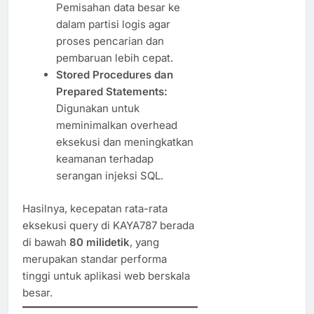
Pemisahan data besar ke
dalam partisi logis agar
proses pencarian dan
pembaruan lebih cepat.
Stored Procedures dan
Prepared Statements:
Digunakan untuk
meminimalkan overhead
eksekusi dan meningkatkan
keamanan terhadap
serangan injeksi SQL.
Hasilnya, kecepatan rata-rata
eksekusi query di KAYA787 berada
di bawah
80 milidetik
, yang
merupakan standar performa
tinggi untuk aplikasi web berskala
besar.