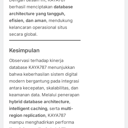
berhasil menciptakan
database
architecture yang tangguh,
efisien, dan aman
, mendukung
kelancaran operasional situs
secara global.
Kesimpulan
Observasi terhadap kinerja
database KAYA787 menunjukkan
bahwa keberhasilan sistem digital
modern bergantung pada integrasi
antara kecepatan, skalabilitas, dan
keamanan data. Melalui penerapan
hybrid database architecture
,
intelligent caching
, serta
multi-
region replication
, KAYA787
mampu menghadirkan performa