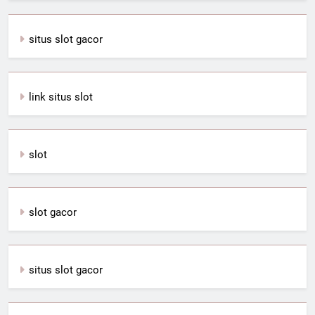
situs slot gacor
link situs slot
slot
slot gacor
situs slot gacor