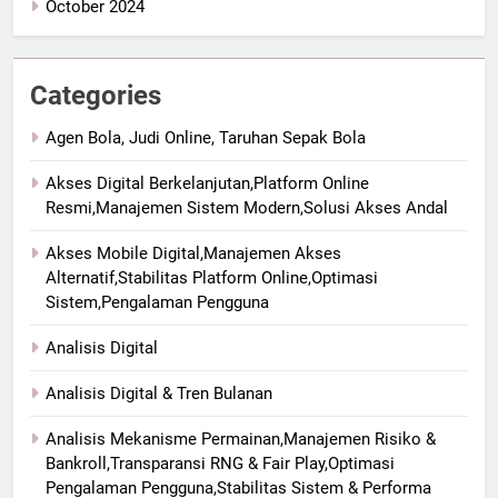
October 2024
Categories
Agen Bola, Judi Online, Taruhan Sepak Bola
Akses Digital Berkelanjutan,Platform Online
Resmi,Manajemen Sistem Modern,Solusi Akses Andal
Akses Mobile Digital,Manajemen Akses
Alternatif,Stabilitas Platform Online,Optimasi
Sistem,Pengalaman Pengguna
Analisis Digital
Analisis Digital & Tren Bulanan
Analisis Mekanisme Permainan,Manajemen Risiko &
Bankroll,Transparansi RNG & Fair Play,Optimasi
Pengalaman Pengguna,Stabilitas Sistem & Performa