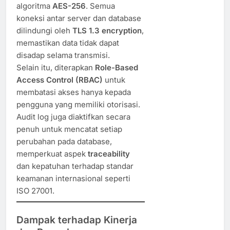
algoritma
AES-256
. Semua
koneksi antar server dan database
dilindungi oleh
TLS 1.3 encryption
,
memastikan data tidak dapat
disadap selama transmisi.
Selain itu, diterapkan
Role-Based
Access Control (RBAC)
untuk
membatasi akses hanya kepada
pengguna yang memiliki otorisasi.
Audit log juga diaktifkan secara
penuh untuk mencatat setiap
perubahan pada database,
memperkuat aspek
traceability
dan kepatuhan terhadap standar
keamanan internasional seperti
ISO 27001.
Dampak terhadap Kinerja