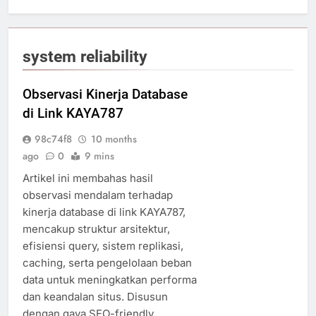
system reliability
Observasi Kinerja Database
di Link KAYA787
98c74f8
10 months
ago
0
9 mins
Artikel ini membahas hasil
observasi mendalam terhadap
kinerja database di link KAYA787,
mencakup struktur arsitektur,
efisiensi query, sistem replikasi,
caching, serta pengelolaan beban
data untuk meningkatkan performa
dan keandalan situs. Disusun
dengan gaya SEO-friendly