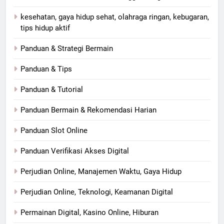
kesehatan, gaya hidup sehat, olahraga ringan, kebugaran,
tips hidup aktif
Panduan & Strategi Bermain
Panduan & Tips
Panduan & Tutorial
Panduan Bermain & Rekomendasi Harian
Panduan Slot Online
Panduan Verifikasi Akses Digital
Perjudian Online, Manajemen Waktu, Gaya Hidup
Perjudian Online, Teknologi, Keamanan Digital
Permainan Digital, Kasino Online, Hiburan