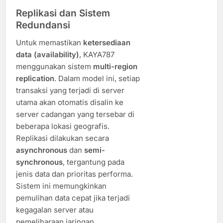
Replikasi dan Sistem
Redundansi
Untuk memastikan
ketersediaan
data (availability)
, KAYA787
menggunakan sistem
multi-region
replication
. Dalam model ini, setiap
transaksi yang terjadi di server
utama akan otomatis disalin ke
server cadangan yang tersebar di
beberapa lokasi geografis.
Replikasi dilakukan secara
asynchronous
dan
semi-
synchronous
, tergantung pada
jenis data dan prioritas performa.
Sistem ini memungkinkan
pemulihan data cepat jika terjadi
kegagalan server atau
pemeliharaan jaringan.