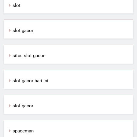
slot
slot gacor
situs slot gacor
slot gacor hari ini
slot gacor
spaceman