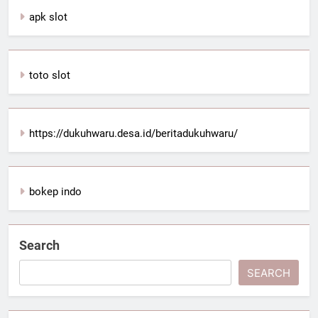
apk slot
toto slot
https://dukuhwaru.desa.id/beritadukuhwaru/
bokep indo
Search
SEARCH