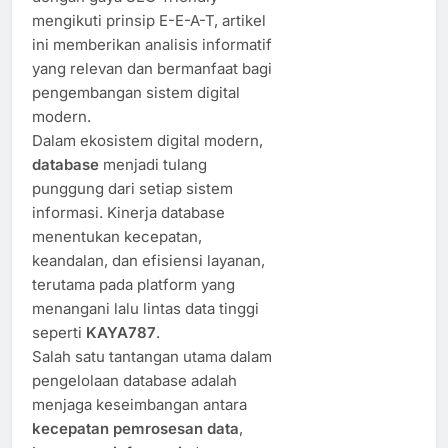
mengikuti prinsip E-E-A-T, artikel
ini memberikan analisis informatif
yang relevan dan bermanfaat bagi
pengembangan sistem digital
modern.
Dalam ekosistem digital modern,
database
menjadi tulang
punggung dari setiap sistem
informasi. Kinerja database
menentukan kecepatan,
keandalan, dan efisiensi layanan,
terutama pada platform yang
menangani lalu lintas data tinggi
seperti
KAYA787
.
Salah satu tantangan utama dalam
pengelolaan database adalah
menjaga keseimbangan antara
kecepatan pemrosesan data
,