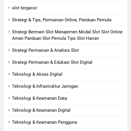
slot tergacor
Strategi & Tips, Permainan Online, Panduan Pemula
Strategi Bermain Slot Manajemen Modal Slot Slot Online
Aman Panduan Slot Pemula Tips Slot Harian
Strategi Permainan & Analisis Slot
Strategi Permainan & Edukasi Slot Digital
Teknologi & Akses Digital
Teknologi & Infrastruktur Jaringan
Teknologi & Keamanan Data
Teknologi & Keamanan Digital
Teknologi & Keamanan Pengguna