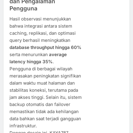
dan Pengalaman
Pengguna
Hasil observasi menunjukkan
bahwa integrasi antara sistem
caching, replikasi, dan optimasi
query berhasil meningkatkan
database throughput hingga 60%
serta menurunkan
average
latency hingga 35%
.
Pengguna di berbagai wilayah
merasakan peningkatan signifikan
dalam waktu muat halaman dan
stabilitas koneksi, terutama pada
jam akses tinggi. Selain itu, sistem
backup otomatis dan failover
memastikan tidak ada kehilangan
data bahkan saat terjadi gangguan
infrastruktur.
Dengan desain ini, KAYA787