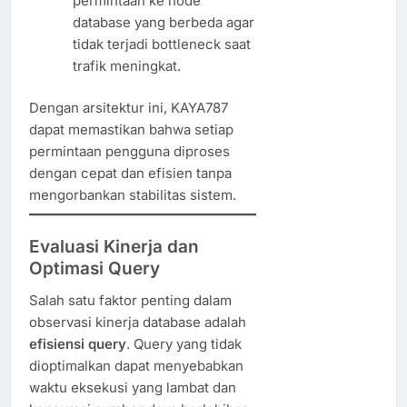
permintaan ke node
database yang berbeda agar
tidak terjadi bottleneck saat
trafik meningkat.
Dengan arsitektur ini, KAYA787
dapat memastikan bahwa setiap
permintaan pengguna diproses
dengan cepat dan efisien tanpa
mengorbankan stabilitas sistem.
Evaluasi Kinerja dan
Optimasi Query
Salah satu faktor penting dalam
observasi kinerja database adalah
efisiensi query
. Query yang tidak
dioptimalkan dapat menyebabkan
waktu eksekusi yang lambat dan