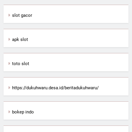
slot gacor
apk slot
toto slot
https://dukuhwaru.desa.id/beritadukuhwaru/
bokep indo