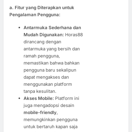
a.
Fitur yang Diterapkan untuk
Pengalaman Pengguna:
Antarmuka Sederhana dan
Mudah Digunakan:
Horas88
dirancang dengan
antarmuka yang bersih dan
ramah pengguna,
memastikan bahwa bahkan
pengguna baru sekalipun
dapat mengakses dan
menggunakan platform
tanpa kesulitan.
Akses Mobile:
Platform ini
juga mengadopsi desain
mobile-friendly
,
memungkinkan pengguna
untuk bertaruh kapan saja