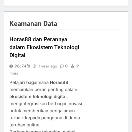
Keamanan Data
Horas88 dan Perannya
dalam Ekosistem Teknologi
Digital
98c74f8
1 year ago
0
9
mins
Pelajari bagaimana
Horas88
memainkan peran penting dalam
ekosistem teknologi digital
,
mengintegrasikan berbagai inovasi
untuk memberikan pengalaman
terbaik kepada pengguna di dunia
taruhan online.
Perkembangan teknologi digital