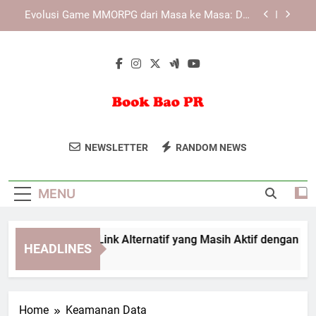
Skip
Login Tiara4D dan Sistem Akses Platform
to
Berbasis Teknologi Modern
content
Teknologi Server Game dan Pentingnya Stabilitas
Jaringan dalam Industri Gaming Modern
Cara Cek LAE138 Link Alternatif yang Masih Aktif
dengan Aman dan Tepat
Evolusi Game MMORPG dari Masa ke Masa: Dari
Dunia Teks hingga Virtual Universe Modern
Book Bao PR
Dapatkan Layanan Pemasaran Buku
Login Tiara4D dan Sistem Akses Platform
NEWSLETTER
RANDOM NEWS
Berbasis Teknologi Modern
Profesional Di Book Bao PR.
Teknologi Server Game dan Pentingnya Stabilitas
Jaringan dalam Industri Gaming Modern
MENU
ra Cek LAE138 Link Alternatif yang Masih Aktif dengan Aman 
HEADLINES
onths Ago
Home
Keamanan Data