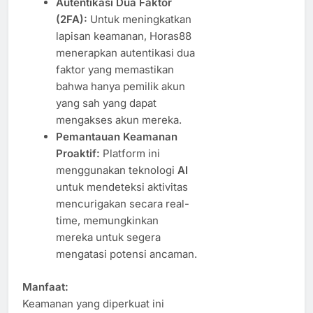
Autentikasi Dua Faktor
(2FA):
Untuk meningkatkan
lapisan keamanan, Horas88
menerapkan autentikasi dua
faktor yang memastikan
bahwa hanya pemilik akun
yang sah yang dapat
mengakses akun mereka.
Pemantauan Keamanan
Proaktif:
Platform ini
menggunakan teknologi
AI
untuk mendeteksi aktivitas
mencurigakan secara real-
time, memungkinkan
mereka untuk segera
mengatasi potensi ancaman.
Manfaat:
Keamanan yang diperkuat ini