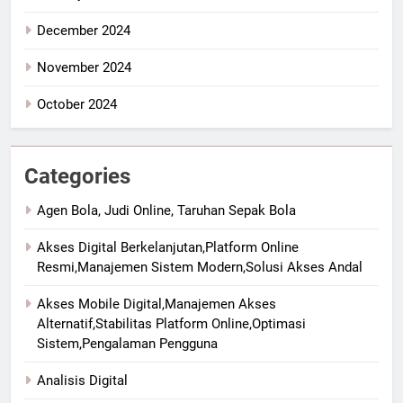
December 2024
November 2024
October 2024
Categories
Agen Bola, Judi Online, Taruhan Sepak Bola
Akses Digital Berkelanjutan,Platform Online
Resmi,Manajemen Sistem Modern,Solusi Akses Andal
Akses Mobile Digital,Manajemen Akses
Alternatif,Stabilitas Platform Online,Optimasi
Sistem,Pengalaman Pengguna
Analisis Digital