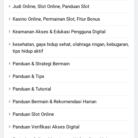
Judi Online, Slot Online, Panduan Slot
Kasino Online, Permainan Slot, Fitur Bonus
Keamanan Akses & Edukasi Pengguna Digital
kesehatan, gaya hidup sehat, olahraga ringan, kebugaran,
tips hidup aktif
Panduan & Strategi Bermain
Panduan & Tips
Panduan & Tutorial
Panduan Bermain & Rekomendasi Harian
Panduan Slot Online
Panduan Verifikasi Akses Digital