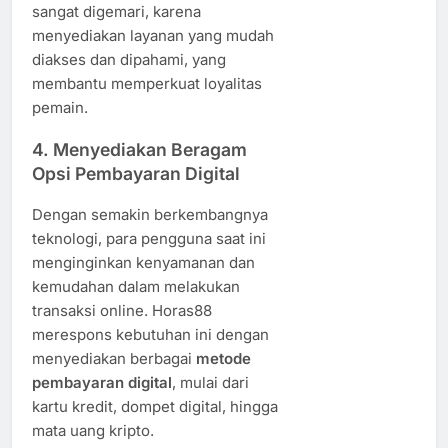
sangat digemari, karena
menyediakan layanan yang mudah
diakses dan dipahami, yang
membantu memperkuat loyalitas
pemain.
4. Menyediakan Beragam
Opsi Pembayaran Digital
Dengan semakin berkembangnya
teknologi, para pengguna saat ini
menginginkan kenyamanan dan
kemudahan dalam melakukan
transaksi online. Horas88
merespons kebutuhan ini dengan
menyediakan berbagai
metode
pembayaran digital
, mulai dari
kartu kredit, dompet digital, hingga
mata uang kripto.