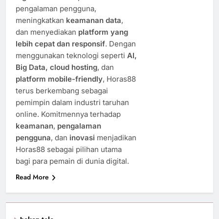
pengalaman pengguna,
meningkatkan
keamanan data
,
dan menyediakan
platform yang
lebih cepat dan responsif
. Dengan
menggunakan teknologi seperti
AI,
Big Data, cloud hosting
, dan
platform mobile-friendly
, Horas88
terus berkembang sebagai
pemimpin dalam industri taruhan
online. Komitmennya terhadap
keamanan
,
pengalaman
pengguna
, dan
inovasi
menjadikan
Horas88 sebagai pilihan utama
bagi para pemain di dunia digital.
Read More