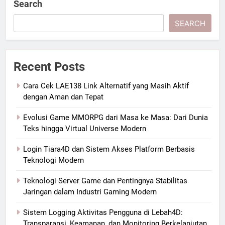
Search
SEARCH
Recent Posts
Cara Cek LAE138 Link Alternatif yang Masih Aktif
dengan Aman dan Tepat
Evolusi Game MMORPG dari Masa ke Masa: Dari Dunia
Teks hingga Virtual Universe Modern
Login Tiara4D dan Sistem Akses Platform Berbasis
Teknologi Modern
Teknologi Server Game dan Pentingnya Stabilitas
Jaringan dalam Industri Gaming Modern
Sistem Logging Aktivitas Pengguna di Lebah4D:
Transparansi, Keamanan, dan Monitoring Berkelanjutan