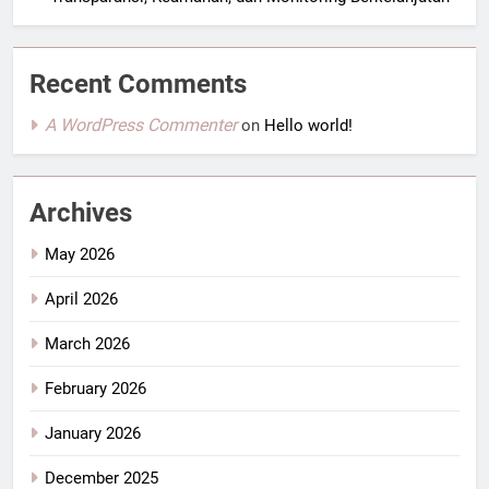
Recent Comments
A WordPress Commenter
on
Hello world!
Archives
May 2026
April 2026
March 2026
February 2026
January 2026
December 2025