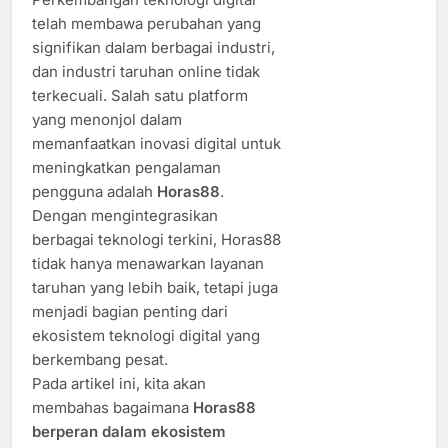
telah membawa perubahan yang
signifikan dalam berbagai industri,
dan industri taruhan online tidak
terkecuali. Salah satu platform
yang menonjol dalam
memanfaatkan inovasi digital untuk
meningkatkan pengalaman
pengguna adalah
Horas88
.
Dengan mengintegrasikan
berbagai teknologi terkini, Horas88
tidak hanya menawarkan layanan
taruhan yang lebih baik, tetapi juga
menjadi bagian penting dari
ekosistem teknologi digital yang
berkembang pesat.
Pada artikel ini, kita akan
membahas bagaimana
Horas88
berperan dalam ekosistem