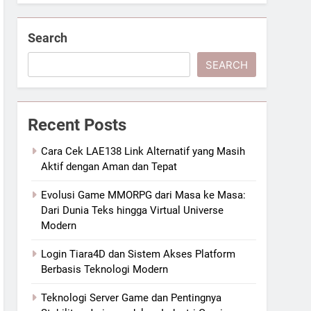
Search
SEARCH
Recent Posts
Cara Cek LAE138 Link Alternatif yang Masih
Aktif dengan Aman dan Tepat
Evolusi Game MMORPG dari Masa ke Masa:
Dari Dunia Teks hingga Virtual Universe
Modern
Login Tiara4D dan Sistem Akses Platform
Berbasis Teknologi Modern
Teknologi Server Game dan Pentingnya