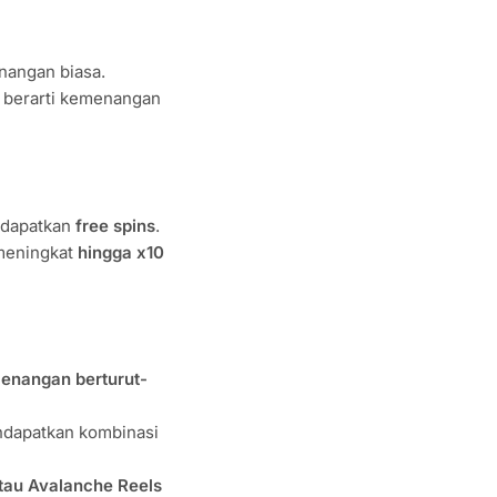
nangan biasa.
g berarti kemenangan
endapatkan
free spins
.
meningkat
hingga x10
menangan berturut-
ndapatkan kombinasi
au Avalanche Reels