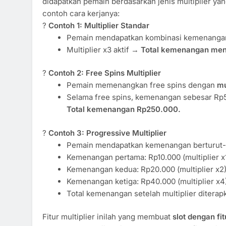
didapatkan pemain berdasarkan jenis multiplier yang
contoh cara kerjanya:
?
Contoh 1: Multiplier Standar
Pemain mendapatkan kombinasi kemenangan 
Multiplier x3 aktif →
Total kemenangan men
?
Contoh 2: Free Spins Multiplier
Pemain memenangkan free spins dengan
mu
Selama free spins, kemenangan sebesar Rp5
Total kemenangan Rp250.000.
?
Contoh 3: Progressive Multiplier
Pemain mendapatkan kemenangan berturut-t
Kemenangan pertama: Rp10.000 (multiplier x
Kemenangan kedua: Rp20.000 (multiplier x2
Kemenangan ketiga: Rp40.000 (multiplier x4
Total kemenangan setelah multiplier diterap
Fitur multiplier inilah yang membuat
slot dengan fit