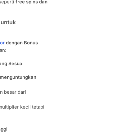
 seperti
free spins dan
 untuk
cor
dengan Bonus
an:
yang Sesuai
ih menguntungkan
n besar dari
ltiplier kecil tetapi
nggi