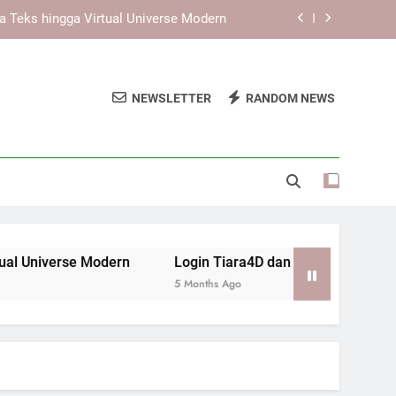
 Teks hingga Virtual Universe Modern
s Platform Berbasis Teknologi Modern
Jaringan dalam Industri Gaming Modern
NEWSLETTER
RANDOM NEWS
ang Masih Aktif dengan Aman dan Tepat
 Teks hingga Virtual Universe Modern
s Platform Berbasis Teknologi Modern
Jaringan dalam Industri Gaming Modern
Modern
Login Tiara4D dan Sistem Akses Platform Berba
5 Months Ago