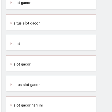
slot gacor
situs slot gacor
slot
slot gacor
situs slot gacor
slot gacor hari ini