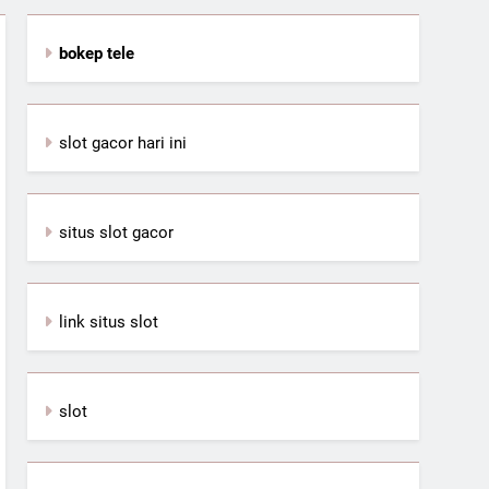
bokep tele
slot gacor hari ini
situs slot gacor
link situs slot
slot