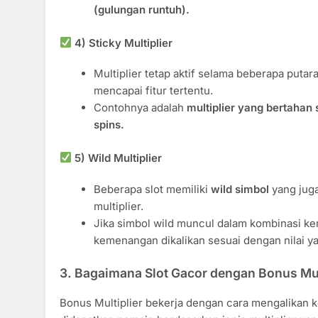
(gulungan runtuh).
4) Sticky Multiplier
Multiplier tetap aktif selama beberapa puta
mencapai fitur tertentu.
Contohnya adalah
multiplier yang bertahan
spins.
5) Wild Multiplier
Beberapa slot memiliki
wild simbol
yang juga
multiplier.
Jika simbol wild muncul dalam kombinasi k
kemenangan dikalikan sesuai dengan nilai ya
3. Bagaimana Slot Gacor dengan Bonus Mul
Bonus Multiplier bekerja dengan cara mengalikan