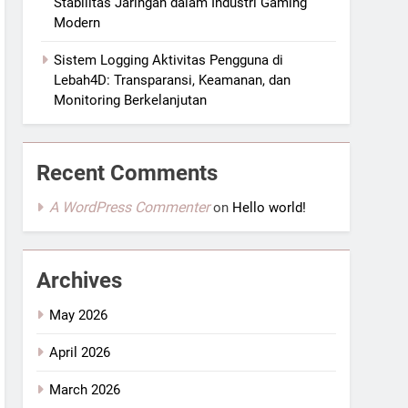
Stabilitas Jaringan dalam Industri Gaming
Modern
Sistem Logging Aktivitas Pengguna di
Lebah4D: Transparansi, Keamanan, dan
Monitoring Berkelanjutan
Recent Comments
A WordPress Commenter
on
Hello world!
Archives
May 2026
April 2026
March 2026