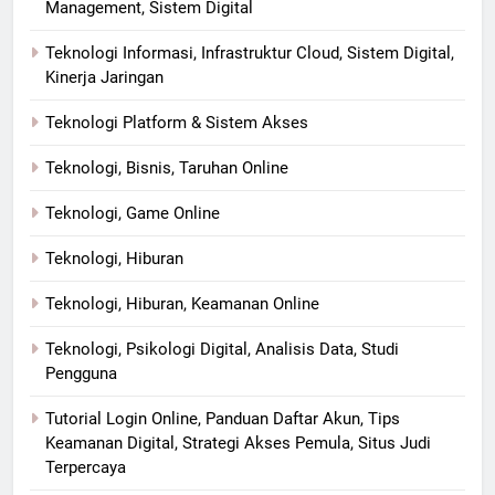
Management, Sistem Digital
Teknologi Informasi, Infrastruktur Cloud, Sistem Digital,
Kinerja Jaringan
Teknologi Platform & Sistem Akses
Teknologi, Bisnis, Taruhan Online
Teknologi, Game Online
Teknologi, Hiburan
Teknologi, Hiburan, Keamanan Online
Teknologi, Psikologi Digital, Analisis Data, Studi
Pengguna
Tutorial Login Online, Panduan Daftar Akun, Tips
Keamanan Digital, Strategi Akses Pemula, Situs Judi
Terpercaya