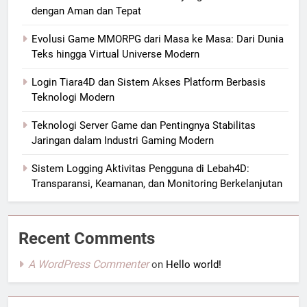
dengan Aman dan Tepat
Evolusi Game MMORPG dari Masa ke Masa: Dari Dunia
Teks hingga Virtual Universe Modern
Login Tiara4D dan Sistem Akses Platform Berbasis
Teknologi Modern
Teknologi Server Game dan Pentingnya Stabilitas
Jaringan dalam Industri Gaming Modern
Sistem Logging Aktivitas Pengguna di Lebah4D:
Transparansi, Keamanan, dan Monitoring Berkelanjutan
Recent Comments
A WordPress Commenter
on
Hello world!