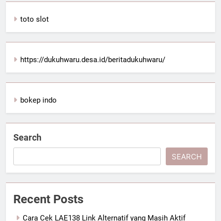
toto slot
https://dukuhwaru.desa.id/beritadukuhwaru/
bokep indo
Search
SEARCH
Recent Posts
Cara Cek LAE138 Link Alternatif yang Masih Aktif