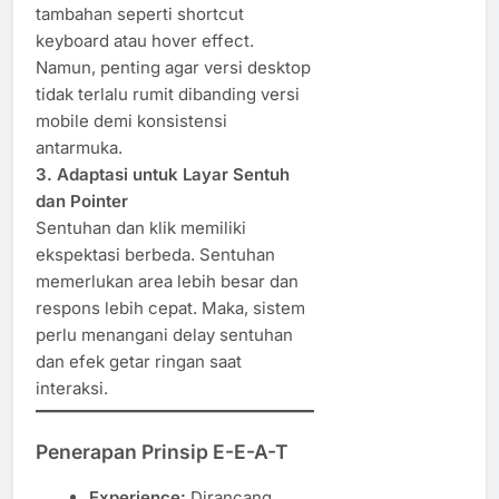
tambahan seperti shortcut
keyboard atau hover effect.
Namun, penting agar versi desktop
tidak terlalu rumit dibanding versi
mobile demi konsistensi
antarmuka.
3. Adaptasi untuk Layar Sentuh
dan Pointer
Sentuhan dan klik memiliki
ekspektasi berbeda. Sentuhan
memerlukan area lebih besar dan
respons lebih cepat. Maka, sistem
perlu menangani delay sentuhan
dan efek getar ringan saat
interaksi.
Penerapan Prinsip E-E-A-T
Experience:
Dirancang