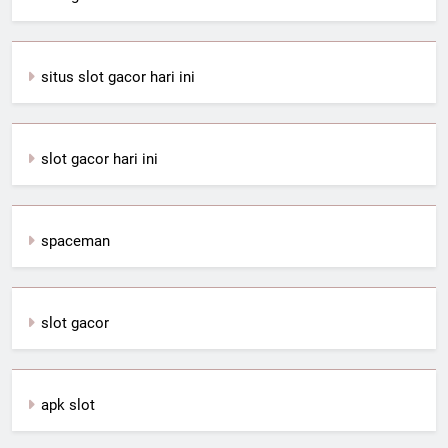
situs slot gacor hari ini
slot gacor hari ini
spaceman
slot gacor
apk slot