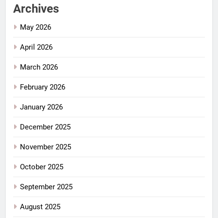
Archives
May 2026
April 2026
March 2026
February 2026
January 2026
December 2025
November 2025
October 2025
September 2025
August 2025