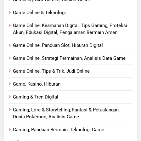
Game Online & Teknologi
Game Online, Keamanan Digital, Tips Gaming, Proteksi
Akun, Edukasi Digital, Pengalaman Bermain Aman
Game Online, Panduan Slot, Hiburan Digital
Game Online, Strategi Permainan, Analisis Data Game
Game Online, Tips & Trik, Judi Online
Game, Kasino, Hiburan
Gaming & Tren Digital
Gaming, Lore & Storytelling, Fantasi & Petualangan,
Dunia Pokémon, Analisis Game
Gaming, Panduan Bermain, Teknologi Game