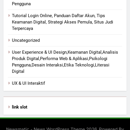
Pengguna
Tutorial Login Online, Panduan Daftar Akun, Tips
Keamanan Digital, Strategi Akses Pemula, Situs Judi
Terpercaya
Uncategorized
User Experience & UI Design,Keamanan Digital,Analisis
Produk Digital,Performa Web & Aplikasi,Psikologi
Pengguna,Desain Interaksi,Etika Teknologi,Literasi
Digital
UX & UI Interaktif
link slot
Newsmatic - News WordPress Theme 2026. Powered By