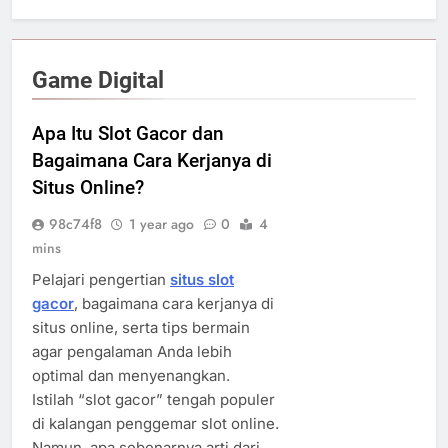
Game Digital
Apa Itu Slot Gacor dan
Bagaimana Cara Kerjanya di
Situs Online?
98c74f8
1 year ago
0
4
mins
Pelajari pengertian
situs slot
gacor
, bagaimana cara kerjanya di
situs online, serta tips bermain
agar pengalaman Anda lebih
optimal dan menyenangkan.
Istilah “slot gacor” tengah populer
di kalangan penggemar slot online.
Namun, apa sebenarnya arti dari