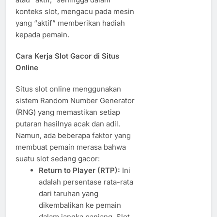
konteks slot, mengacu pada mesin
yang “aktif” memberikan hadiah
kepada pemain.
Cara Kerja Slot Gacor di Situs
Online
Situs slot online menggunakan
sistem Random Number Generator
(RNG) yang memastikan setiap
putaran hasilnya acak dan adil.
Namun, ada beberapa faktor yang
membuat pemain merasa bahwa
suatu slot sedang gacor:
Return to Player (RTP):
Ini
adalah persentase rata-rata
dari taruhan yang
dikembalikan ke pemain
dalam jangka panjang. Slot