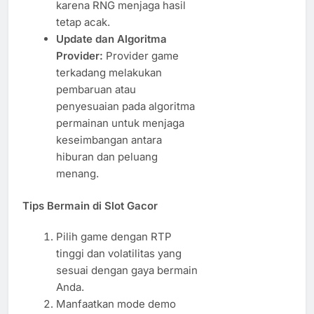
karena RNG menjaga hasil
tetap acak.
Update dan Algoritma
Provider:
Provider game
terkadang melakukan
pembaruan atau
penyesuaian pada algoritma
permainan untuk menjaga
keseimbangan antara
hiburan dan peluang
menang.
Tips Bermain di Slot Gacor
Pilih game dengan RTP
tinggi dan volatilitas yang
sesuai dengan gaya bermain
Anda.
Manfaatkan mode demo