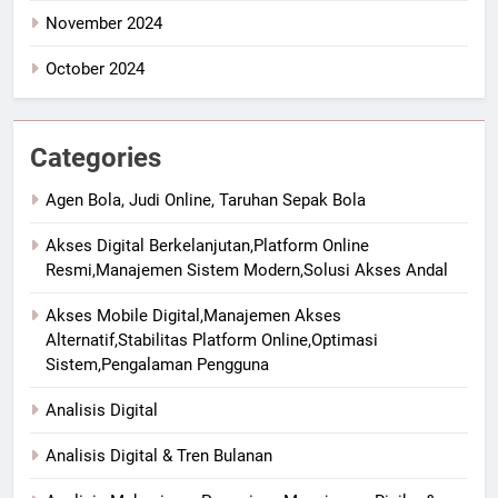
November 2024
October 2024
Categories
Agen Bola, Judi Online, Taruhan Sepak Bola
Akses Digital Berkelanjutan,Platform Online
Resmi,Manajemen Sistem Modern,Solusi Akses Andal
Akses Mobile Digital,Manajemen Akses
Alternatif,Stabilitas Platform Online,Optimasi
Sistem,Pengalaman Pengguna
Analisis Digital
Analisis Digital & Tren Bulanan