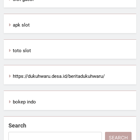
apk slot
toto slot
https://dukuhwaru.desa.id/beritadukuhwaru/
bokep indo
Search
SEARCH