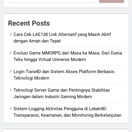
Recent Posts
Cara Cek LAE138 Link Alternatif yang Masih Aktif
dengan Aman dan Tepat
Evolusi Game MMORPG dari Masa ke Masa: Dari Dunia
Teks hingga Virtual Universe Modern
Login Tiara4D dan Sistem Akses Platform Berbasis
Teknologi Modern
Teknologi Server Game dan Pentingnya Stabilitas
Jaringan dalam Industri Gaming Modern
Sistem Logging Aktivitas Pengguna di Lebah4D:
Transparansi, Keamanan, dan Monitoring Berkelanjutan