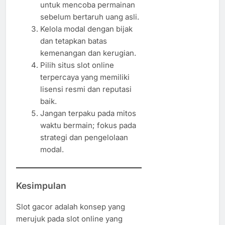
untuk mencoba permainan
sebelum bertaruh uang asli.
Kelola modal dengan bijak
dan tetapkan batas
kemenangan dan kerugian.
Pilih situs slot online
terpercaya yang memiliki
lisensi resmi dan reputasi
baik.
Jangan terpaku pada mitos
waktu bermain; fokus pada
strategi dan pengelolaan
modal.
Kesimpulan
Slot gacor adalah konsep yang
merujuk pada slot online yang