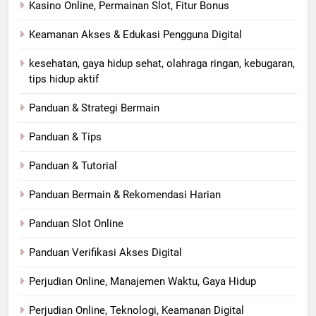
Kasino Online, Permainan Slot, Fitur Bonus
Keamanan Akses & Edukasi Pengguna Digital
kesehatan, gaya hidup sehat, olahraga ringan, kebugaran,
tips hidup aktif
Panduan & Strategi Bermain
Panduan & Tips
Panduan & Tutorial
Panduan Bermain & Rekomendasi Harian
Panduan Slot Online
Panduan Verifikasi Akses Digital
Perjudian Online, Manajemen Waktu, Gaya Hidup
Perjudian Online, Teknologi, Keamanan Digital