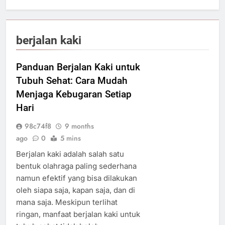
berjalan kaki
Panduan Berjalan Kaki untuk
Tubuh Sehat: Cara Mudah
Menjaga Kebugaran Setiap
Hari
98c74f8
9 months
ago
0
5 mins
Berjalan kaki adalah salah satu
bentuk olahraga paling sederhana
namun efektif yang bisa dilakukan
oleh siapa saja, kapan saja, dan di
mana saja. Meskipun terlihat
ringan, manfaat berjalan kaki untuk