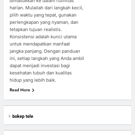
dimasukkan ke dalam rutinitas
harian. Mulailah dari langkah kecil,
pilih waktu yang tepat, gunakan
perlengkapan yang nyaman, dan
tetapkan tujuan realistis.
Konsistensi adalah kunci utama
untuk mendapatkan manfaat
jangka panjang. Dengan panduan
ini, setiap langkah yang Anda ambil
dapat menjadi investasi bagi
kesehatan tubuh dan kualitas
hidup yang lebih baik.
Read More
bokep tele