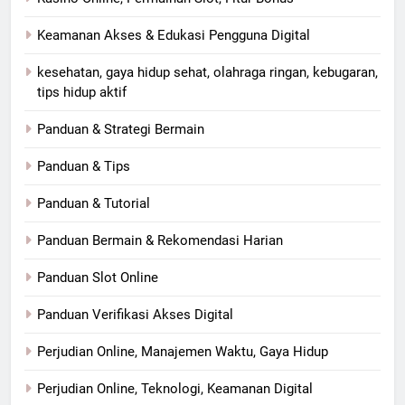
Keamanan Akses & Edukasi Pengguna Digital
kesehatan, gaya hidup sehat, olahraga ringan, kebugaran,
tips hidup aktif
Panduan & Strategi Bermain
Panduan & Tips
Panduan & Tutorial
Panduan Bermain & Rekomendasi Harian
Panduan Slot Online
Panduan Verifikasi Akses Digital
Perjudian Online, Manajemen Waktu, Gaya Hidup
Perjudian Online, Teknologi, Keamanan Digital