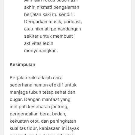
akhir, nikmati pengalaman
berjalan kaki itu sendiri.
Dengarkan musik, podcast,
atau nikmati pemandangan
sekitar untuk membuat
aktivitas lebih
menyenangkan.
Kesimpulan
Berjalan kaki adalah cara
sederhana namun efektif untuk
menjaga tubuh tetap sehat dan
bugar. Dengan manfaat yang
meliputi kesehatan jantung,
pengendalian berat badan,
kekuatan otot, dan peningkatan
kualitas tidur, kebiasaan ini layak