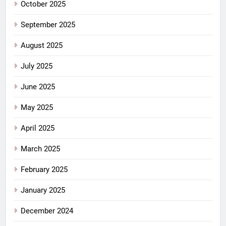
October 2025
September 2025
August 2025
July 2025
June 2025
May 2025
April 2025
March 2025
February 2025
January 2025
December 2024