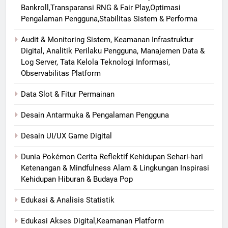
Bankroll,Transparansi RNG & Fair Play,Optimasi
Pengalaman Pengguna,Stabilitas Sistem & Performa
Audit & Monitoring Sistem, Keamanan Infrastruktur
Digital, Analitik Perilaku Pengguna, Manajemen Data &
Log Server, Tata Kelola Teknologi Informasi,
Observabilitas Platform
Data Slot & Fitur Permainan
Desain Antarmuka & Pengalaman Pengguna
Desain UI/UX Game Digital
Dunia Pokémon Cerita Reflektif Kehidupan Sehari-hari
Ketenangan & Mindfulness Alam & Lingkungan Inspirasi
Kehidupan Hiburan & Budaya Pop
Edukasi & Analisis Statistik
Edukasi Akses Digital,Keamanan Platform