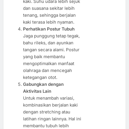
kaki. Suhu udara lebih sejuk
dan suasana sekitar lebih
tenang, sehingga berjalan
kaki terasa lebih nyaman.
Perhatikan Postur Tubuh
Jaga punggung tetap tegak,
bahu rileks, dan ayunkan
tangan secara alami. Postur
yang baik membantu
mengoptimalkan manfaat
olahraga dan mencegah
ketegangan otot.
Gabungkan dengan
Aktivitas Lain
Untuk menambah variasi,
kombinasikan berjalan kaki
dengan stretching atau
latihan ringan lainnya. Hal ini
membantu tubuh lebih