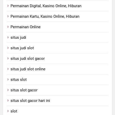
Permainan Digital, Kasino Online, Hiburan
Permainan Kartu, Kasino Online, Hiburan
Permainan Online
situs judi
situs judi slot
situs judi slot gacor
situs judi slot online
situs slot
situs slot gacor
situs slot gacor hari ini
slot