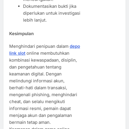
Dokumentasikan bukti jika
diperlukan untuk investigasi
lebih lanjut.
Kesimpulan
Menghindari penipuan dalam
depo
link slot
online membutuhkan
kombinasi kewaspadaan, disiplin,
dan pengetahuan tentang
keamanan digital. Dengan
melindungi informasi akun,
berhati-hati dalam transaksi,
mengenali phishing, menghindari
cheat, dan selalu mengikuti
informasi resmi, pemain dapat
menjaga akun dan pengalaman
bermain tetap aman.