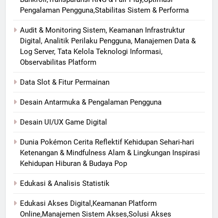
Pengalaman Pengguna,Stabilitas Sistem & Performa
Audit & Monitoring Sistem, Keamanan Infrastruktur
Digital, Analitik Perilaku Pengguna, Manajemen Data &
Log Server, Tata Kelola Teknologi Informasi,
Observabilitas Platform
Data Slot & Fitur Permainan
Desain Antarmuka & Pengalaman Pengguna
Desain UI/UX Game Digital
Dunia Pokémon Cerita Reflektif Kehidupan Sehari-hari
Ketenangan & Mindfulness Alam & Lingkungan Inspirasi
Kehidupan Hiburan & Budaya Pop
Edukasi & Analisis Statistik
Edukasi Akses Digital,Keamanan Platform
Online,Manajemen Sistem Akses,Solusi Akses