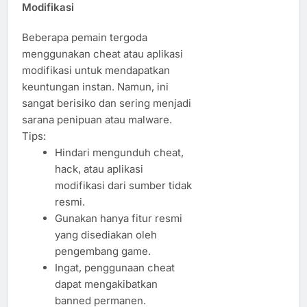
Modifikasi
Beberapa pemain tergoda
menggunakan cheat atau aplikasi
modifikasi untuk mendapatkan
keuntungan instan. Namun, ini
sangat berisiko dan sering menjadi
sarana penipuan atau malware.
Tips:
Hindari mengunduh cheat,
hack, atau aplikasi
modifikasi dari sumber tidak
resmi.
Gunakan hanya fitur resmi
yang disediakan oleh
pengembang game.
Ingat, penggunaan cheat
dapat mengakibatkan
banned permanen.