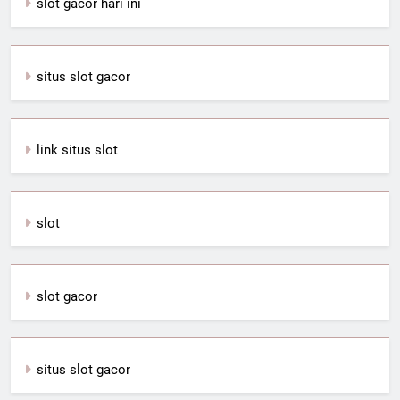
slot gacor hari ini
situs slot gacor
link situs slot
slot
slot gacor
situs slot gacor