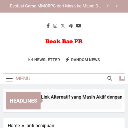
Skip
Login Tiara4D dan Sistem Akses Platform
to
Berbasis Teknologi Modern
content
Teknologi Server Game dan Pentingnya Stabilitas
Jaringan dalam Industri Gaming Modern
Cara Cek LAE138 Link Alternatif yang Masih Aktif
dengan Aman dan Tepat
Evolusi Game MMORPG dari Masa ke Masa: Dari
Dunia Teks hingga Virtual Universe Modern
Book Bao PR
Dapatkan Layanan Pemasaran Buku
Login Tiara4D dan Sistem Akses Platform
NEWSLETTER
RANDOM NEWS
Berbasis Teknologi Modern
Profesional Di Book Bao PR.
Teknologi Server Game dan Pentingnya Stabilitas
Jaringan dalam Industri Gaming Modern
MENU
ara Cek LAE138 Link Alternatif yang Masih Aktif dengan Ama
HEADLINES
 Months Ago
Home
anti penipuan