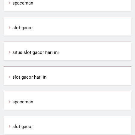
spaceman
slot gacor
situs slot gacor hari ini
slot gacor hari ini
spaceman
slot gacor