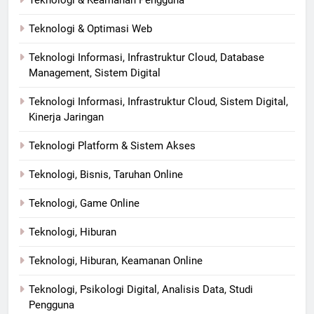
Teknologi & Optimasi Web
Teknologi Informasi, Infrastruktur Cloud, Database
Management, Sistem Digital
Teknologi Informasi, Infrastruktur Cloud, Sistem Digital,
Kinerja Jaringan
Teknologi Platform & Sistem Akses
Teknologi, Bisnis, Taruhan Online
Teknologi, Game Online
Teknologi, Hiburan
Teknologi, Hiburan, Keamanan Online
Teknologi, Psikologi Digital, Analisis Data, Studi
Pengguna