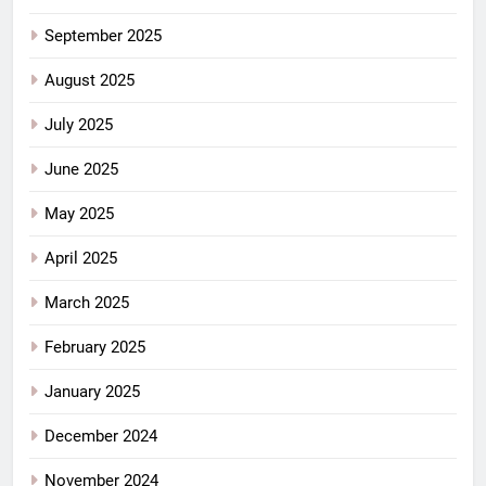
September 2025
August 2025
July 2025
June 2025
May 2025
April 2025
March 2025
February 2025
January 2025
December 2024
November 2024