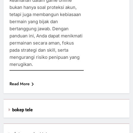
Keamanan dalam game online
bukan hanya soal proteksi akun,
tetapi juga membangun kebiasaan
bermain yang bijak dan
bertanggung jawab. Dengan
panduan ini, Anda dapat menikmati
permainan secara aman, fokus
pada strategi dan skill, serta
mengurangi risiko penipuan yang
merugikan.
Read More
bokep tele