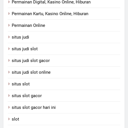
Permainan Digital, Kasino Online, Hiburan
Permainan Kartu, Kasino Online, Hiburan
Permainan Online
situs judi
situs judi slot
situs judi slot gacor
situs judi slot online
situs slot
situs slot gacor
situs slot gacor hari ini
slot