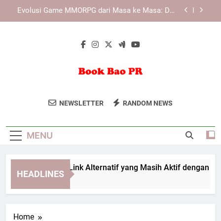
Skip
Login Tiara4D dan Sistem Akses Platform
to
Berbasis Teknologi Modern
content
Teknologi Server Game dan Pentingnya Stabilitas
Jaringan dalam Industri Gaming Modern
Cara Cek LAE138 Link Alternatif yang Masih Aktif
dengan Aman dan Tepat
Evolusi Game MMORPG dari Masa ke Masa: Dari
Dunia Teks hingga Virtual Universe Modern
Book Bao PR
Dapatkan Layanan Pemasaran Buku
Login Tiara4D dan Sistem Akses Platform
NEWSLETTER
RANDOM NEWS
Berbasis Teknologi Modern
Profesional Di Book Bao PR.
Teknologi Server Game dan Pentingnya Stabilitas
Jaringan dalam Industri Gaming Modern
MENU
ra Cek LAE138 Link Alternatif yang Masih Aktif dengan Aman
HEADLINES
onths Ago
Home