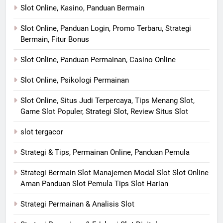
Slot Online, Kasino, Panduan Bermain
Slot Online, Panduan Login, Promo Terbaru, Strategi
Bermain, Fitur Bonus
Slot Online, Panduan Permainan, Casino Online
Slot Online, Psikologi Permainan
Slot Online, Situs Judi Terpercaya, Tips Menang Slot,
Game Slot Populer, Strategi Slot, Review Situs Slot
slot tergacor
Strategi & Tips, Permainan Online, Panduan Pemula
Strategi Bermain Slot Manajemen Modal Slot Slot Online
Aman Panduan Slot Pemula Tips Slot Harian
Strategi Permainan & Analisis Slot