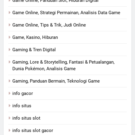
Game Online, Panduan Slot, Hiburan Digital
Game Online, Strategi Permainan, Analisis Data Game
Game Online, Tips & Trik, Judi Online
Game, Kasino, Hiburan
Gaming & Tren Digital
Gaming, Lore & Storytelling, Fantasi & Petualangan,
Dunia Pokémon, Analisis Game
Gaming, Panduan Bermain, Teknologi Game
info gacor
info situs
info situs slot
info situs slot gacor