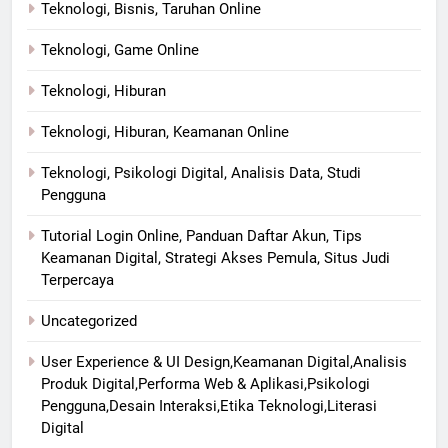
Teknologi, Bisnis, Taruhan Online
Teknologi, Game Online
Teknologi, Hiburan
Teknologi, Hiburan, Keamanan Online
Teknologi, Psikologi Digital, Analisis Data, Studi
Pengguna
Tutorial Login Online, Panduan Daftar Akun, Tips
Keamanan Digital, Strategi Akses Pemula, Situs Judi
Terpercaya
Uncategorized
User Experience & UI Design,Keamanan Digital,Analisis
Produk Digital,Performa Web & Aplikasi,Psikologi
Pengguna,Desain Interaksi,Etika Teknologi,Literasi
Digital