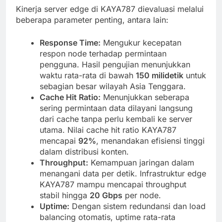
Kinerja server edge di KAYA787 dievaluasi melalui
beberapa parameter penting, antara lain:
Response Time:
Mengukur kecepatan
respon node terhadap permintaan
pengguna. Hasil pengujian menunjukkan
waktu rata-rata di bawah
150 milidetik
untuk
sebagian besar wilayah Asia Tenggara.
Cache Hit Ratio:
Menunjukkan seberapa
sering permintaan data dilayani langsung
dari cache tanpa perlu kembali ke server
utama. Nilai cache hit ratio KAYA787
mencapai
92%
, menandakan efisiensi tinggi
dalam distribusi konten.
Throughput:
Kemampuan jaringan dalam
menangani data per detik. Infrastruktur edge
KAYA787 mampu mencapai throughput
stabil hingga
20 Gbps
per node.
Uptime:
Dengan sistem redundansi dan load
balancing otomatis, uptime rata-rata