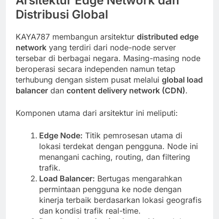
Arsitektur Edge Network dan
Distribusi Global
KAYA787 membangun arsitektur
distributed edge
network
yang terdiri dari node-node server
tersebar di berbagai negara. Masing-masing node
beroperasi secara independen namun tetap
terhubung dengan sistem pusat melalui
global load
balancer
dan
content delivery network (CDN)
.
Komponen utama dari arsitektur ini meliputi:
Edge Node:
Titik pemrosesan utama di
lokasi terdekat dengan pengguna. Node ini
menangani caching, routing, dan filtering
trafik.
Load Balancer:
Bertugas mengarahkan
permintaan pengguna ke node dengan
kinerja terbaik berdasarkan lokasi geografis
dan kondisi trafik real-time.