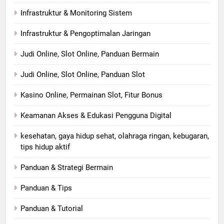
Infrastruktur & Monitoring Sistem
Infrastruktur & Pengoptimalan Jaringan
Judi Online, Slot Online, Panduan Bermain
Judi Online, Slot Online, Panduan Slot
Kasino Online, Permainan Slot, Fitur Bonus
Keamanan Akses & Edukasi Pengguna Digital
kesehatan, gaya hidup sehat, olahraga ringan, kebugaran,
tips hidup aktif
Panduan & Strategi Bermain
Panduan & Tips
Panduan & Tutorial