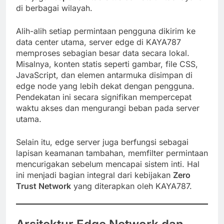
di berbagai wilayah.
Alih-alih setiap permintaan pengguna dikirim ke
data center utama, server edge di KAYA787
memproses sebagian besar data secara lokal.
Misalnya, konten statis seperti gambar, file CSS,
JavaScript, dan elemen antarmuka disimpan di
edge node yang lebih dekat dengan pengguna.
Pendekatan ini secara signifikan mempercepat
waktu akses dan mengurangi beban pada server
utama.
Selain itu, edge server juga berfungsi sebagai
lapisan keamanan tambahan, memfilter permintaan
mencurigakan sebelum mencapai sistem inti. Hal
ini menjadi bagian integral dari kebijakan
Zero
Trust Network
yang diterapkan oleh KAYA787.