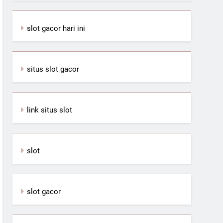
slot gacor hari ini
situs slot gacor
link situs slot
slot
slot gacor