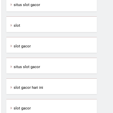
situs slot gacor
slot
slot gacor
situs slot gacor
slot gacor hari ini
slot gacor