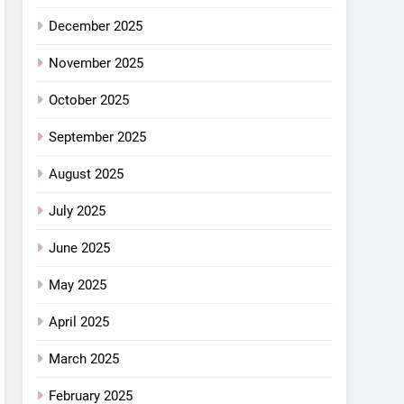
December 2025
November 2025
October 2025
September 2025
August 2025
July 2025
June 2025
May 2025
April 2025
March 2025
February 2025