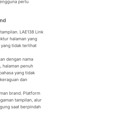
 pengguna perlu
and
tampilan. LAE138 Link
ruktur halaman yang
yang tidak terlihat
aman dengan nama
ya, halaman penuh
bahasa yang tidak
n keraguan dan
aman brand. Platform
gaman tampilan, alur
ngung saat berpindah