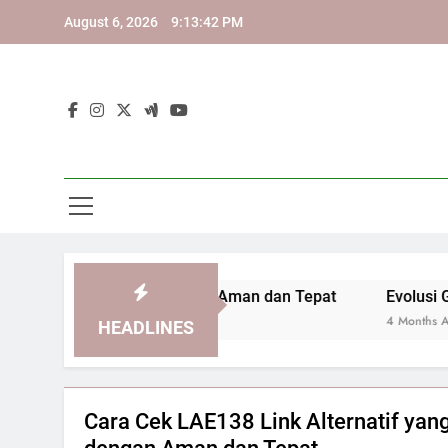
Skip
August 6, 2026
9:13:43 PM
to
content
Boo
Dapatkan 
asih Aktif dengan Aman dan Tepat
Evolusi Game MMORPG
4 Months Ago
HEADLINES
Cara Cek LAE138 Link Alternatif yang