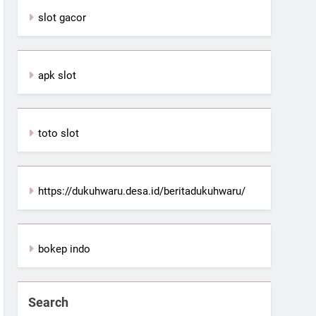
slot gacor
apk slot
toto slot
https://dukuhwaru.desa.id/beritadukuhwaru/
bokep indo
Search