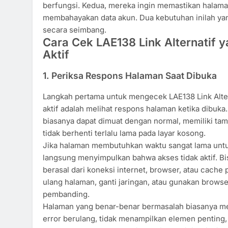
berfungsi. Kedua, mereka ingin memastikan halaman
membahayakan data akun. Dua kebutuhan inilah yan
secara seimbang.
Cara Cek LAE138 Link Alternatif 
Aktif
1. Periksa Respons Halaman Saat Dibuka
Langkah pertama untuk mengecek LAE138 Link Alte
aktif adalah melihat respons halaman ketika dibuka.
biasanya dapat dimuat dengan normal, memiliki tamp
tidak berhenti terlalu lama pada layar kosong.
Jika halaman membutuhkan waktu sangat lama untu
langsung menyimpulkan bahwa akses tidak aktif. Bi
berasal dari koneksi internet, browser, atau cache
ulang halaman, ganti jaringan, atau gunakan brows
pembanding.
Halaman yang benar-benar bermasalah biasanya m
error berulang, tidak menampilkan elemen penting, 