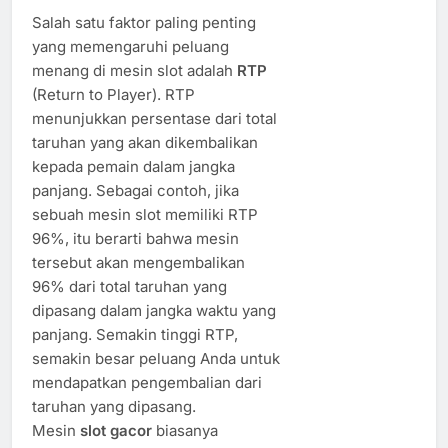
Salah satu faktor paling penting
yang memengaruhi peluang
menang di mesin slot adalah
RTP
(Return to Player). RTP
menunjukkan persentase dari total
taruhan yang akan dikembalikan
kepada pemain dalam jangka
panjang. Sebagai contoh, jika
sebuah mesin slot memiliki RTP
96%, itu berarti bahwa mesin
tersebut akan mengembalikan
96% dari total taruhan yang
dipasang dalam jangka waktu yang
panjang. Semakin tinggi RTP,
semakin besar peluang Anda untuk
mendapatkan pengembalian dari
taruhan yang dipasang.
Mesin
slot gacor
biasanya