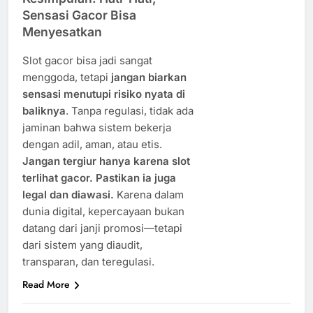
Sensasi Gacor Bisa
Menyesatkan
Slot gacor bisa jadi sangat
menggoda, tetapi
jangan biarkan
sensasi menutupi risiko nyata di
baliknya
. Tanpa regulasi, tidak ada
jaminan bahwa sistem bekerja
dengan adil, aman, atau etis.
Jangan tergiur hanya karena slot
terlihat gacor. Pastikan ia juga
legal dan diawasi.
Karena dalam
dunia digital, kepercayaan bukan
datang dari janji promosi—tetapi
dari sistem yang diaudit,
transparan, dan teregulasi.
Read More