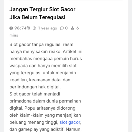
Jangan Tergiur Slot Gacor
Jika Belum Teregulasi
98c74f8
1 year ago
0
6
mins
Slot gacor tanpa regulasi resmi
hanya menyisakan risiko. Artikel ini
membahas mengapa pemain harus
waspada dan hanya memilih slot
yang teregulasi untuk menjamin
keadilan, keamanan data, dan
perlindungan hak digital.
Slot gacor telah menjadi
primadona dalam dunia permainan
digital. Popularitasnya didorong
oleh klaim-klaim yang menjanjikan
peluang menang tinggi,
slot gacor
,
dan gameplay yang adiktif. Namun,