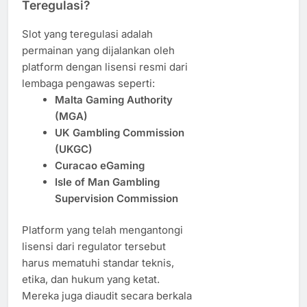
Teregulasi?
Slot yang teregulasi adalah
permainan yang dijalankan oleh
platform dengan lisensi resmi dari
lembaga pengawas seperti:
Malta Gaming Authority
(MGA)
UK Gambling Commission
(UKGC)
Curacao eGaming
Isle of Man Gambling
Supervision Commission
Platform yang telah mengantongi
lisensi dari regulator tersebut
harus mematuhi standar teknis,
etika, dan hukum yang ketat.
Mereka juga diaudit secara berkala