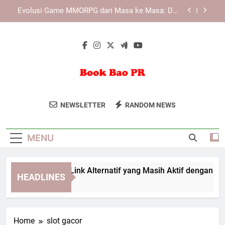
Skip
Login Tiara4D dan Sistem Akses Platform
to
Berbasis Teknologi Modern
content
Teknologi Server Game dan Pentingnya Stabilitas
Jaringan dalam Industri Gaming Modern
Cara Cek LAE138 Link Alternatif yang Masih Aktif
dengan Aman dan Tepat
Evolusi Game MMORPG dari Masa ke Masa: Dari
Dunia Teks hingga Virtual Universe Modern
Book Bao PR
Dapatkan Layanan Pemasaran Buku
Login Tiara4D dan Sistem Akses Platform
NEWSLETTER
RANDOM NEWS
Berbasis Teknologi Modern
Profesional Di Book Bao PR.
Teknologi Server Game dan Pentingnya Stabilitas
Jaringan dalam Industri Gaming Modern
MENU
ra Cek LAE138 Link Alternatif yang Masih Aktif dengan Aman 
HEADLINES
onths Ago
Home
slot gacor