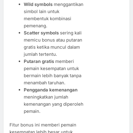
Wild symbols
menggantikan
simbol lain untuk
membentuk kombinasi
pemenang.
Scatter symbols
sering kali
memicu bonus atau putaran
gratis ketika muncul dalam
jumlah tertentu.
Putaran gratis
memberi
pemain kesempatan untuk
bermain lebih banyak tanpa
menambah taruhan.
Pengganda kemenangan
meningkatkan jumlah
kemenangan yang diperoleh
pemain.
Fitur bonus ini memberi pemain
kesempatan lebih besar untuk