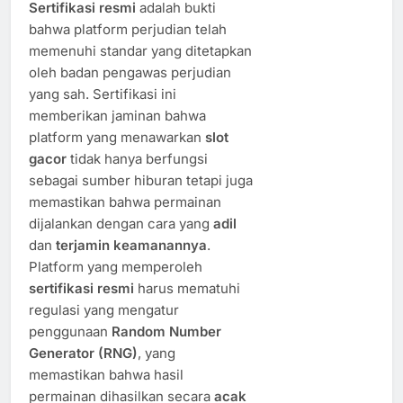
Sertifikasi resmi
adalah bukti
bahwa platform perjudian telah
memenuhi standar yang ditetapkan
oleh badan pengawas perjudian
yang sah. Sertifikasi ini
memberikan jaminan bahwa
platform yang menawarkan
slot
gacor
tidak hanya berfungsi
sebagai sumber hiburan tetapi juga
memastikan bahwa permainan
dijalankan dengan cara yang
adil
dan
terjamin keamanannya
.
Platform yang memperoleh
sertifikasi resmi
harus mematuhi
regulasi yang mengatur
penggunaan
Random Number
Generator (RNG)
, yang
memastikan bahwa hasil
permainan dihasilkan secara
acak