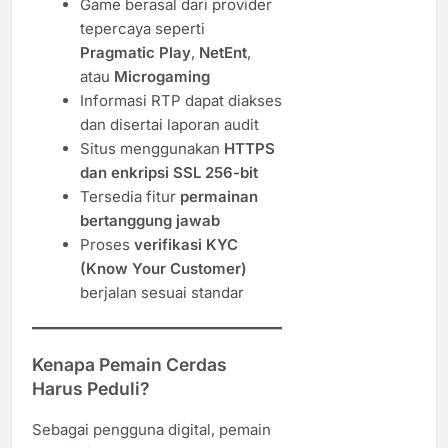
Game berasal dari provider
tepercaya seperti
Pragmatic Play
,
NetEnt
,
atau
Microgaming
Informasi RTP dapat diakses
dan disertai laporan audit
Situs menggunakan
HTTPS
dan enkripsi SSL 256-bit
Tersedia fitur
permainan
bertanggung jawab
Proses
verifikasi KYC
(Know Your Customer)
berjalan sesuai standar
Kenapa Pemain Cerdas
Harus Peduli?
Sebagai pengguna digital, pemain