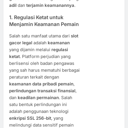
adil
dan
terjamin keamanannya
.
1. Regulasi Ketat untuk
Menjamin Keamanan Pemain
Salah satu manfaat utama dari
slot
gacor legal
adalah
keamanan
yang dijamin melalui
regulasi
ketat
. Platform perjudian yang
berlisensi oleh badan pengawas
yang sah harus mematuhi berbagai
peraturan terkait dengan
keamanan data pribadi pemain
,
perlindungan transaksi finansial
,
dan
keadilan permainan
. Salah
satu bentuk perlindungan ini
adalah penggunaan teknologi
enkripsi SSL 256-bit
, yang
melindungi data sensitif pemain