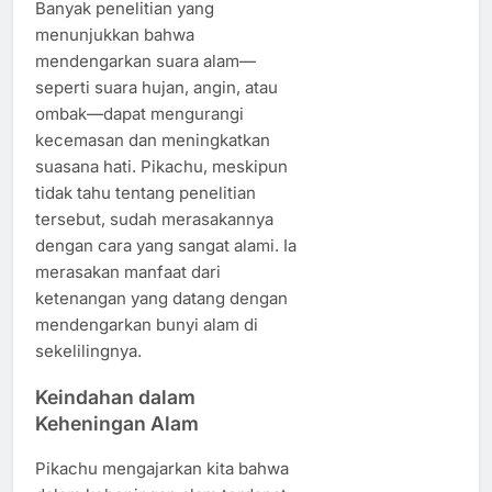
Banyak penelitian yang
menunjukkan bahwa
mendengarkan suara alam—
seperti suara hujan, angin, atau
ombak—dapat mengurangi
kecemasan dan meningkatkan
suasana hati. Pikachu, meskipun
tidak tahu tentang penelitian
tersebut, sudah merasakannya
dengan cara yang sangat alami. Ia
merasakan manfaat dari
ketenangan yang datang dengan
mendengarkan bunyi alam di
sekelilingnya.
Keindahan dalam
Keheningan Alam
Pikachu mengajarkan kita bahwa