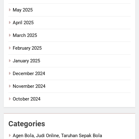
May 2025
April 2025
March 2025
February 2025
January 2025
December 2024
November 2024
October 2024
Categories
Agen Bola, Judi Online, Taruhan Sepak Bola