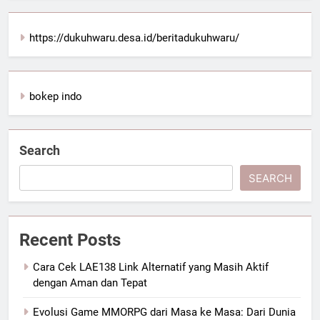
https://dukuhwaru.desa.id/beritadukuhwaru/
bokep indo
Search
SEARCH
Recent Posts
Cara Cek LAE138 Link Alternatif yang Masih Aktif
dengan Aman dan Tepat
Evolusi Game MMORPG dari Masa ke Masa: Dari Dunia