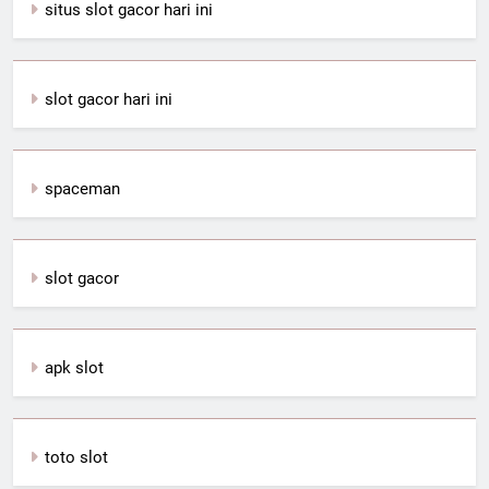
situs slot gacor hari ini
slot gacor hari ini
spaceman
slot gacor
apk slot
toto slot