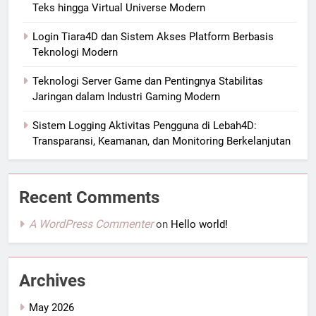
Teks hingga Virtual Universe Modern
Login Tiara4D dan Sistem Akses Platform Berbasis
Teknologi Modern
Teknologi Server Game dan Pentingnya Stabilitas
Jaringan dalam Industri Gaming Modern
Sistem Logging Aktivitas Pengguna di Lebah4D:
Transparansi, Keamanan, dan Monitoring Berkelanjutan
Recent Comments
A WordPress Commenter
on
Hello world!
Archives
May 2026