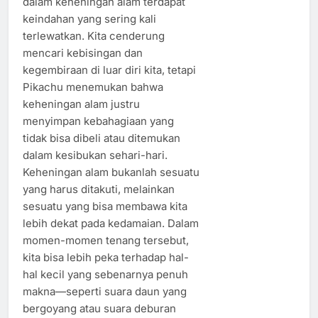
dalam keheningan alam terdapat
keindahan yang sering kali
terlewatkan. Kita cenderung
mencari kebisingan dan
kegembiraan di luar diri kita, tetapi
Pikachu menemukan bahwa
keheningan alam justru
menyimpan kebahagiaan yang
tidak bisa dibeli atau ditemukan
dalam kesibukan sehari-hari.
Keheningan alam bukanlah sesuatu
yang harus ditakuti, melainkan
sesuatu yang bisa membawa kita
lebih dekat pada kedamaian. Dalam
momen-momen tenang tersebut,
kita bisa lebih peka terhadap hal-
hal kecil yang sebenarnya penuh
makna—seperti suara daun yang
bergoyang atau suara deburan