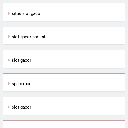
situs slot gacor
slot gacor hari ini
slot gacor
spaceman
slot gacor