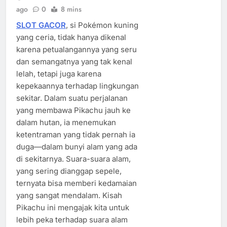
ago
0
8 mins
SLOT GACOR
, si Pokémon kuning
yang ceria, tidak hanya dikenal
karena petualangannya yang seru
dan semangatnya yang tak kenal
lelah, tetapi juga karena
kepekaannya terhadap lingkungan
sekitar. Dalam suatu perjalanan
yang membawa Pikachu jauh ke
dalam hutan, ia menemukan
ketentraman yang tidak pernah ia
duga—dalam bunyi alam yang ada
di sekitarnya. Suara-suara alam,
yang sering dianggap sepele,
ternyata bisa memberi kedamaian
yang sangat mendalam. Kisah
Pikachu ini mengajak kita untuk
lebih peka terhadap suara alam