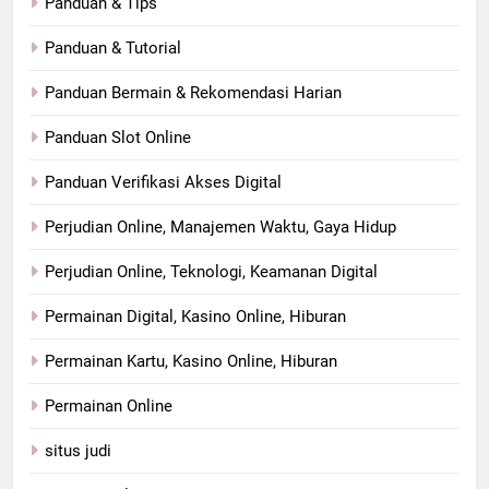
Panduan & Tips
Panduan & Tutorial
Panduan Bermain & Rekomendasi Harian
Panduan Slot Online
Panduan Verifikasi Akses Digital
Perjudian Online, Manajemen Waktu, Gaya Hidup
Perjudian Online, Teknologi, Keamanan Digital
Permainan Digital, Kasino Online, Hiburan
Permainan Kartu, Kasino Online, Hiburan
Permainan Online
situs judi