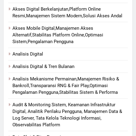
Akses Digital Berkelanjutan,Platform Online
Resmi,Manajemen Sistem Modern,Solusi Akses Andal
Akses Mobile Digital,Manajemen Akses
Alternatif,Stabilitas Platform Online,Optimasi
Sistem,Pengalaman Pengguna
Analisis Digital
Analisis Digital & Tren Bulanan
Analisis Mekanisme Permainan,Manajemen Risiko &
Bankroll,Transparansi RNG & Fair Play,Optimasi
Pengalaman Pengguna,Stabilitas Sistem & Performa
Audit & Monitoring Sistem, Keamanan Infrastruktur
Digital, Analitik Perilaku Pengguna, Manajemen Data &
Log Server, Tata Kelola Teknologi Informasi,
Observabilitas Platform