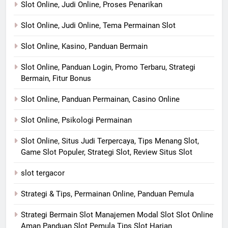
Slot Online, Judi Online, Proses Penarikan
Slot Online, Judi Online, Tema Permainan Slot
Slot Online, Kasino, Panduan Bermain
Slot Online, Panduan Login, Promo Terbaru, Strategi
Bermain, Fitur Bonus
Slot Online, Panduan Permainan, Casino Online
Slot Online, Psikologi Permainan
Slot Online, Situs Judi Terpercaya, Tips Menang Slot,
Game Slot Populer, Strategi Slot, Review Situs Slot
slot tergacor
Strategi & Tips, Permainan Online, Panduan Pemula
Strategi Bermain Slot Manajemen Modal Slot Slot Online
Aman Panduan Slot Pemula Tips Slot Harian