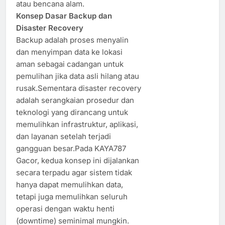
atau bencana alam.
Konsep Dasar Backup dan
Disaster Recovery
Backup adalah proses menyalin
dan menyimpan data ke lokasi
aman sebagai cadangan untuk
pemulihan jika data asli hilang atau
rusak.Sementara disaster recovery
adalah serangkaian prosedur dan
teknologi yang dirancang untuk
memulihkan infrastruktur, aplikasi,
dan layanan setelah terjadi
gangguan besar.Pada KAYA787
Gacor, kedua konsep ini dijalankan
secara terpadu agar sistem tidak
hanya dapat memulihkan data,
tetapi juga memulihkan seluruh
operasi dengan waktu henti
(downtime) seminimal mungkin.