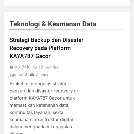
Teknologi & Keamanan Data
Strategi Backup dan Disaster
Recovery pada Platform
KAYA787 Gacor
98c74f8
10 months
ago
0
7 mins
Artikel ini mengulas strategi
backup dan disaster recovery di
platform KAYA787 Gacor untuk
memastikan ketahanan data,
kontinuitas layanan, serta
keamanan infrastruktur digital
dalam menghadapi kegagalan
sistem.