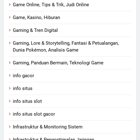
Game Online, Tips & Trik, Judi Online
Game, Kasino, Hiburan
Gaming & Tren Digital
Gaming, Lore & Storytelling, Fantasi & Petualangan,
Dunia Pokémon, Analisis Game
Gaming, Panduan Bermain, Teknologi Game
info gacor
info situs
info situs slot
info situs slot gacor
Infrastruktur & Monitoring Sistem
Infrastruktur & Pengoptimalan Jaringan