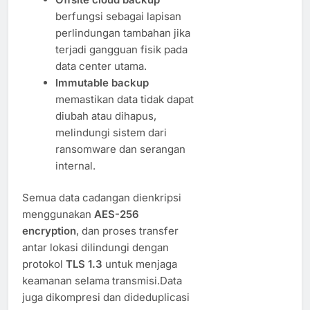
berfungsi sebagai lapisan
perlindungan tambahan jika
terjadi gangguan fisik pada
data center utama.
Immutable backup
memastikan data tidak dapat
diubah atau dihapus,
melindungi sistem dari
ransomware dan serangan
internal.
Semua data cadangan dienkripsi
menggunakan
AES-256
encryption
, dan proses transfer
antar lokasi dilindungi dengan
protokol
TLS 1.3
untuk menjaga
keamanan selama transmisi.Data
juga dikompresi dan dideduplicasi