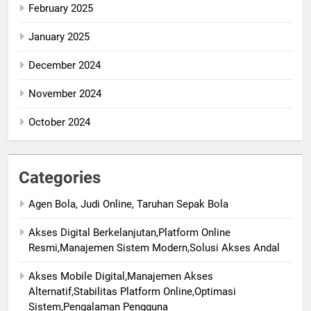
February 2025
January 2025
December 2024
November 2024
October 2024
Categories
Agen Bola, Judi Online, Taruhan Sepak Bola
Akses Digital Berkelanjutan,Platform Online
Resmi,Manajemen Sistem Modern,Solusi Akses Andal
Akses Mobile Digital,Manajemen Akses
Alternatif,Stabilitas Platform Online,Optimasi
Sistem,Pengalaman Pengguna