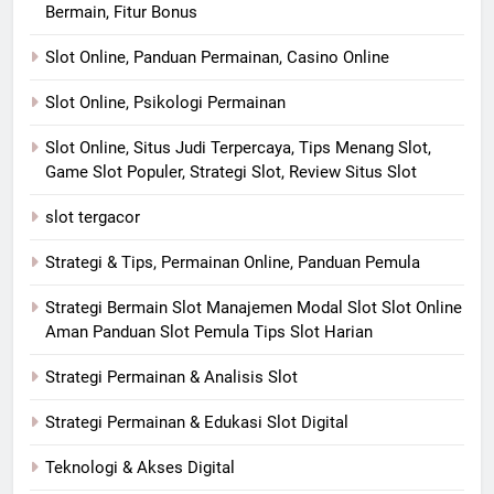
Bermain, Fitur Bonus
Slot Online, Panduan Permainan, Casino Online
Slot Online, Psikologi Permainan
Slot Online, Situs Judi Terpercaya, Tips Menang Slot,
Game Slot Populer, Strategi Slot, Review Situs Slot
slot tergacor
Strategi & Tips, Permainan Online, Panduan Pemula
Strategi Bermain Slot Manajemen Modal Slot Slot Online
Aman Panduan Slot Pemula Tips Slot Harian
Strategi Permainan & Analisis Slot
Strategi Permainan & Edukasi Slot Digital
Teknologi & Akses Digital