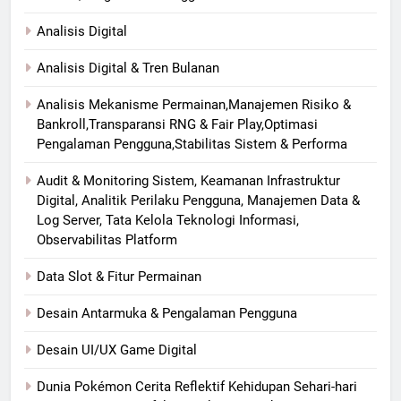
Analisis Digital
Analisis Digital & Tren Bulanan
Analisis Mekanisme Permainan,Manajemen Risiko &
Bankroll,Transparansi RNG & Fair Play,Optimasi
Pengalaman Pengguna,Stabilitas Sistem & Performa
Audit & Monitoring Sistem, Keamanan Infrastruktur
Digital, Analitik Perilaku Pengguna, Manajemen Data &
Log Server, Tata Kelola Teknologi Informasi,
Observabilitas Platform
Data Slot & Fitur Permainan
Desain Antarmuka & Pengalaman Pengguna
Desain UI/UX Game Digital
Dunia Pokémon Cerita Reflektif Kehidupan Sehari-hari