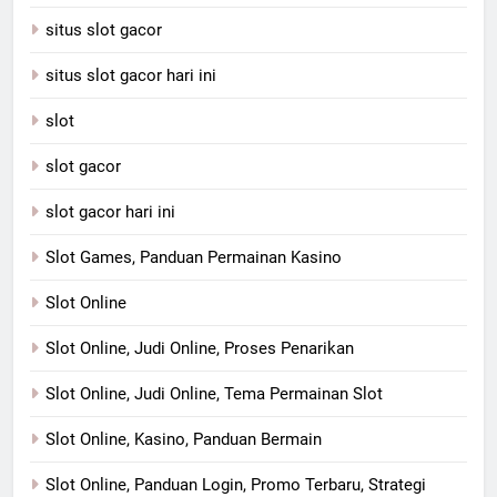
situs slot gacor
situs slot gacor hari ini
slot
slot gacor
slot gacor hari ini
Slot Games, Panduan Permainan Kasino
Slot Online
Slot Online, Judi Online, Proses Penarikan
Slot Online, Judi Online, Tema Permainan Slot
Slot Online, Kasino, Panduan Bermain
Slot Online, Panduan Login, Promo Terbaru, Strategi