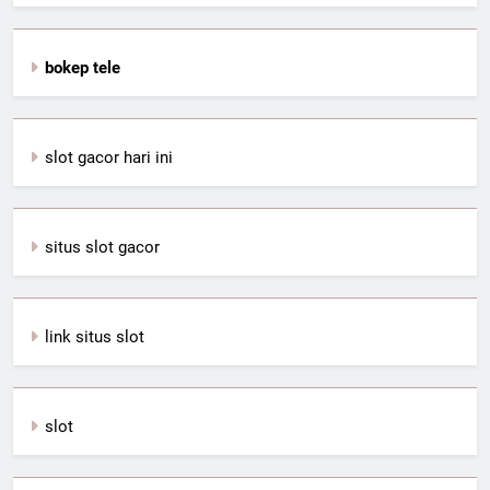
bokep tele
slot gacor hari ini
situs slot gacor
link situs slot
slot