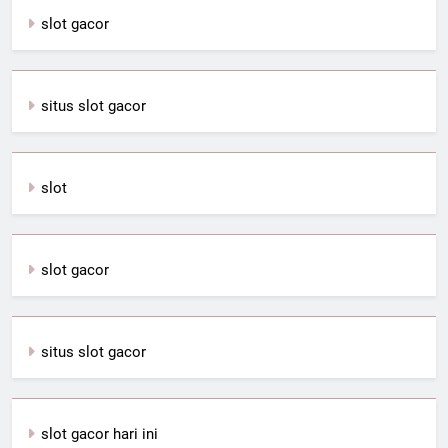
slot gacor
situs slot gacor
slot
slot gacor
situs slot gacor
slot gacor hari ini