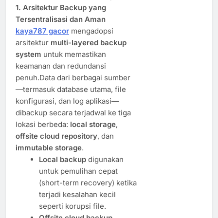
1. Arsitektur Backup yang
Tersentralisasi dan Aman
kaya787 gacor
mengadopsi
arsitektur
multi-layered backup
system
untuk memastikan
keamanan dan redundansi
penuh.Data dari berbagai sumber
—termasuk database utama, file
konfigurasi, dan log aplikasi—
dibackup secara terjadwal ke tiga
lokasi berbeda:
local storage
,
offsite cloud repository
, dan
immutable storage
.
Local backup
digunakan
untuk pemulihan cepat
(short-term recovery) ketika
terjadi kesalahan kecil
seperti korupsi file.
Offsite cloud backup