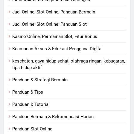
Judi Online, Slot Online, Panduan Bermain
Judi Online, Slot Online, Panduan Slot
Kasino Online, Permainan Slot, Fitur Bonus
Keamanan Akses & Edukasi Pengguna Digital
kesehatan, gaya hidup sehat, olahraga ringan, kebugaran,
tips hidup aktif
Panduan & Strategi Bermain
Panduan & Tips
Panduan & Tutorial
Panduan Bermain & Rekomendasi Harian
Panduan Slot Online