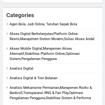
Categories
Agen Bola, Judi Online, Taruhan Sepak Bola
Akses Digital Berkelanjutan,Platform Online
Resmi,Manajemen Sistem Modern,Solusi Akses Andal
Akses Mobile Digital,Manajemen Akses
Alternatif,Stabilitas Platform Online,Optimasi
Sistem,Pengalaman Pengguna
Analisis Digital
Analisis Digital & Tren Bulanan
Analisis Mekanisme Permainan,Manajemen Risiko &
Bankroll,Transparansi RNG & Fair Play,Optimasi
Pengalaman Pengguna,Stabilitas Sistem & Performa