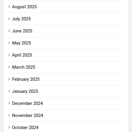
August 2025
July 2025
June 2025
May 2025
April 2025
March 2025
February 2025
January 2025
December 2024
November 2024
October 2024