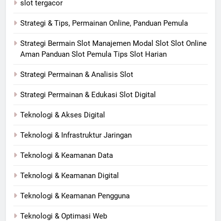
slot tergacor
Strategi & Tips, Permainan Online, Panduan Pemula
Strategi Bermain Slot Manajemen Modal Slot Slot Online
Aman Panduan Slot Pemula Tips Slot Harian
Strategi Permainan & Analisis Slot
Strategi Permainan & Edukasi Slot Digital
Teknologi & Akses Digital
Teknologi & Infrastruktur Jaringan
Teknologi & Keamanan Data
Teknologi & Keamanan Digital
Teknologi & Keamanan Pengguna
Teknologi & Optimasi Web