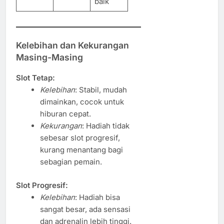
baik
Kelebihan dan Kekurangan
Masing-Masing
Slot Tetap:
Kelebihan
: Stabil, mudah
dimainkan, cocok untuk
hiburan cepat.
Kekurangan
: Hadiah tidak
sebesar slot progresif,
kurang menantang bagi
sebagian pemain.
Slot Progresif:
Kelebihan
: Hadiah bisa
sangat besar, ada sensasi
dan adrenalin lebih tinggi.