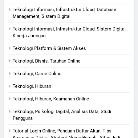
Teknologi Informasi, Infrastruktur Cloud, Database
Management, Sistem Digital
Teknologi Informasi, Infrastruktur Cloud, Sistem Digital,
Kinerja Jaringan
Teknologi Platform & Sistem Akses
Teknologi, Bisnis, Taruhan Online
Teknologi, Game Online
Teknologi, Hiburan
Teknologi, Hiburan, Keamanan Online
Teknologi, Psikologi Digital, Analisis Data, Studi
Pengguna
Tutorial Login Online, Panduan Daftar Akun, Tips
Keamanan Digital, Strategi Akses Pemula, Situs Judi