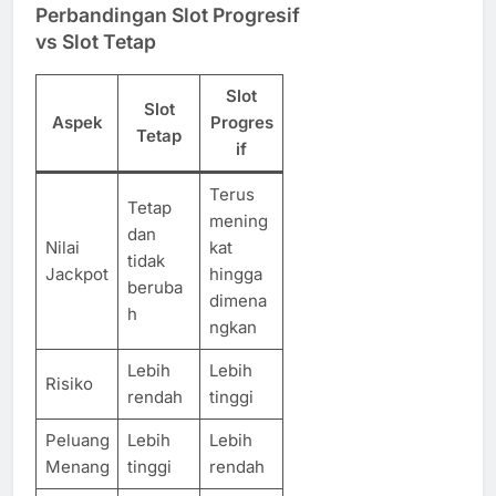
Perbandingan Slot Progresif
vs Slot Tetap
Slot
Slot
Aspek
Progres
Tetap
if
Terus
Tetap
mening
dan
Nilai
kat
tidak
Jackpot
hingga
beruba
dimena
h
ngkan
Lebih
Lebih
Risiko
rendah
tinggi
Peluang
Lebih
Lebih
Menang
tinggi
rendah