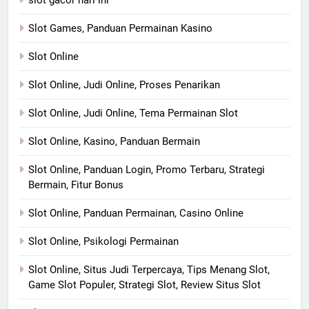
Slot Games, Panduan Permainan Kasino
Slot Online
Slot Online, Judi Online, Proses Penarikan
Slot Online, Judi Online, Tema Permainan Slot
Slot Online, Kasino, Panduan Bermain
Slot Online, Panduan Login, Promo Terbaru, Strategi
Bermain, Fitur Bonus
Slot Online, Panduan Permainan, Casino Online
Slot Online, Psikologi Permainan
Slot Online, Situs Judi Terpercaya, Tips Menang Slot,
Game Slot Populer, Strategi Slot, Review Situs Slot