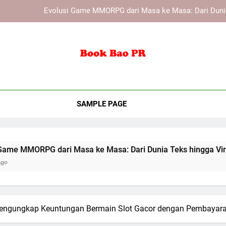
Evolusi Game MMORPG dari Masa ke Masa: Dari Dunia
Login Tiara4D dan Sistem Akse
Teknologi Server Game dan Pentingnya Stabilitas 
k Bao PR
Cara Cek LAE138 Link Alternatif y
Layanan Pemasaran Buku Profesional Di Book Bao PR.
Evolusi Game MMORPG dari Masa ke Masa: Dari Dunia
SAMPLE PAGE
Login Tiara4D dan Sistem Akse
Teknologi Server Game dan Pentingnya Stabilitas 
ri Masa ke Masa: Dari Dunia Teks hingga Virtual Universe M
engungkap Keuntungan Bermain Slot Gacor dengan Pembayara