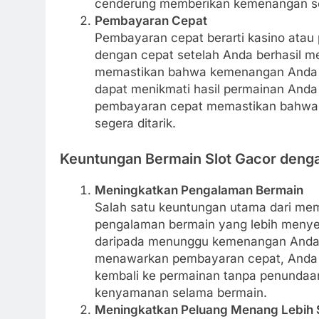
cenderung memberikan kemenangan se
Pembayaran Cepat
Pembayaran cepat berarti kasino ata
dengan cepat setelah Anda berhasil 
memastikan bahwa kemenangan Anda ti
dapat menikmati hasil permainan Anda
pembayaran cepat memastikan bahwa k
segera ditarik.
Keuntungan Bermain Slot Gacor deng
Meningkatkan Pengalaman Bermain
Salah satu keuntungan utama dari mem
pengalaman bermain yang lebih menye
daripada menunggu kemenangan Anda u
menawarkan pembayaran cepat, Anda 
kembali ke permainan tanpa penundaa
kenyamanan selama bermain.
Meningkatkan Peluang Menang Lebih 