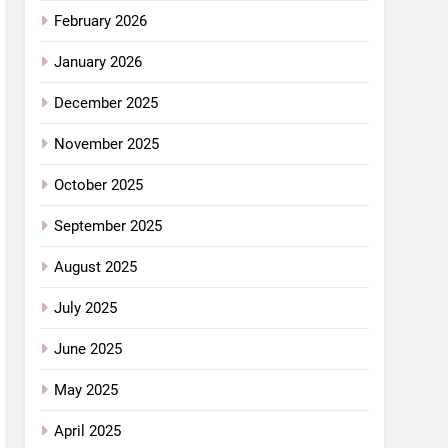
February 2026
January 2026
December 2025
November 2025
October 2025
September 2025
August 2025
July 2025
June 2025
May 2025
April 2025