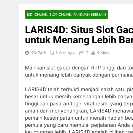
JUDI ONLINE, SLOT ONLINE, PANDUAN BERMAIN
LARIS4D: Situs Slot Gac
untuk Menang Lebih Ba
0
98c74f8
1 Year Ago
9 Mins
Mainkan slot gacor dengan RTP tinggi dan tog
untuk menang lebih banyak dengan permaina
LARIS4D telah terbukti menjadi salah satu pl
besar untuk meraih kemenangan lebih banyak
tinggi dan pasaran togel viral resmi yang t
aman dan menyenangkan, LARIS4D menawarka
pemain kesempatan untuk meraih hadiah bes
pemula yang baru memulai perjalanan Anda 
keuntungan lebih, LARIS4D adalah pilihan ya