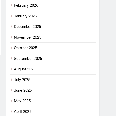
February 2026
January 2026
December 2025
November 2025
October 2025
September 2025
August 2025
July 2025
June 2025
May 2025
April 2025