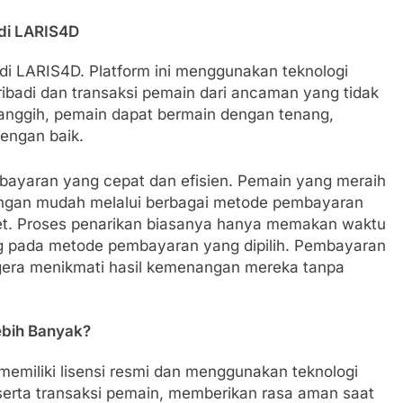
di LARIS4D
di LARIS4D. Platform ini menggunakan teknologi
ribadi dan transaksi pemain dari ancaman yang tidak
anggih, pemain dapat bermain dengan tenang,
engan baik.
bayaran yang cepat dan efisien. Pemain yang meraih
ngan mudah melalui berbagai metode pembayaran
let. Proses penarikan biasanya hanya memakan waktu
ung pada metode pembayaran yang dipilih. Pembayaran
gera menikmati hasil kemenangan mereka tanpa
bih Banyak?
memiliki lisensi resmi dan menggunakan teknologi
i serta transaksi pemain, memberikan rasa aman saat