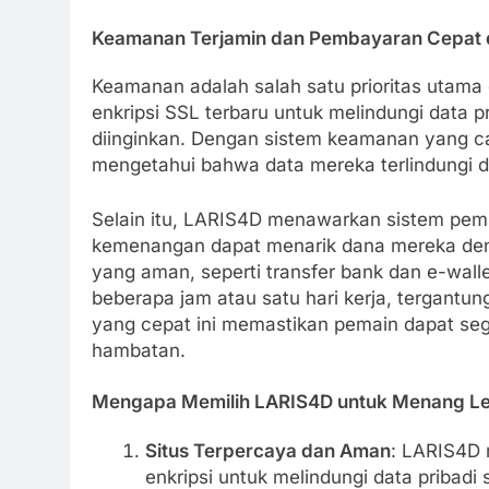
Keamanan Terjamin dan Pembayaran Cepat 
Keamanan adalah salah satu prioritas utama 
enkripsi SSL terbaru untuk melindungi data p
diinginkan. Dengan sistem keamanan yang c
mengetahui bahwa data mereka terlindungi d
Selain itu, LARIS4D menawarkan sistem pem
kemenangan dapat menarik dana mereka de
yang aman, seperti transfer bank dan e-wal
beberapa jam atau satu hari kerja, tergant
yang cepat ini memastikan pemain dapat se
hambatan.
Mengapa Memilih LARIS4D untuk Menang Le
Situs Terpercaya dan Aman
: LARIS4D 
enkripsi untuk melindungi data pribad