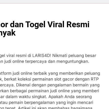
or dan Togel Viral Resmi
nyak
el viral resmi di LARIS4D! Nikmati peluang besar
n judi online terpercaya dan menguntungkan.
atform judi online terbaik yang memberikan peluang
, berkat koleksi permainan slot gacor dengan RTP
erpercaya. Dikenal dengan pengalaman bermain yang
n berbagai permainan judi online yang memberi
ar dalam waktu singkat. Apakah Anda seorang
atau pemain berpengalaman yang ingin mencari
ng tepat. Artikel ini akan membahas bagaimana