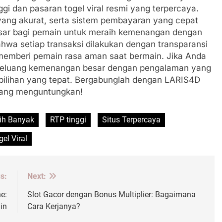
gi dan pasaran togel viral resmi yang terpercaya.
ang akurat, serta sistem pembayaran yang cepat
ar bagi pemain untuk meraih kemenangan dengan
ahwa setiap transaksi dilakukan dengan transparansi
emberi pemain rasa aman saat bermain. Jika Anda
 peluang kemenangan besar dengan pengalaman yang
ilihan yang tepat. Bergabunglah dengan LARIS4D
yang menguntungkan!
ih Banyak
RTP tinggi
Situs Terpercaya
gel Viral
s:
Next:
e:
Slot Gacor dengan Bonus Multiplier: Bagaimana
in
Cara Kerjanya?