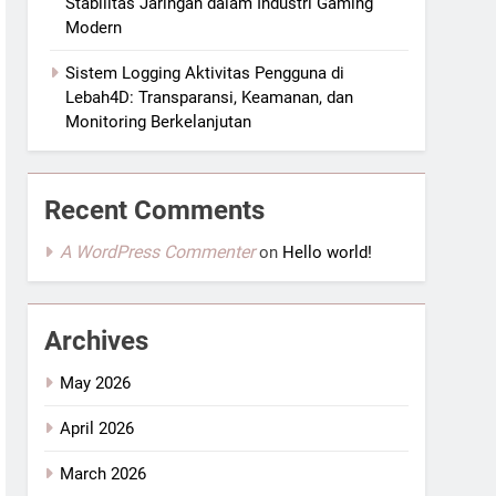
Stabilitas Jaringan dalam Industri Gaming
Modern
Sistem Logging Aktivitas Pengguna di
Lebah4D: Transparansi, Keamanan, dan
Monitoring Berkelanjutan
Recent Comments
A WordPress Commenter
on
Hello world!
Archives
May 2026
April 2026
March 2026