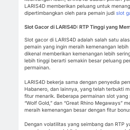
LARIS4D memberikan peluang untuk menang le
dipertimbangkan oleh para pemain judi
slot g
Slot Gacor di LARIS4D: RTP Tinggi yang M
Slot gacor di LARIS4D adalah salah satu alas
pemain yang ingin meraih kemenangan lebih b
dikenal memberikan kemenangan lebih sering,
lebih tinggi berarti semakin besar peluang 
permainan.
LARIS4D bekerja sama dengan penyedia perma
Habanero, dan lainnya, yang telah terbukti
fitur menarik. Beberapa permainan slot yang
“Wolf Gold,” dan “Great Rhino Megaways” me
meraih kemenangan besar dengan fitur bonus se
Dengan volatilitas yang seimbang dan RTP ya