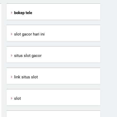
bokep tele
slot gacor hari ini
situs slot gacor
link situs slot
slot