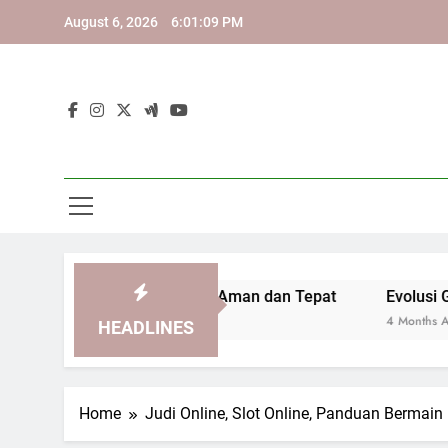
Skip
August 6, 2026
6:01:10 PM
to
content
Boo
Dapatkan 
asih Aktif dengan Aman dan Tepat
Evolusi Game MMORPG 
4 Months Ago
HEADLINES
Home
Judi Online, Slot Online, Panduan Bermain