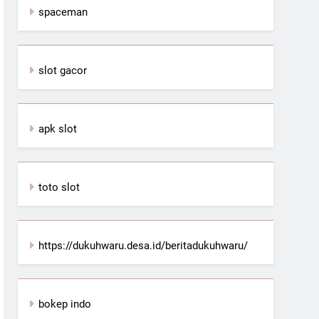
spaceman
slot gacor
apk slot
toto slot
https://dukuhwaru.desa.id/beritadukuhwaru/
bokep indo