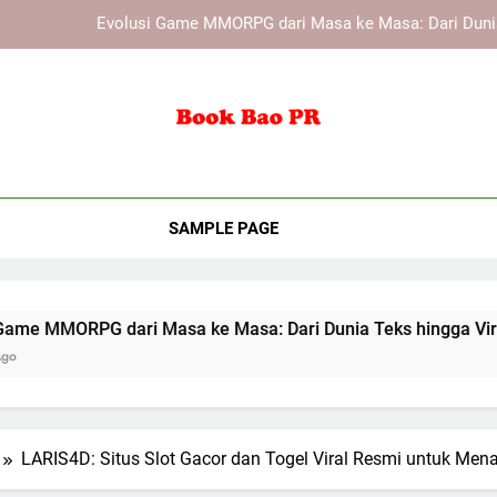
Evolusi Game MMORPG dari Masa ke Masa: Dari Dunia
Login Tiara4D dan Sistem Akse
Teknologi Server Game dan Pentingnya Stabilitas 
k Bao PR
Cara Cek LAE138 Link Alternatif y
Layanan Pemasaran Buku Profesional Di Book Bao PR.
Evolusi Game MMORPG dari Masa ke Masa: Dari Dunia
SAMPLE PAGE
Login Tiara4D dan Sistem Akse
Teknologi Server Game dan Pentingnya Stabilitas 
dari Masa ke Masa: Dari Dunia Teks hingga Virtual Univers
LARIS4D: Situs Slot Gacor dan Togel Viral Resmi untuk Men