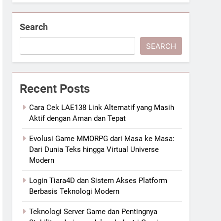
Search
SEARCH
Recent Posts
Cara Cek LAE138 Link Alternatif yang Masih
Aktif dengan Aman dan Tepat
Evolusi Game MMORPG dari Masa ke Masa:
Dari Dunia Teks hingga Virtual Universe
Modern
Login Tiara4D dan Sistem Akses Platform
Berbasis Teknologi Modern
Teknologi Server Game dan Pentingnya