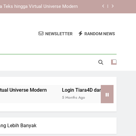
 Teks hingga Virtual Universe Modern
s Platform Berbasis Teknologi Modern
Jaringan dalam Industri Gaming Modern
NEWSLETTER
RANDOM NEWS
ang Masih Aktif dengan Aman dan Tepat
 Teks hingga Virtual Universe Modern
s Platform Berbasis Teknologi Modern
Jaringan dalam Industri Gaming Modern
e Modern
Login Tiara4D dan Sistem Akses Platform Berb
5 Months Ago
ang Lebih Banyak