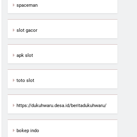
spaceman
slot gacor
apk slot
toto slot
https://dukuhwaru.desa.id/beritadukuhwaru/
bokep indo