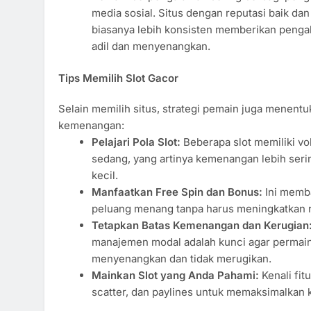
media sosial. Situs dengan reputasi baik dan 
biasanya lebih konsisten memberikan peng
adil dan menyenangkan.
Tips Memilih Slot Gacor
Selain memilih situs, strategi pemain juga menentu
kemenangan:
Pelajari Pola Slot:
Beberapa slot memiliki vol
sedang, yang artinya kemenangan lebih ser
kecil.
Manfaatkan Free Spin dan Bonus:
Ini memb
peluang menang tanpa harus meningkatkan ri
Tetapkan Batas Kemenangan dan Kerugian
manajemen modal adalah kunci agar permain
menyenangkan dan tidak merugikan.
Mainkan Slot yang Anda Pahami:
Kenali fit
scatter, dan paylines untuk memaksimalkan