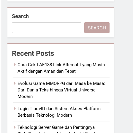
Search
SEARCH
Recent Posts
Cara Cek LAE138 Link Alternatif yang Masih
Aktif dengan Aman dan Tepat
Evolusi Game MMORPG dari Masa ke Masa:
Dari Dunia Teks hingga Virtual Universe
Modern
Login Tiara4D dan Sistem Akses Platform
Berbasis Teknologi Modern
Teknologi Server Game dan Pentingnya