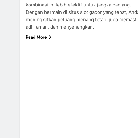
kombinasi ini lebih efektif untuk jangka panjang.
Dengan bermain di situs slot gacor yang tepat, And
meningkatkan peluang menang tetapi juga memasti
adil, aman, dan menyenangkan.
Read More