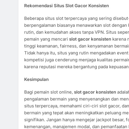
Rekomendasi Situs Slot Gacor Konsisten
Beberapa situs slot terpercaya yang sering disebu
berpengalaman biasanya menawarkan slot dengan R
rutin, dan kemudahan akses tanpa VPN. Situs sepert
pemain yang mencari
slot gacor konsisten
karena 
tinggi keamanan, fairness, dan kenyamanan bermai
Tidak hanya itu, situs yang rutin mengadakan event
kompetisi juga cenderung menjaga kualitas permaina
karena reputasi mereka bergantung pada kepuasan
Kesimpulan
Bagi pemain slot online,
slot gacor konsisten
adala
pengalaman bermain yang menyenangkan dan men
situs terpercaya, memahami ciri-ciri slot gacor, d
bermain yang tepat akan meningkatkan peluang m
signifikan. Jangan hanya mengejar jackpot besar, f
kemenangan, manajemen modal, dan pemanfaatan 