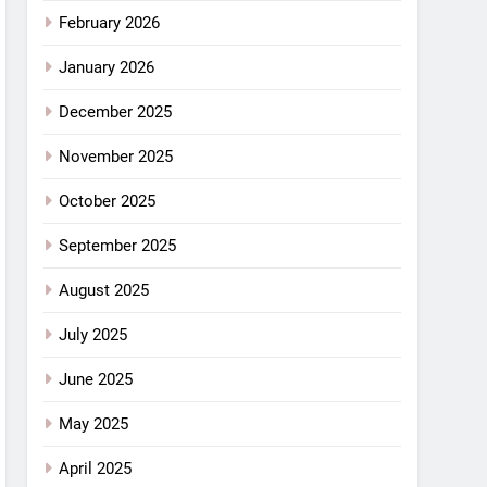
February 2026
January 2026
December 2025
November 2025
October 2025
September 2025
August 2025
July 2025
June 2025
May 2025
April 2025