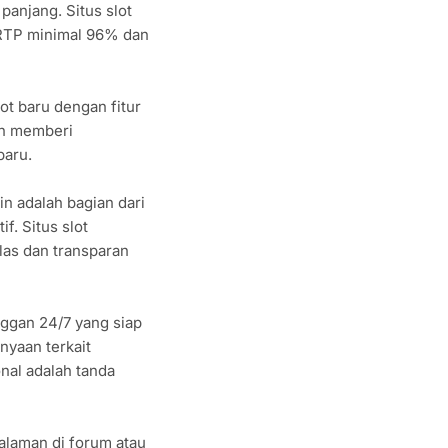
anjang. Situs slot
RTP minimal 96% dan
ot baru dengan fitur
an memberi
aru.
in adalah bagian dari
f. Situs slot
las dan transparan
ggan 24/7 yang siap
nyaan terkait
nal adalah tanda
laman di forum atau