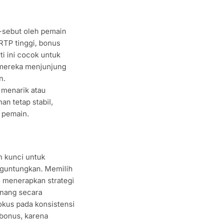
t-sebut oleh pemain
TP tinggi, bonus
i ini cocok untuk
mereka menjunjung
n.
 menarik atau
n tetap stabil,
 pemain.
h kunci untuk
guntungkan. Memilih
an menerapkan strategi
enang secara
okus pada konsistensi
bonus, karena