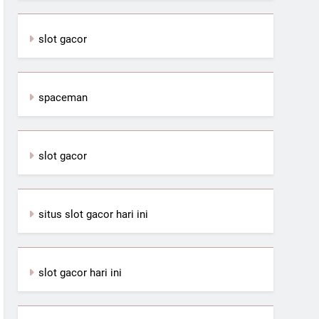
slot gacor
spaceman
slot gacor
situs slot gacor hari ini
slot gacor hari ini