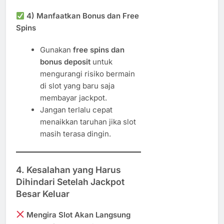
4) Manfaatkan Bonus dan Free
Spins
Gunakan
free spins dan
bonus deposit
untuk
mengurangi risiko bermain
di slot yang baru saja
membayar jackpot.
Jangan terlalu cepat
menaikkan taruhan jika slot
masih terasa dingin.
4. Kesalahan yang Harus
Dihindari Setelah Jackpot
Besar Keluar
Mengira Slot Akan Langsung