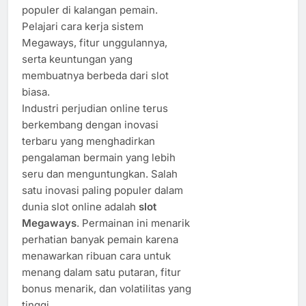
populer di kalangan pemain.
Pelajari cara kerja sistem
Megaways, fitur unggulannya,
serta keuntungan yang
membuatnya berbeda dari slot
biasa.
Industri perjudian online terus
berkembang dengan inovasi
terbaru yang menghadirkan
pengalaman bermain yang lebih
seru dan menguntungkan. Salah
satu inovasi paling populer dalam
dunia slot online adalah
slot
Megaways
. Permainan ini menarik
perhatian banyak pemain karena
menawarkan ribuan cara untuk
menang dalam satu putaran, fitur
bonus menarik, dan volatilitas yang
tinggi.