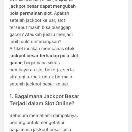
jackpot besar dapat mengubah
pola permainan slot
. Apakah
setelah jackpot keluar, slot
tersebut masih bisa dianggap
gacor? Ataukah justru menjadi
lebih sulit dimenangkan?
Artikel ini akan membahas
efek
jackpot besar terhadap pola slot
gacor
, bagaimana siklus
pembayaran slot bekerja, serta
strategi terbaik untuk bermain
setelah jackpot besar keluar.
1. Bagaimana Jackpot Besar
Terjadi dalam Slot Online?
Sebelum memahami dampaknya,
penting untuk mengetahui
bagaimana jackpot besar bisa