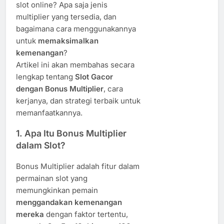
slot online? Apa saja jenis
multiplier yang tersedia, dan
bagaimana cara menggunakannya
untuk
memaksimalkan
kemenangan
?
Artikel ini akan membahas secara
lengkap tentang
Slot Gacor
dengan Bonus Multiplier
, cara
kerjanya, dan strategi terbaik untuk
memanfaatkannya.
1. Apa Itu Bonus Multiplier
dalam Slot?
Bonus Multiplier adalah fitur dalam
permainan slot yang
memungkinkan pemain
menggandakan kemenangan
mereka
dengan faktor tertentu,