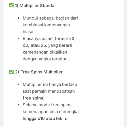
1) Multiplier Standar
Muncul sebagai bagian dari
kombinasi kemenangan
biasa.
Biasanya dalam format
x2,
x3, atau x5
, yang berarti
kemenangan dikalikan
dengan angka tersebut.
2) Free Spins Multiplier
Multiplier ini hanya berlaku
saat pemain mendapatkan
free spins
.
Selama mode free spins,
kemenangan bisa meningkat
hingga x10 atau lebih
.