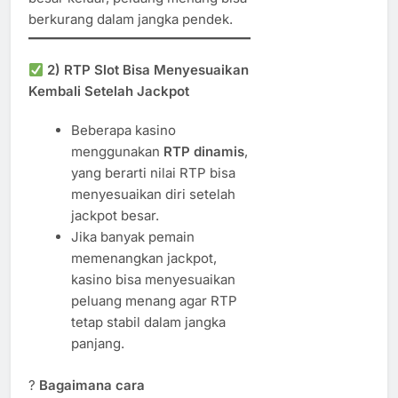
berkurang dalam jangka pendek.
2) RTP Slot Bisa Menyesuaikan
Kembali Setelah Jackpot
Beberapa kasino
menggunakan
RTP dinamis
,
yang berarti nilai RTP bisa
menyesuaikan diri setelah
jackpot besar.
Jika banyak pemain
memenangkan jackpot,
kasino bisa menyesuaikan
peluang menang agar RTP
tetap stabil dalam jangka
panjang.
?
Bagaimana cara