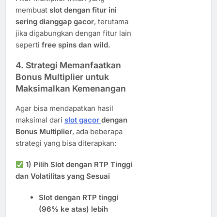
membuat
slot dengan fitur ini
sering dianggap gacor
, terutama
jika digabungkan dengan fitur lain
seperti
free spins dan wild.
4. Strategi Memanfaatkan
Bonus Multiplier untuk
Maksimalkan Kemenangan
Agar bisa mendapatkan hasil
maksimal dari
slot gacor
dengan
Bonus Multiplier
, ada beberapa
strategi yang bisa diterapkan:
1) Pilih Slot dengan RTP Tinggi
dan Volatilitas yang Sesuai
Slot dengan RTP tinggi
(96% ke atas) lebih