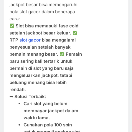
jackpot besar bisa memengaruhi
pola slot gacor dalam beberapa
cara:
Slot bisa memasuki fase cold
setelah jackpot besar keluar.
RTP
slot gacor
bisa mengalami
penyesuaian setelah banyak
pemain menang besar.
Pemain
baru sering kali tertarik untuk
bermain di slot yang baru saja
mengeluarkan jackpot, tetapi
peluang menang bisa lebih
rendah.
➡
Solusi Terbaik:
Cari slot yang belum
membayar jackpot dalam
waktu lama.
Gunakan pola 100 spin
untuk menguji apakah slot