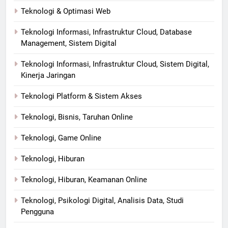
Teknologi & Optimasi Web
Teknologi Informasi, Infrastruktur Cloud, Database
Management, Sistem Digital
Teknologi Informasi, Infrastruktur Cloud, Sistem Digital,
Kinerja Jaringan
Teknologi Platform & Sistem Akses
Teknologi, Bisnis, Taruhan Online
Teknologi, Game Online
Teknologi, Hiburan
Teknologi, Hiburan, Keamanan Online
Teknologi, Psikologi Digital, Analisis Data, Studi
Pengguna