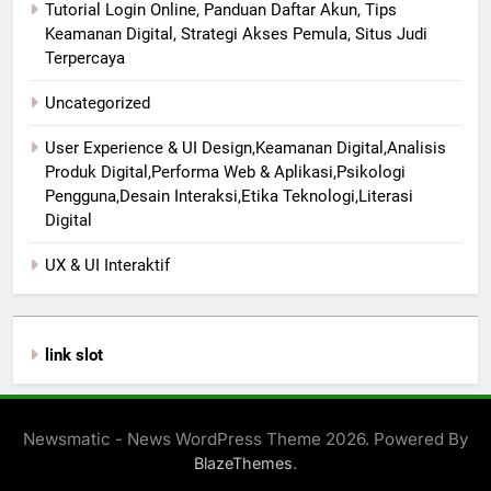
Tutorial Login Online, Panduan Daftar Akun, Tips
Keamanan Digital, Strategi Akses Pemula, Situs Judi
Terpercaya
Uncategorized
User Experience & UI Design,Keamanan Digital,Analisis
Produk Digital,Performa Web & Aplikasi,Psikologi
Pengguna,Desain Interaksi,Etika Teknologi,Literasi
Digital
UX & UI Interaktif
link slot
Newsmatic - News WordPress Theme 2026. Powered By
.
BlazeThemes