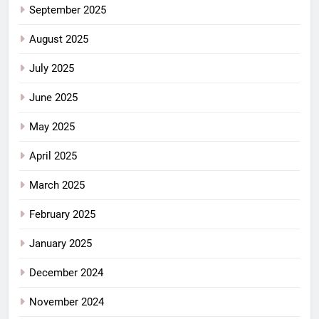
September 2025
August 2025
July 2025
June 2025
May 2025
April 2025
March 2025
February 2025
January 2025
December 2024
November 2024