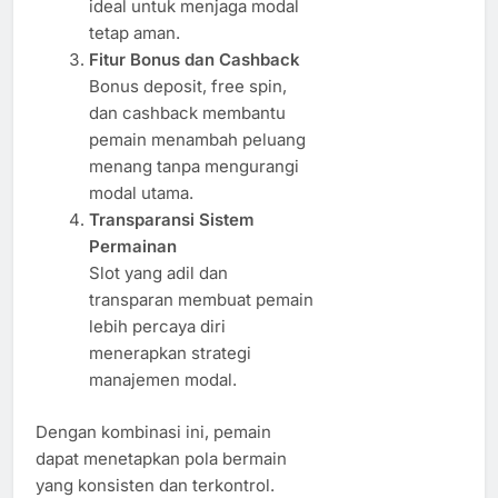
ideal untuk menjaga modal
tetap aman.
Fitur Bonus dan Cashback
Bonus deposit, free spin,
dan cashback membantu
pemain menambah peluang
menang tanpa mengurangi
modal utama.
Transparansi Sistem
Permainan
Slot yang adil dan
transparan membuat pemain
lebih percaya diri
menerapkan strategi
manajemen modal.
Dengan kombinasi ini, pemain
dapat menetapkan pola bermain
yang konsisten dan terkontrol.