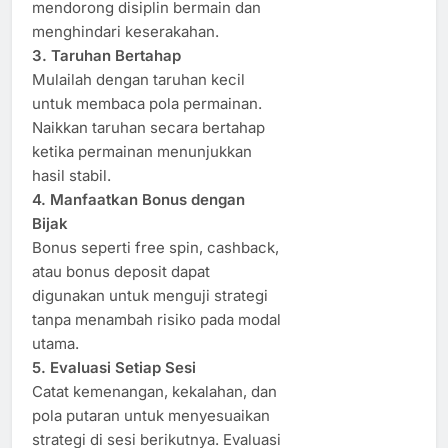
mendorong disiplin bermain dan
menghindari keserakahan.
3. Taruhan Bertahap
Mulailah dengan taruhan kecil
untuk membaca pola permainan.
Naikkan taruhan secara bertahap
ketika permainan menunjukkan
hasil stabil.
4. Manfaatkan Bonus dengan
Bijak
Bonus seperti free spin, cashback,
atau bonus deposit dapat
digunakan untuk menguji strategi
tanpa menambah risiko pada modal
utama.
5. Evaluasi Setiap Sesi
Catat kemenangan, kekalahan, dan
pola putaran untuk menyesuaikan
strategi di sesi berikutnya. Evaluasi