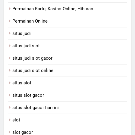
Permainan Kartu, Kasino Online, Hiburan
Permainan Online
situs judi
situs judi slot
situs judi slot gacor
situs judi slot online
situs slot
situs slot gacor
situs slot gacor hari ini
slot
slot gacor