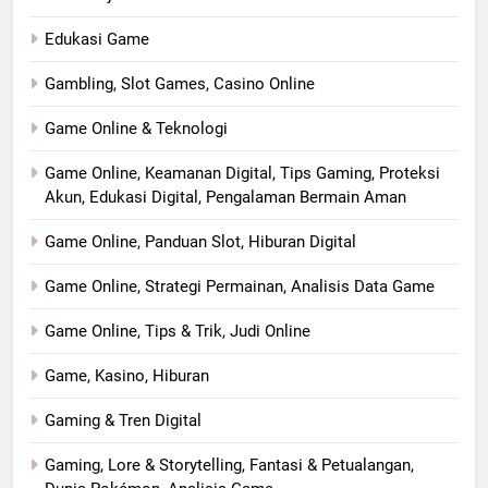
Edukasi Game
Gambling, Slot Games, Casino Online
Game Online & Teknologi
Game Online, Keamanan Digital, Tips Gaming, Proteksi
Akun, Edukasi Digital, Pengalaman Bermain Aman
Game Online, Panduan Slot, Hiburan Digital
Game Online, Strategi Permainan, Analisis Data Game
Game Online, Tips & Trik, Judi Online
Game, Kasino, Hiburan
Gaming & Tren Digital
Gaming, Lore & Storytelling, Fantasi & Petualangan,