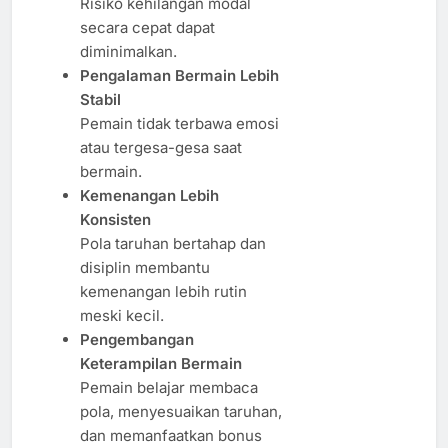
Risiko kehilangan modal
secara cepat dapat
diminimalkan.
Pengalaman Bermain Lebih
Stabil
Pemain tidak terbawa emosi
atau tergesa-gesa saat
bermain.
Kemenangan Lebih
Konsisten
Pola taruhan bertahap dan
disiplin membantu
kemenangan lebih rutin
meski kecil.
Pengembangan
Keterampilan Bermain
Pemain belajar membaca
pola, menyesuaikan taruhan,
dan memanfaatkan bonus