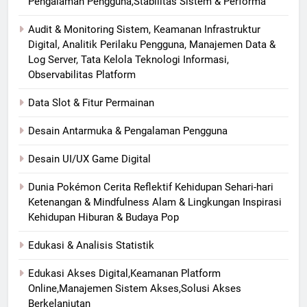
Pengalaman Pengguna,Stabilitas Sistem & Performa
Audit & Monitoring Sistem, Keamanan Infrastruktur
Digital, Analitik Perilaku Pengguna, Manajemen Data &
Log Server, Tata Kelola Teknologi Informasi,
Observabilitas Platform
Data Slot & Fitur Permainan
Desain Antarmuka & Pengalaman Pengguna
Desain UI/UX Game Digital
Dunia Pokémon Cerita Reflektif Kehidupan Sehari-hari
Ketenangan & Mindfulness Alam & Lingkungan Inspirasi
Kehidupan Hiburan & Budaya Pop
Edukasi & Analisis Statistik
Edukasi Akses Digital,Keamanan Platform
Online,Manajemen Sistem Akses,Solusi Akses
Berkelanjutan