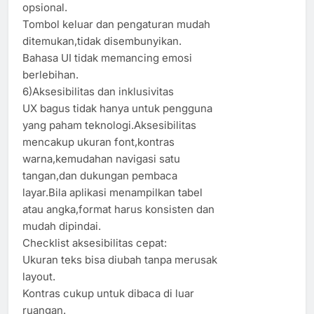
opsional.
Tombol keluar dan pengaturan mudah
ditemukan,tidak disembunyikan.
Bahasa UI tidak memancing emosi
berlebihan.
6)Aksesibilitas dan inklusivitas
UX bagus tidak hanya untuk pengguna
yang paham teknologi.Aksesibilitas
mencakup ukuran font,kontras
warna,kemudahan navigasi satu
tangan,dan dukungan pembaca
layar.Bila aplikasi menampilkan tabel
atau angka,format harus konsisten dan
mudah dipindai.
Checklist aksesibilitas cepat:
Ukuran teks bisa diubah tanpa merusak
layout.
Kontras cukup untuk dibaca di luar
ruangan.