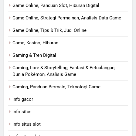
Game Online, Panduan Slot, Hiburan Digital
Game Online, Strategi Permainan, Analisis Data Game
Game Online, Tips & Trik, Judi Online
Game, Kasino, Hiburan
Gaming & Tren Digital
Gaming, Lore & Storytelling, Fantasi & Petualangan,
Dunia Pokémon, Analisis Game
Gaming, Panduan Bermain, Teknologi Game
info gacor
info situs
info situs slot