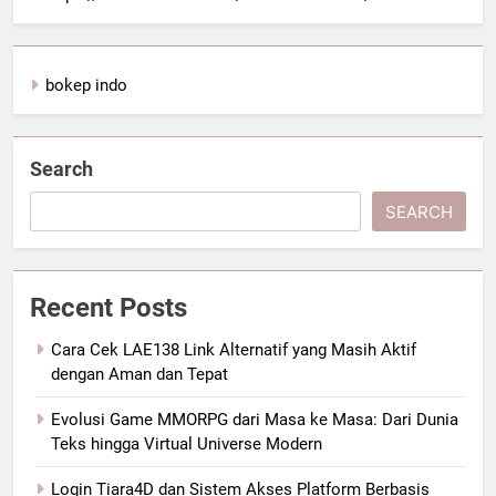
bokep indo
Search
SEARCH
Recent Posts
Cara Cek LAE138 Link Alternatif yang Masih Aktif
dengan Aman dan Tepat
Evolusi Game MMORPG dari Masa ke Masa: Dari Dunia
Teks hingga Virtual Universe Modern
Login Tiara4D dan Sistem Akses Platform Berbasis