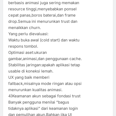
berbasis animasi juga sering memakan
resource tinggi,menyebabkan ponsel
cepat panas,boros baterai,dan frame
drop.Semua ini menurunkan trust dan
menaikkan churn.
Yang perlu dievaluasi:
Waktu buka awal (cold start) dan waktu
respons tombol.
Optimasi aset:ukuran
gambar,animasi,dan penggunaan cache.
Stabilitas jaringan:apakah aplikasi tetap
usable di koneksi lemah.
UX yang baik memberi
fallback,misalnya mode ringan atau opsi
menurunkan kualitas animasi.
4)Keamanan akun sebagai fondasi trust
Banyak pengguna menilai “bagus
tidaknya aplikasi” dari keamanan login
dan pemulihan akun.Bahkan jika UI