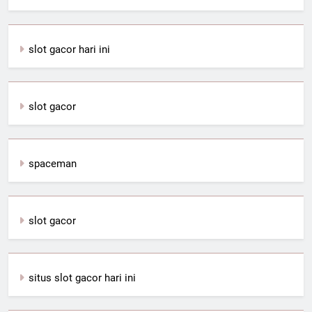
slot gacor hari ini
slot gacor
spaceman
slot gacor
situs slot gacor hari ini