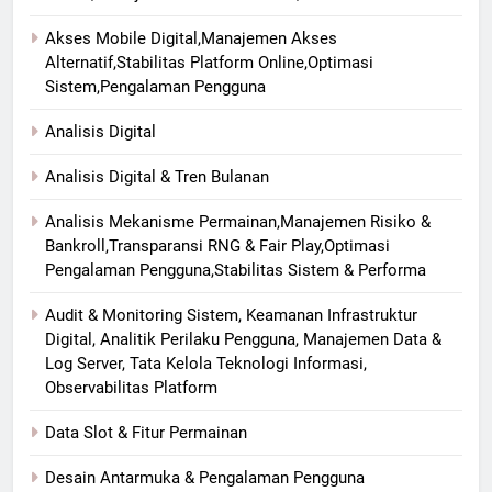
Akses Mobile Digital,Manajemen Akses
Alternatif,Stabilitas Platform Online,Optimasi
Sistem,Pengalaman Pengguna
Analisis Digital
Analisis Digital & Tren Bulanan
Analisis Mekanisme Permainan,Manajemen Risiko &
Bankroll,Transparansi RNG & Fair Play,Optimasi
Pengalaman Pengguna,Stabilitas Sistem & Performa
Audit & Monitoring Sistem, Keamanan Infrastruktur
Digital, Analitik Perilaku Pengguna, Manajemen Data &
Log Server, Tata Kelola Teknologi Informasi,
Observabilitas Platform
Data Slot & Fitur Permainan
Desain Antarmuka & Pengalaman Pengguna