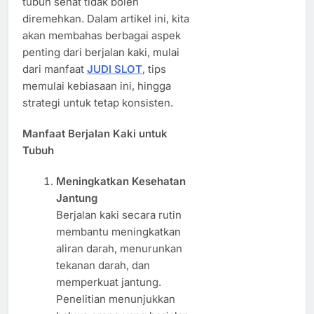
tubuh sehat tidak boleh
diremehkan. Dalam artikel ini, kita
akan membahas berbagai aspek
penting dari berjalan kaki, mulai
dari manfaat
JUDI SLOT
, tips
memulai kebiasaan ini, hingga
strategi untuk tetap konsisten.
Manfaat Berjalan Kaki untuk
Tubuh
Meningkatkan Kesehatan
Jantung
Berjalan kaki secara rutin
membantu meningkatkan
aliran darah, menurunkan
tekanan darah, dan
memperkuat jantung.
Penelitian menunjukkan