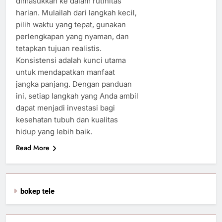
dimasukkan ke dalam rutinitas
harian. Mulailah dari langkah kecil,
pilih waktu yang tepat, gunakan
perlengkapan yang nyaman, dan
tetapkan tujuan realistis.
Konsistensi adalah kunci utama
untuk mendapatkan manfaat
jangka panjang. Dengan panduan
ini, setiap langkah yang Anda ambil
dapat menjadi investasi bagi
kesehatan tubuh dan kualitas
hidup yang lebih baik.
Read More
bokep tele