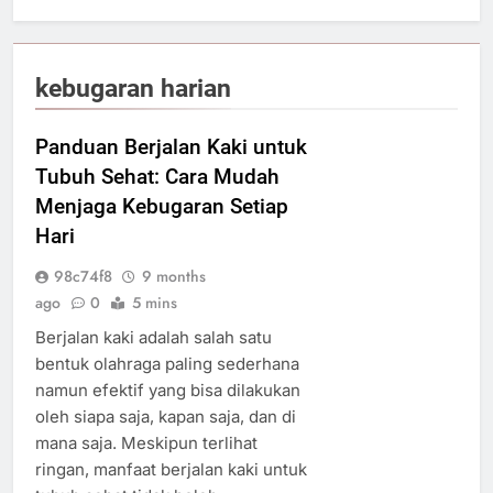
kebugaran harian
Panduan Berjalan Kaki untuk
Tubuh Sehat: Cara Mudah
Menjaga Kebugaran Setiap
Hari
98c74f8
9 months
ago
0
5 mins
Berjalan kaki adalah salah satu
bentuk olahraga paling sederhana
namun efektif yang bisa dilakukan
oleh siapa saja, kapan saja, dan di
mana saja. Meskipun terlihat
ringan, manfaat berjalan kaki untuk