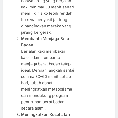
bahwa orang yang berjalan
kaki minimal 30 menit sehari
memiliki risiko lebih rendah
terkena penyakit jantung
dibandingkan mereka yang
jarang bergerak.
Membantu Menjaga Berat
Badan
Berjalan kaki membakar
kalori dan membantu
menjaga berat badan tetap
ideal. Dengan langkah santai
selama 30–60 menit setiap
hari, tubuh dapat
meningkatkan metabolisme
dan mendukung program
penurunan berat badan
secara alami.
Meningkatkan Kesehatan