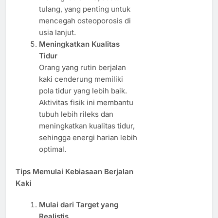
tulang, yang penting untuk
mencegah osteoporosis di
usia lanjut.
Meningkatkan Kualitas
Tidur
Orang yang rutin berjalan
kaki cenderung memiliki
pola tidur yang lebih baik.
Aktivitas fisik ini membantu
tubuh lebih rileks dan
meningkatkan kualitas tidur,
sehingga energi harian lebih
optimal.
Tips Memulai Kebiasaan Berjalan
Kaki
Mulai dari Target yang
Realistis