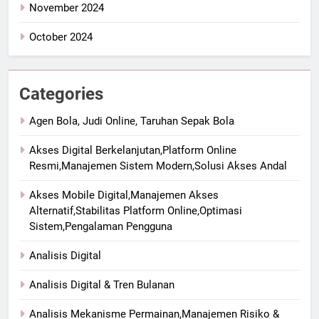
November 2024
October 2024
Categories
Agen Bola, Judi Online, Taruhan Sepak Bola
Akses Digital Berkelanjutan,Platform Online
Resmi,Manajemen Sistem Modern,Solusi Akses Andal
Akses Mobile Digital,Manajemen Akses
Alternatif,Stabilitas Platform Online,Optimasi
Sistem,Pengalaman Pengguna
Analisis Digital
Analisis Digital & Tren Bulanan
Analisis Mekanisme Permainan,Manajemen Risiko &