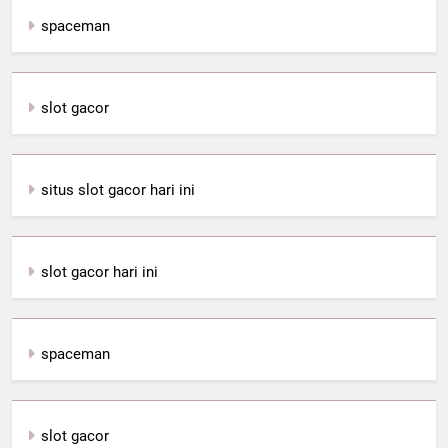
spaceman
slot gacor
situs slot gacor hari ini
slot gacor hari ini
spaceman
slot gacor