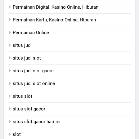
Permainan Digital, Kasino Online, Hiburan
Permainan Kartu, Kasino Online, Hiburan
Permainan Online
situs judi
situs judi slot
situs judi slot gacor
situs judi slot online
situs slot
situs slot gacor
situs slot gacor hari ini
slot