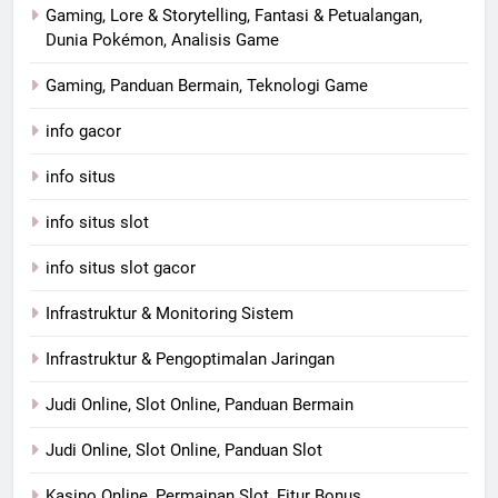
Gaming, Lore & Storytelling, Fantasi & Petualangan,
Dunia Pokémon, Analisis Game
Gaming, Panduan Bermain, Teknologi Game
info gacor
info situs
info situs slot
info situs slot gacor
Infrastruktur & Monitoring Sistem
Infrastruktur & Pengoptimalan Jaringan
Judi Online, Slot Online, Panduan Bermain
Judi Online, Slot Online, Panduan Slot
Kasino Online, Permainan Slot, Fitur Bonus