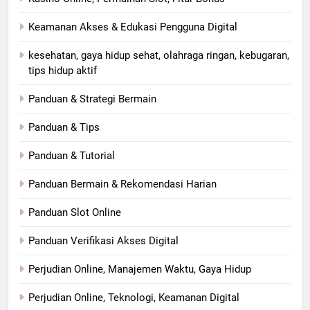
Keamanan Akses & Edukasi Pengguna Digital
kesehatan, gaya hidup sehat, olahraga ringan, kebugaran,
tips hidup aktif
Panduan & Strategi Bermain
Panduan & Tips
Panduan & Tutorial
Panduan Bermain & Rekomendasi Harian
Panduan Slot Online
Panduan Verifikasi Akses Digital
Perjudian Online, Manajemen Waktu, Gaya Hidup
Perjudian Online, Teknologi, Keamanan Digital