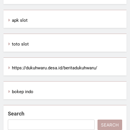
apk slot
toto slot
https://dukuhwaru.desa.id/beritadukuhwaru/
bokep indo
Search
SEARCH