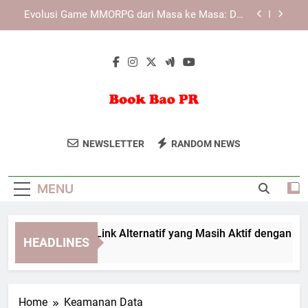
Skip
Login Tiara4D dan Sistem Akses Platform
to
Berbasis Teknologi Modern
content
Teknologi Server Game dan Pentingnya Stabilitas
Jaringan dalam Industri Gaming Modern
Cara Cek LAE138 Link Alternatif yang Masih Aktif
dengan Aman dan Tepat
Evolusi Game MMORPG dari Masa ke Masa: Dari
Dunia Teks hingga Virtual Universe Modern
Book Bao PR
Dapatkan Layanan Pemasaran Buku
Login Tiara4D dan Sistem Akses Platform
NEWSLETTER
RANDOM NEWS
Berbasis Teknologi Modern
Profesional Di Book Bao PR.
Teknologi Server Game dan Pentingnya Stabilitas
Jaringan dalam Industri Gaming Modern
MENU
ra Cek LAE138 Link Alternatif yang Masih Aktif dengan Aman 
HEADLINES
onths Ago
Home
Keamanan Data