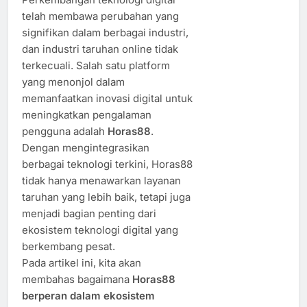
telah membawa perubahan yang
signifikan dalam berbagai industri,
dan industri taruhan online tidak
terkecuali. Salah satu platform
yang menonjol dalam
memanfaatkan inovasi digital untuk
meningkatkan pengalaman
pengguna adalah
Horas88
.
Dengan mengintegrasikan
berbagai teknologi terkini, Horas88
tidak hanya menawarkan layanan
taruhan yang lebih baik, tetapi juga
menjadi bagian penting dari
ekosistem teknologi digital yang
berkembang pesat.
Pada artikel ini, kita akan
membahas bagaimana
Horas88
berperan dalam ekosistem