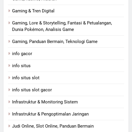
Gaming & Tren Digital
Gaming, Lore & Storytelling, Fantasi & Petualangan,
Dunia Pokémon, Analisis Game
Gaming, Panduan Bermain, Teknologi Game
info gacor
info situs
info situs slot
info situs slot gacor
Infrastruktur & Monitoring Sistem
Infrastruktur & Pengoptimalan Jaringan
Judi Online, Slot Online, Panduan Bermain