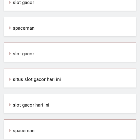
slot gacor
spaceman
slot gacor
situs slot gacor hari ini
slot gacor hari ini
spaceman