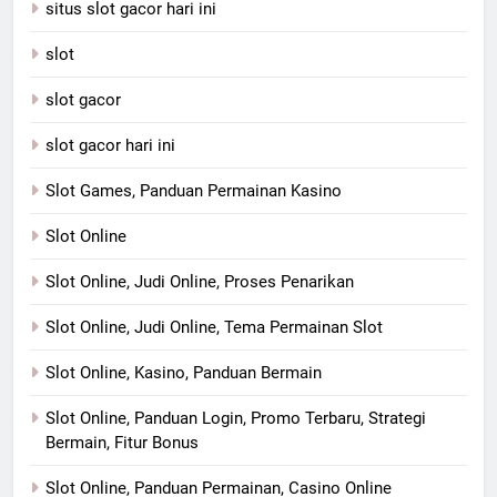
situs slot gacor hari ini
slot
slot gacor
slot gacor hari ini
Slot Games, Panduan Permainan Kasino
Slot Online
Slot Online, Judi Online, Proses Penarikan
Slot Online, Judi Online, Tema Permainan Slot
Slot Online, Kasino, Panduan Bermain
Slot Online, Panduan Login, Promo Terbaru, Strategi
Bermain, Fitur Bonus
Slot Online, Panduan Permainan, Casino Online