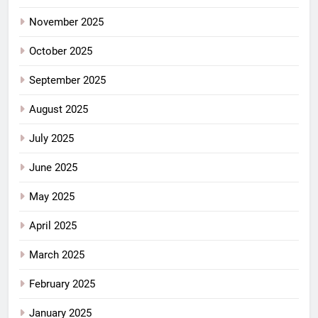
November 2025
October 2025
September 2025
August 2025
July 2025
June 2025
May 2025
April 2025
March 2025
February 2025
January 2025