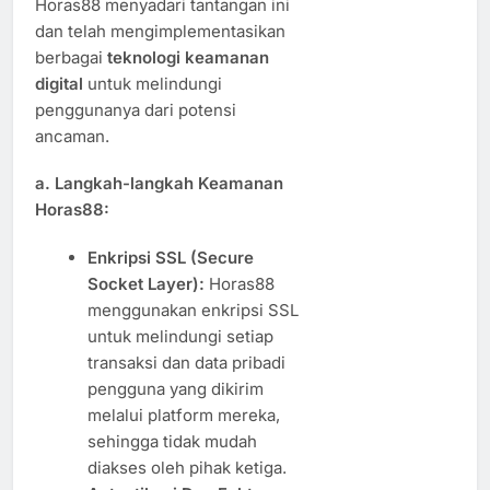
Horas88 menyadari tantangan ini
dan telah mengimplementasikan
berbagai
teknologi keamanan
digital
untuk melindungi
penggunanya dari potensi
ancaman.
a.
Langkah-langkah Keamanan
Horas88:
Enkripsi SSL (Secure
Socket Layer):
Horas88
menggunakan enkripsi SSL
untuk melindungi setiap
transaksi dan data pribadi
pengguna yang dikirim
melalui platform mereka,
sehingga tidak mudah
diakses oleh pihak ketiga.