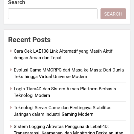
Search
SEARCH
Recent Posts
Cara Cek LAE138 Link Alternatif yang Masih Aktif
dengan Aman dan Tepat
Evolusi Game MMORPG dari Masa ke Masa: Dari Dunia
Teks hingga Virtual Universe Modern
Login Tiara4D dan Sistem Akses Platform Berbasis
Teknologi Modern
Teknologi Server Game dan Pentingnya Stabilitas
Jaringan dalam Industri Gaming Modern
Sistem Logging Aktivitas Pengguna di Lebah4D:
Transparansi, Keamanan, dan Monitoring Berkelanjutan