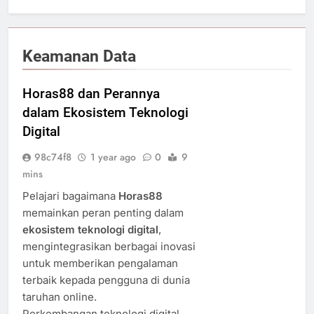
Keamanan Data
Horas88 dan Perannya
dalam Ekosistem Teknologi
Digital
98c74f8
1 year ago
0
9
mins
Pelajari bagaimana
Horas88
memainkan peran penting dalam
ekosistem teknologi digital
,
mengintegrasikan berbagai inovasi
untuk memberikan pengalaman
terbaik kepada pengguna di dunia
taruhan online.
Perkembangan teknologi digital