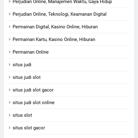
Perjudian Online, Manajemen Waktu, Gaya Hidup
Perjudian Online, Teknologi, Keamanan Digital
Permainan Digital, Kasino Online, Hiburan
Permainan Kartu, Kasino Online, Hiburan
Permainan Online
situs judi
situs judi slot
situs judi slot gacor
situs judi slot online
situs slot
situs slot gacor