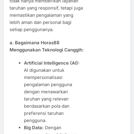
tidak hanya memberikan layanan
taruhan yang responsif, tetapi juga
memastikan pengalaman yang
lebih aman dan personal bagi
setiap penggunanya.
a.
Bagaimana Horas88
Menggunakan Teknologi Canggih:
Artificial Intelligence (AI):
AI digunakan untuk
mempersonalisasi
pengalaman pengguna
dengan menawarkan
taruhan yang relevan
berdasarkan pola dan
preferensi taruhan
pengguna.
Big Data:
Dengan