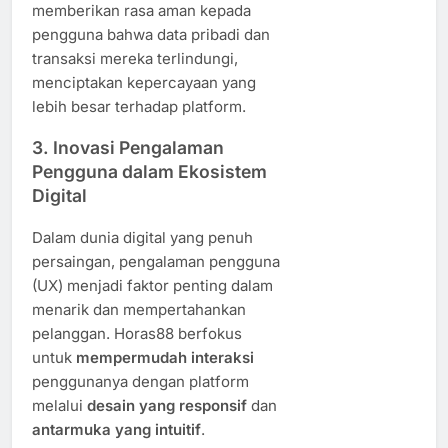
memberikan rasa aman kepada
pengguna bahwa data pribadi dan
transaksi mereka terlindungi,
menciptakan kepercayaan yang
lebih besar terhadap platform.
3. Inovasi Pengalaman
Pengguna dalam Ekosistem
Digital
Dalam dunia digital yang penuh
persaingan, pengalaman pengguna
(UX) menjadi faktor penting dalam
menarik dan mempertahankan
pelanggan. Horas88 berfokus
untuk
mempermudah interaksi
penggunanya dengan platform
melalui
desain yang responsif
dan
antarmuka yang intuitif
.