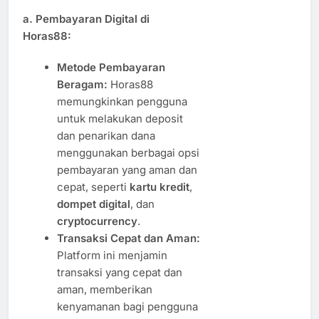
a.
Pembayaran Digital di
Horas88:
Metode Pembayaran
Beragam:
Horas88
memungkinkan pengguna
untuk melakukan deposit
dan penarikan dana
menggunakan berbagai opsi
pembayaran yang aman dan
cepat, seperti
kartu kredit
,
dompet digital
, dan
cryptocurrency
.
Transaksi Cepat dan Aman:
Platform ini menjamin
transaksi yang cepat dan
aman, memberikan
kenyamanan bagi pengguna