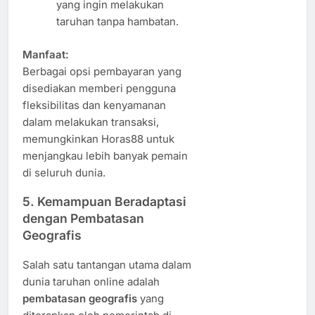
yang ingin melakukan
taruhan tanpa hambatan.
Manfaat:
Berbagai opsi pembayaran yang
disediakan memberi pengguna
fleksibilitas dan kenyamanan
dalam melakukan transaksi,
memungkinkan Horas88 untuk
menjangkau lebih banyak pemain
di seluruh dunia.
5. Kemampuan Beradaptasi
dengan Pembatasan
Geografis
Salah satu tantangan utama dalam
dunia taruhan online adalah
pembatasan geografis
yang