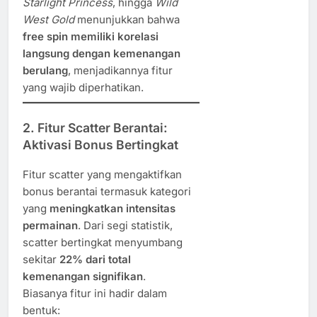
Starlight Princess
, hingga
Wild
West Gold
menunjukkan bahwa
free spin memiliki korelasi
langsung dengan kemenangan
berulang
, menjadikannya fitur
yang wajib diperhatikan.
2. Fitur Scatter Berantai:
Aktivasi Bonus Bertingkat
Fitur scatter yang mengaktifkan
bonus berantai termasuk kategori
yang
meningkatkan intensitas
permainan
. Dari segi statistik,
scatter bertingkat menyumbang
sekitar
22% dari total
kemenangan signifikan
.
Biasanya fitur ini hadir dalam
bentuk: