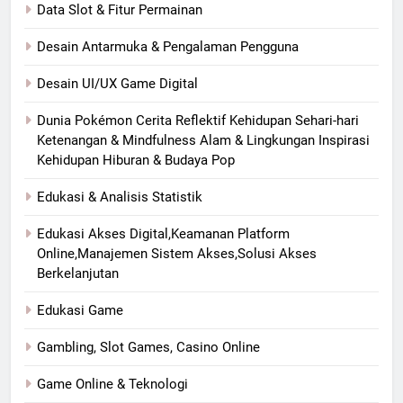
Data Slot & Fitur Permainan
Desain Antarmuka & Pengalaman Pengguna
Desain UI/UX Game Digital
Dunia Pokémon Cerita Reflektif Kehidupan Sehari-hari
Ketenangan & Mindfulness Alam & Lingkungan Inspirasi
Kehidupan Hiburan & Budaya Pop
Edukasi & Analisis Statistik
Edukasi Akses Digital,Keamanan Platform
Online,Manajemen Sistem Akses,Solusi Akses
Berkelanjutan
Edukasi Game
Gambling, Slot Games, Casino Online
Game Online & Teknologi