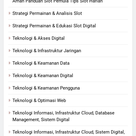
Aman Panduan Slot Pemula Tips Slot Harian
Strategi Permainan & Analisis Slot
Strategi Permainan & Edukasi Slot Digital
Teknologi & Akses Digital
Teknologi & Infrastruktur Jaringan
Teknologi & Keamanan Data
Teknologi & Keamanan Digital
Teknologi & Keamanan Pengguna
Teknologi & Optimasi Web
Teknologi Informasi, Infrastruktur Cloud, Database
Management, Sistem Digital
Teknologi Informasi, Infrastruktur Cloud, Sistem Digital,