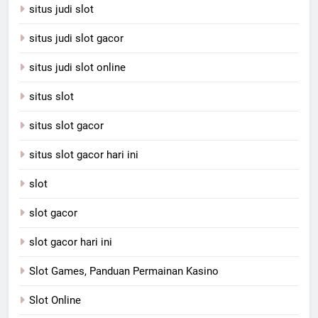
situs judi slot
situs judi slot gacor
situs judi slot online
situs slot
situs slot gacor
situs slot gacor hari ini
slot
slot gacor
slot gacor hari ini
Slot Games, Panduan Permainan Kasino
Slot Online