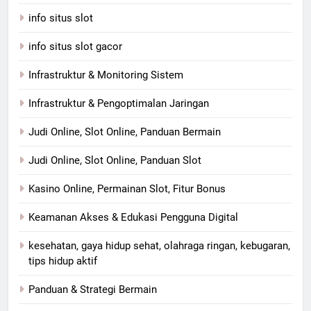
info situs slot
info situs slot gacor
Infrastruktur & Monitoring Sistem
Infrastruktur & Pengoptimalan Jaringan
Judi Online, Slot Online, Panduan Bermain
Judi Online, Slot Online, Panduan Slot
Kasino Online, Permainan Slot, Fitur Bonus
Keamanan Akses & Edukasi Pengguna Digital
kesehatan, gaya hidup sehat, olahraga ringan, kebugaran,
tips hidup aktif
Panduan & Strategi Bermain