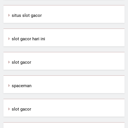
situs slot gacor
slot gacor hari ini
slot gacor
spaceman
slot gacor