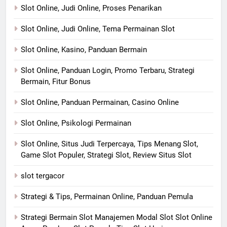
Slot Online, Judi Online, Proses Penarikan
Slot Online, Judi Online, Tema Permainan Slot
Slot Online, Kasino, Panduan Bermain
Slot Online, Panduan Login, Promo Terbaru, Strategi
Bermain, Fitur Bonus
Slot Online, Panduan Permainan, Casino Online
Slot Online, Psikologi Permainan
Slot Online, Situs Judi Terpercaya, Tips Menang Slot,
Game Slot Populer, Strategi Slot, Review Situs Slot
slot tergacor
Strategi & Tips, Permainan Online, Panduan Pemula
Strategi Bermain Slot Manajemen Modal Slot Slot Online