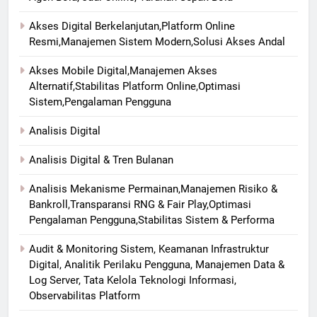
Akses Digital Berkelanjutan,Platform Online
Resmi,Manajemen Sistem Modern,Solusi Akses Andal
Akses Mobile Digital,Manajemen Akses
Alternatif,Stabilitas Platform Online,Optimasi
Sistem,Pengalaman Pengguna
Analisis Digital
Analisis Digital & Tren Bulanan
Analisis Mekanisme Permainan,Manajemen Risiko &
Bankroll,Transparansi RNG & Fair Play,Optimasi
Pengalaman Pengguna,Stabilitas Sistem & Performa
Audit & Monitoring Sistem, Keamanan Infrastruktur
Digital, Analitik Perilaku Pengguna, Manajemen Data &
Log Server, Tata Kelola Teknologi Informasi,
Observabilitas Platform