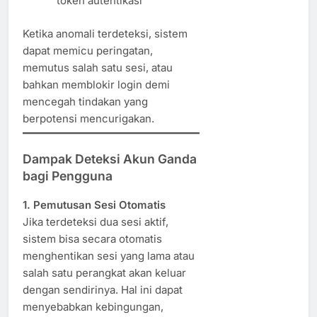
token autentikasi
Ketika anomali terdeteksi, sistem
dapat memicu peringatan,
memutus salah satu sesi, atau
bahkan memblokir login demi
mencegah tindakan yang
berpotensi mencurigakan.
Dampak Deteksi Akun Ganda
bagi Pengguna
1. Pemutusan Sesi Otomatis
Jika terdeteksi dua sesi aktif,
sistem bisa secara otomatis
menghentikan sesi yang lama atau
salah satu perangkat akan keluar
dengan sendirinya. Hal ini dapat
menyebabkan kebingungan,