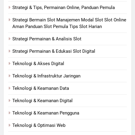
Strategi & Tips, Permainan Online, Panduan Pemula
Strategi Bermain Slot Manajemen Modal Slot Slot Online
Aman Panduan Slot Pemula Tips Slot Harian
Strategi Permainan & Analisis Slot
Strategi Permainan & Edukasi Slot Digital
Teknologi & Akses Digital
Teknologi & Infrastruktur Jaringan
Teknologi & Keamanan Data
Teknologi & Keamanan Digital
Teknologi & Keamanan Pengguna
Teknologi & Optimasi Web