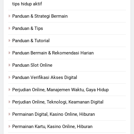
tips hidup aktif
Panduan & Strategi Bermain
Panduan & Tips
Panduan & Tutorial
Panduan Bermain & Rekomendasi Harian
Panduan Slot Online
Panduan Verifikasi Akses Digital
Perjudian Online, Manajemen Waktu, Gaya Hidup
Perjudian Online, Teknologi, Keamanan Digital
Permainan Digital, Kasino Online, Hiburan
Permainan Kartu, Kasino Online, Hiburan