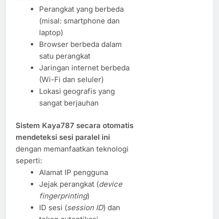
Perangkat yang berbeda
(misal: smartphone dan
laptop)
Browser berbeda dalam
satu perangkat
Jaringan internet berbeda
(Wi-Fi dan seluler)
Lokasi geografis yang
sangat berjauhan
Sistem Kaya787 secara otomatis
mendeteksi sesi paralel ini
dengan memanfaatkan teknologi
seperti:
Alamat IP pengguna
Jejak perangkat (
device
fingerprinting
)
ID sesi (
session ID
) dan