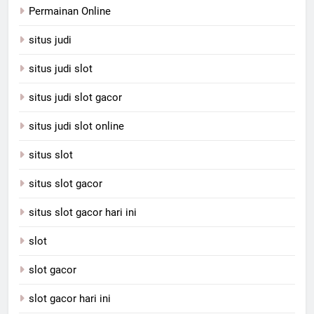
Permainan Online
situs judi
situs judi slot
situs judi slot gacor
situs judi slot online
situs slot
situs slot gacor
situs slot gacor hari ini
slot
slot gacor
slot gacor hari ini