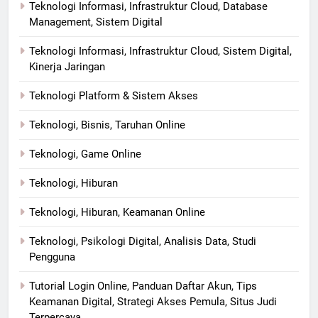
Teknologi Informasi, Infrastruktur Cloud, Database
Management, Sistem Digital
Teknologi Informasi, Infrastruktur Cloud, Sistem Digital,
Kinerja Jaringan
Teknologi Platform & Sistem Akses
Teknologi, Bisnis, Taruhan Online
Teknologi, Game Online
Teknologi, Hiburan
Teknologi, Hiburan, Keamanan Online
Teknologi, Psikologi Digital, Analisis Data, Studi
Pengguna
Tutorial Login Online, Panduan Daftar Akun, Tips
Keamanan Digital, Strategi Akses Pemula, Situs Judi
Terpercaya