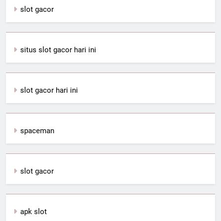
slot gacor
situs slot gacor hari ini
slot gacor hari ini
spaceman
slot gacor
apk slot