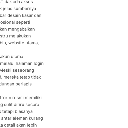
s.Tidak ada akses
ak jelas sumbernya
bar desain kasar dan
sional seperti
 akan mengabaikan
stru melakukan
bio, website utama,
a akun utama
melalui halaman login
.Meski seseorang
 mereka tetap tidak
dungan berlapis
atform resmi memiliki
 sulit ditiru secara
s tetapi biasanya
ak antar elemen kurang
a detail akan lebih