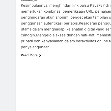
Kesimpulannya, menghindari link palsu Kaya787 di 
memerlukan kombinasi pemeriksaan URL, pemaham
penghindaran akun anonim, pengecekan tampilan si
penggunaan autentikasi berlapis.Kesadaran pengg
utama dalam menghadapi kejahatan digital yang se
canggih.Mengelola akses dengan hati-hati memast
pribadi dan kenyamanan dalam beraktivitas online t
penyalahgunaan
Read More