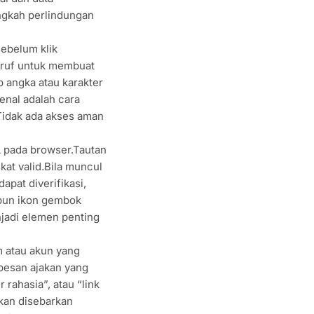
ngkah perlindungan
ebelum klik
huruf untuk membuat
p angka atau karakter
enal adalah cara
.Tidak ada akses aman
 pada browser.Tautan
at valid.Bila muncul
apat diverifikasi,
pun ikon gembok
njadi elemen penting
m atau akun yang
esan ajakan yang
rahasia”, atau “link
kan disebarkan