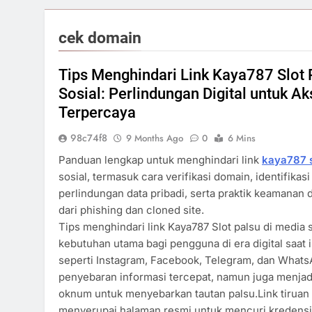
cek domain
Tips Menghindari Link Kaya787 Slot 
Sosial: Perlindungan Digital untuk 
Terpercaya
98c74f8
9 Months Ago
0
6 Mins
Panduan lengkap untuk menghindari link
kaya787 s
sosial, termasuk cara verifikasi domain, identifika
perlindungan data pribadi, serta praktik keamanan di
dari phishing dan cloned site.
Tips menghindari link Kaya787 Slot palsu di media 
kebutuhan utama bagi pengguna di era digital saat i
seperti Instagram, Facebook, Telegram, dan What
penyebaran informasi tercepat, namun juga menjadi 
oknum untuk menyebarkan tautan palsu.Link tiruan 
menyerupai halaman resmi untuk mencuri kredensi