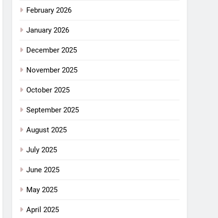
February 2026
January 2026
December 2025
November 2025
October 2025
September 2025
August 2025
July 2025
June 2025
May 2025
April 2025