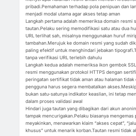
pribadi.Pemahaman terhadap pola penipuan dan la
menjadi modal utama agar akses tetap aman
Langkah pertama adalah memeriksa domain resmi s
tautan.Pelaku sering memodifikasi satu atau dua 
URL terlihat sah, misalnya menggunakan huruf miri
tambahan.Merujuk ke domain resmi yang sudah dik
paling efektif untuk menghindari jebakan tipografi
tanpa verifikasi URL terlebih dahulu
Langkah kedua adalah memeriksa ikon gembok SSL
resmi menggunakan protokol HTTPS dengan sertifik
peringatan sertifikat tidak aman atau halaman tidak d
pengguna harus segera membatalkan akses.Meski
bukan satu-satunya indikator keaslian, ini tetap me
dalam proses validasi awal
Hindari juga tautan yang dibagikan dari akun anoni
tampak mencurigakan.Pelaku biasanya mengemas p
meyakinkan, menawarkan klaim “akses cepat”, “jalur 
khusus” untuk menarik korban.Tautan resmi tidak a