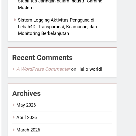
Stabilitas Jaringan dalam Industri Gaming
Modern
Sistem Logging Aktivitas Pengguna di
Lebah4D: Transparansi, Keamanan, dan
Monitoring Berkelanjutan
Recent Comments
A WordPress Commenter
on
Hello world!
Archives
May 2026
April 2026
March 2026