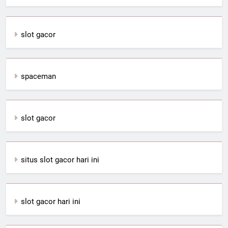
slot gacor
spaceman
slot gacor
situs slot gacor hari ini
slot gacor hari ini