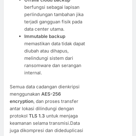
berfungsi sebagai lapisan
perlindungan tambahan jika
terjadi gangguan fisik pada
data center utama.
Immutable backup
memastikan data tidak dapat
diubah atau dihapus,
melindungi sistem dari
ransomware dan serangan
internal.
Semua data cadangan dienkripsi
menggunakan
AES-256
encryption
, dan proses transfer
antar lokasi dilindungi dengan
protokol
TLS 1.3
untuk menjaga
keamanan selama transmisi.Data
juga dikompresi dan dideduplicasi