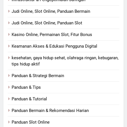
Judi Online, Slot Online, Panduan Bermain
Judi Online, Slot Online, Panduan Slot
Kasino Online, Permainan Slot, Fitur Bonus
Keamanan Akses & Edukasi Pengguna Digital
kesehatan, gaya hidup sehat, olahraga ringan, kebugaran,
tips hidup aktif
Panduan & Strategi Bermain
Panduan & Tips
Panduan & Tutorial
Panduan Bermain & Rekomendasi Harian
Panduan Slot Online