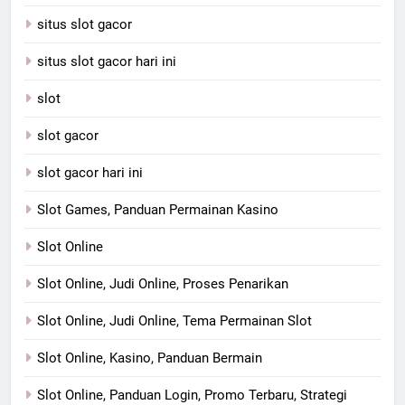
situs slot gacor
situs slot gacor hari ini
slot
slot gacor
slot gacor hari ini
Slot Games, Panduan Permainan Kasino
Slot Online
Slot Online, Judi Online, Proses Penarikan
Slot Online, Judi Online, Tema Permainan Slot
Slot Online, Kasino, Panduan Bermain
Slot Online, Panduan Login, Promo Terbaru, Strategi