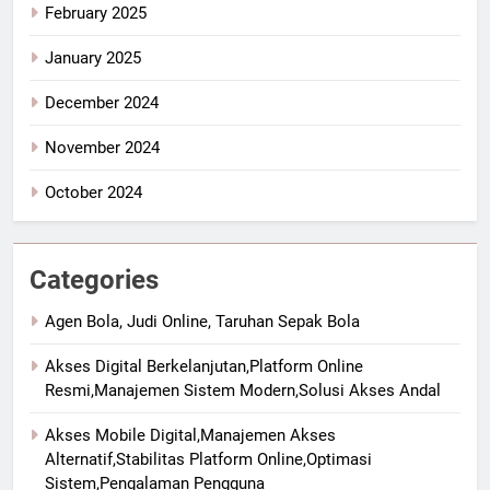
February 2025
January 2025
December 2024
November 2024
October 2024
Categories
Agen Bola, Judi Online, Taruhan Sepak Bola
Akses Digital Berkelanjutan,Platform Online
Resmi,Manajemen Sistem Modern,Solusi Akses Andal
Akses Mobile Digital,Manajemen Akses
Alternatif,Stabilitas Platform Online,Optimasi
Sistem,Pengalaman Pengguna