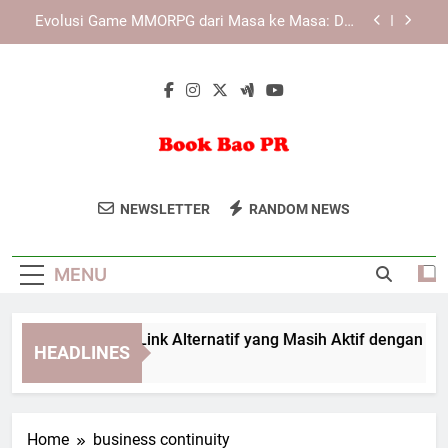
Skip
Login Tiara4D dan Sistem Akses Platform
to
Berbasis Teknologi Modern
content
Teknologi Server Game dan Pentingnya Stabilitas
Jaringan dalam Industri Gaming Modern
Cara Cek LAE138 Link Alternatif yang Masih Aktif
dengan Aman dan Tepat
Evolusi Game MMORPG dari Masa ke Masa: Dari
Dunia Teks hingga Virtual Universe Modern
Book Bao PR
Dapatkan Layanan Pemasaran Buku
Login Tiara4D dan Sistem Akses Platform
NEWSLETTER
RANDOM NEWS
Berbasis Teknologi Modern
Profesional Di Book Bao PR.
Teknologi Server Game dan Pentingnya Stabilitas
Jaringan dalam Industri Gaming Modern
MENU
ra Cek LAE138 Link Alternatif yang Masih Aktif dengan Aman
HEADLINES
onths Ago
Home
business continuity