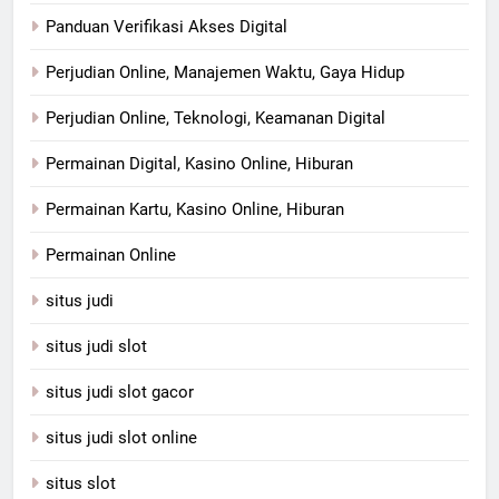
Panduan Verifikasi Akses Digital
Perjudian Online, Manajemen Waktu, Gaya Hidup
Perjudian Online, Teknologi, Keamanan Digital
Permainan Digital, Kasino Online, Hiburan
Permainan Kartu, Kasino Online, Hiburan
Permainan Online
situs judi
situs judi slot
situs judi slot gacor
situs judi slot online
situs slot