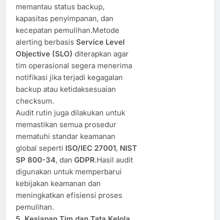
memantau status backup,
kapasitas penyimpanan, dan
kecepatan pemulihan.Metode
alerting berbasis
Service Level
Objective (SLO)
diterapkan agar
tim operasional segera menerima
notifikasi jika terjadi kegagalan
backup atau ketidaksesuaian
checksum.
Audit rutin juga dilakukan untuk
memastikan semua prosedur
mematuhi standar keamanan
global seperti
ISO/IEC 27001
,
NIST
SP 800-34
, dan
GDPR
.Hasil audit
digunakan untuk memperbarui
kebijakan keamanan dan
meningkatkan efisiensi proses
pemulihan.
5. Kesiapan Tim dan Tata Kelola