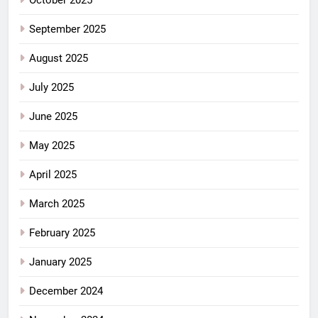
September 2025
August 2025
July 2025
June 2025
May 2025
April 2025
March 2025
February 2025
January 2025
December 2024