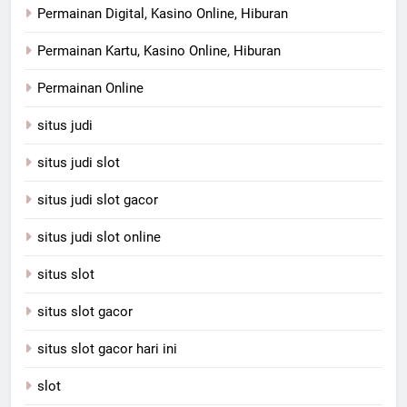
Permainan Digital, Kasino Online, Hiburan
Permainan Kartu, Kasino Online, Hiburan
Permainan Online
situs judi
situs judi slot
situs judi slot gacor
situs judi slot online
situs slot
situs slot gacor
situs slot gacor hari ini
slot