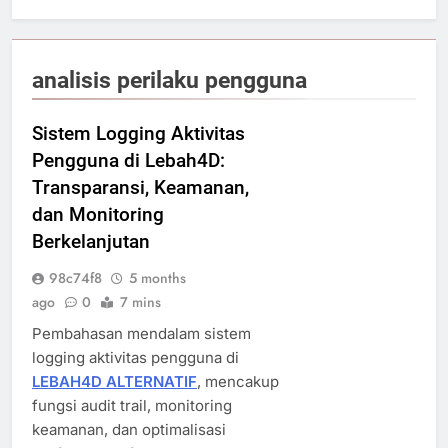
analisis perilaku pengguna
Sistem Logging Aktivitas
Pengguna di Lebah4D:
Transparansi, Keamanan,
dan Monitoring
Berkelanjutan
98c74f8
5 months
ago
0
7 mins
Pembahasan mendalam sistem
logging aktivitas pengguna di
LEBAH4D ALTERNATIF
, mencakup
fungsi audit trail, monitoring
keamanan, dan optimalisasi