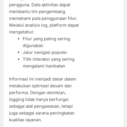
pengguna. Data aktivitas dapat
membantu tim pengembang
memahami pola penggunaan fitur.
Melalui analisis log, platform dapat
mengetahui:
Fitur yang paling sering
digunakan
Jalur navigasi populer
Titik interaksi yang sering
mengalami hambatan
Informasi ini menjadi dasar dalam
melakukan optimasi desain dan
performa. Dengan demikian,
logging tidak hanya berfungsi
sebagai alat pengawasan, tetapi
juga sebagai sarana peningkatan
kualitas layanan.