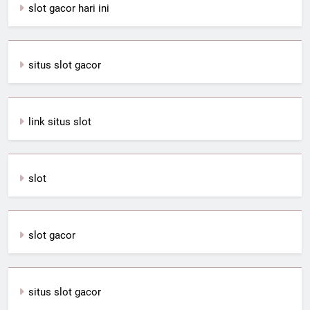
slot gacor hari ini
situs slot gacor
link situs slot
slot
slot gacor
situs slot gacor