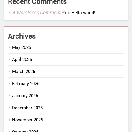
Recent Comments
A WordPress Commenter
on
Hello world!
Archives
May 2026
April 2026
March 2026
February 2026
January 2026
December 2025
November 2025
October 2025