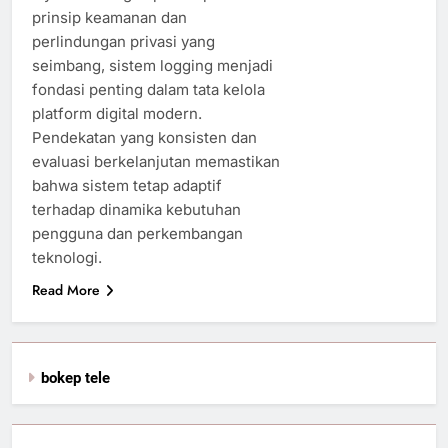
prinsip keamanan dan
perlindungan privasi yang
seimbang, sistem logging menjadi
fondasi penting dalam tata kelola
platform digital modern.
Pendekatan yang konsisten dan
evaluasi berkelanjutan memastikan
bahwa sistem tetap adaptif
terhadap dinamika kebutuhan
pengguna dan perkembangan
teknologi.
Read More
bokep tele