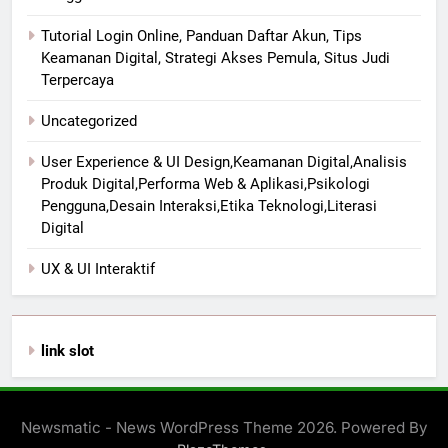
Tutorial Login Online, Panduan Daftar Akun, Tips
Keamanan Digital, Strategi Akses Pemula, Situs Judi
Terpercaya
Uncategorized
User Experience & UI Design,Keamanan Digital,Analisis
Produk Digital,Performa Web & Aplikasi,Psikologi
Pengguna,Desain Interaksi,Etika Teknologi,Literasi
Digital
UX & UI Interaktif
link slot
Newsmatic - News WordPress Theme 2026. Powered By