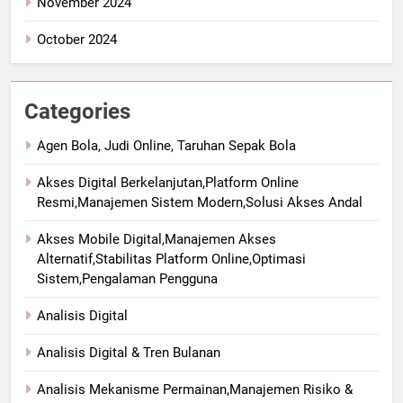
November 2024
October 2024
Categories
Agen Bola, Judi Online, Taruhan Sepak Bola
Akses Digital Berkelanjutan,Platform Online
Resmi,Manajemen Sistem Modern,Solusi Akses Andal
Akses Mobile Digital,Manajemen Akses
Alternatif,Stabilitas Platform Online,Optimasi
Sistem,Pengalaman Pengguna
Analisis Digital
Analisis Digital & Tren Bulanan
Analisis Mekanisme Permainan,Manajemen Risiko &