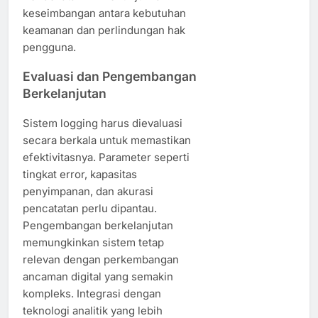
keseimbangan antara kebutuhan
keamanan dan perlindungan hak
pengguna.
Evaluasi dan Pengembangan
Berkelanjutan
Sistem logging harus dievaluasi
secara berkala untuk memastikan
efektivitasnya. Parameter seperti
tingkat error, kapasitas
penyimpanan, dan akurasi
pencatatan perlu dipantau.
Pengembangan berkelanjutan
memungkinkan sistem tetap
relevan dengan perkembangan
ancaman digital yang semakin
kompleks. Integrasi dengan
teknologi analitik yang lebih