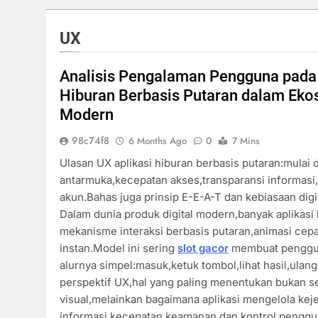
UX
Analisis Pengalaman Pengguna pada 
Hiburan Berbasis Putaran dalam Ekos
Modern
98c74f8
6 Months Ago
0
7 Mins
Ulasan UX aplikasi hiburan berbasis putaran:mulai d
antarmuka,kecepatan akses,transparansi informas
akun.Bahas juga prinsip E-E-A-T dan kebiasaan digit
Dalam dunia produk digital modern,banyak aplikas
mekanisme interaksi berbasis putaran,animasi cepa
instan.Model ini sering
slot gacor
membuat penggun
alurnya simpel:masuk,ketuk tombol,lihat hasil,ulang
perspektif UX,hal yang paling menentukan bukan s
visual,melainkan bagaimana aplikasi mengelola kej
informasi,kecepatan,keamanan,dan kontrol pengguna