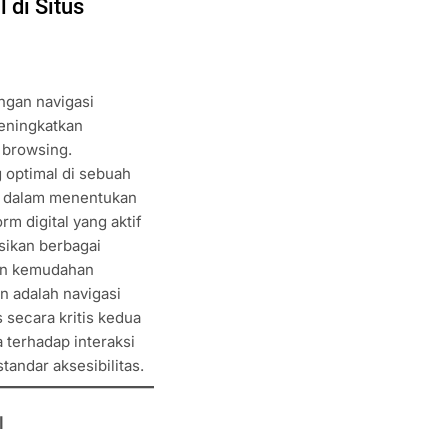
 di Situs
ngan navigasi
meningkatkan
 browsing.
optimal di sebuah
ng dalam menentukan
rm digital yang aktif
sikan berbagai
dan kemudahan
 adalah navigasi
s secara kritis kedua
 terhadap interaksi
andar aksesibilitas.
l