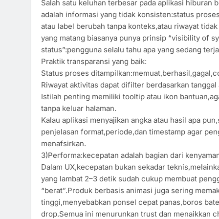
Salah satu keluhan terbesar pada aplikasi hiburan be
adalah informasi yang tidak konsisten:status proses
atau label berubah tanpa konteks,atau riwayat tid
yang matang biasanya punya prinsip “visibility of s
status”:pengguna selalu tahu apa yang sedang terja
Praktik transparansi yang baik:
Status proses ditampilkan:memuat,berhasil,gagal,co
Riwayat aktivitas dapat difilter berdasarkan tanggal 
Istilah penting memiliki tooltip atau ikon bantuan
tanpa keluar halaman.
Kalau aplikasi menyajikan angka atau hasil apa pun
penjelasan format,periode,dan timestamp agar pen
menafsirkan.
3)Performa:kecepatan adalah bagian dari kenyama
Dalam UX,kecepatan bukan sekadar teknis,melainka
yang lambat 2–3 detik sudah cukup membuat peng
“berat”.Produk berbasis animasi juga sering mema
tinggi,menyebabkan ponsel cepat panas,boros bate
drop.Semua ini menurunkan trust dan menaikkan c