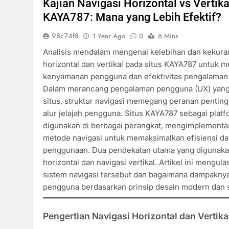
Kajian Navigasi Horizontal vs Vertikal
KAYA787: Mana yang Lebih Efektif?
98c74f8
1 Year Ago
0
6 Mins
Analisis mendalam mengenai kelebihan dan kekura
horizontal dan vertikal pada situs KAYA787 untuk 
kenyamanan pengguna dan efektivitas pengalaman
Dalam merancang pengalaman pengguna (UX) yang 
situs, struktur navigasi memegang peranan penti
alur jelajah pengguna. Situs KAYA787 sebagai platfo
digunakan di berbagai perangkat, mengimplementa
metode navigasi untuk memaksimalkan efisiensi 
penggunaan. Dua pendekatan utama yang digunakan
horizontal dan navigasi vertikal. Artikel ini mengula
sistem navigasi tersebut dan bagaimana dampaknya
pengguna berdasarkan prinsip desain modern dan st
Pengertian Navigasi Horizontal dan Vertika