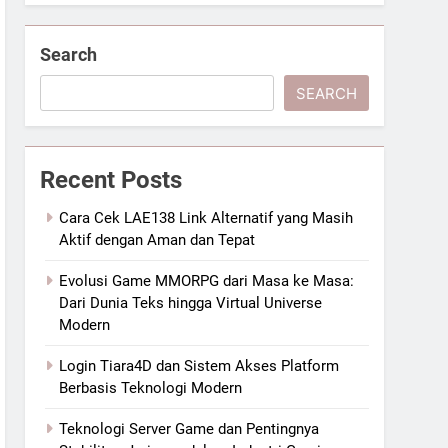
Search
SEARCH
Recent Posts
Cara Cek LAE138 Link Alternatif yang Masih
Aktif dengan Aman dan Tepat
Evolusi Game MMORPG dari Masa ke Masa:
Dari Dunia Teks hingga Virtual Universe
Modern
Login Tiara4D dan Sistem Akses Platform
Berbasis Teknologi Modern
Teknologi Server Game dan Pentingnya