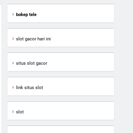
bokep tele
slot gacor hari ini
situs slot gacor
link situs slot
slot