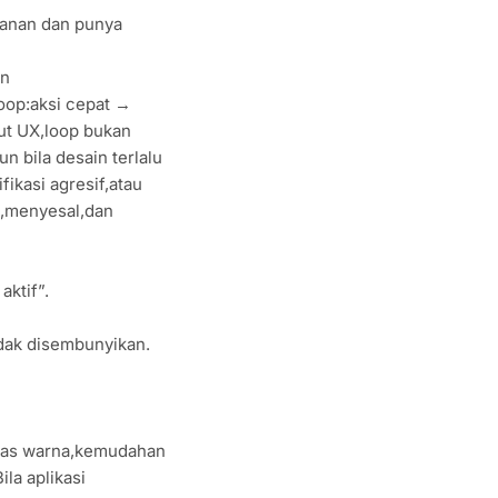
manan dan punya
an
oop:aksi cepat →
ut UX,loop bukan
n bila desain terlalu
ikasi agresif,atau
e,menyesal,dan
aktif”.
dak disembunyikan.
tras warna,kemudahan
la aplikasi