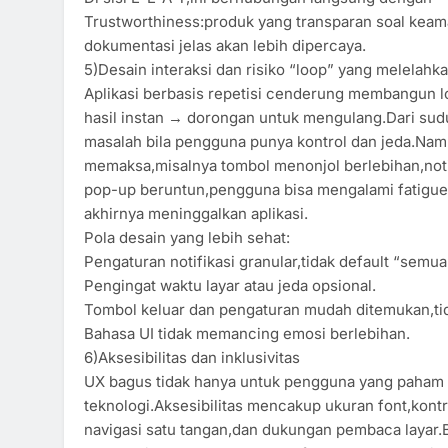
Trustworthiness:produk yang transparan soal kea
dokumentasi jelas akan lebih dipercaya.
5)Desain interaksi dan risiko “loop” yang melelahk
Aplikasi berbasis repetisi cenderung membangun l
hasil instan → dorongan untuk mengulang.Dari sud
masalah bila pengguna punya kontrol dan jeda.Namu
memaksa,misalnya tombol menonjol berlebihan,notif
pop-up beruntun,pengguna bisa mengalami fatigu
akhirnya meninggalkan aplikasi.
Pola desain yang lebih sehat:
Pengaturan notifikasi granular,tidak default “semua 
Pengingat waktu layar atau jeda opsional.
Tombol keluar dan pengaturan mudah ditemukan,ti
Bahasa UI tidak memancing emosi berlebihan.
6)Aksesibilitas dan inklusivitas
UX bagus tidak hanya untuk pengguna yang paham
teknologi.Aksesibilitas mencakup ukuran font,kon
navigasi satu tangan,dan dukungan pembaca layar.Bi