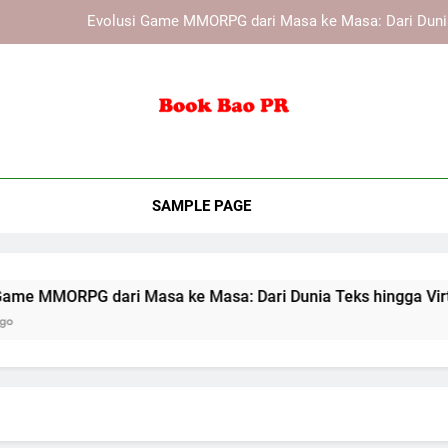
Evolusi Game MMORPG dari Masa ke Masa: Dari Dunia
Login Tiara4D dan Sistem Akse
Teknologi Server Game dan Pentingnya Stabilitas 
k Bao PR
Cara Cek LAE138 Link Alternatif y
Layanan Pemasaran Buku Profesional Di Book Bao PR.
Evolusi Game MMORPG dari Masa ke Masa: Dari Dunia
SAMPLE PAGE
Login Tiara4D dan Sistem Akse
Teknologi Server Game dan Pentingnya Stabilitas 
dari Masa ke Masa: Dari Dunia Teks hingga Virtual Univers