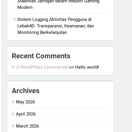
Stabilitas Jaringan dalam Industri Gaming
Modern
Sistem Logging Aktivitas Pengguna di
Lebah4D: Transparansi, Keamanan, dan
Monitoring Berkelanjutan
Recent Comments
A WordPress Commenter
on
Hello world!
Archives
May 2026
April 2026
March 2026