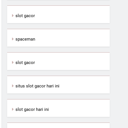
slot gacor
spaceman
slot gacor
situs slot gacor hari ini
slot gacor hari ini