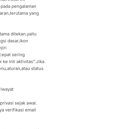
 pada pengalaman
taran,terutama yang
ama ditekan,yaitu
gsi dasar,ikon
jiri
cepat sering
 inti aktivitas”.Jika
nu,aturan,atau status
riwayat
rivasi sejak awal.
a verifikasi email