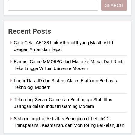
SEARCH
Recent Posts
Cara Cek LAE138 Link Alternatif yang Masih Aktif
dengan Aman dan Tepat
Evolusi Game MMORPG dari Masa ke Masa: Dari Dunia
Teks hingga Virtual Universe Modern
Login Tiara4D dan Sistem Akses Platform Berbasis
Teknologi Modern
Teknologi Server Game dan Pentingnya Stabilitas
Jaringan dalam Industri Gaming Modern
Sistem Logging Aktivitas Pengguna di Lebah4D:
Transparansi, Keamanan, dan Monitoring Berkelanjutan