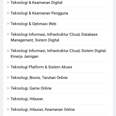
Teknologi & Keamanan Digital
Teknologi & Keamanan Pengguna
Teknologi & Optimasi Web
Teknologi Informasi, Infrastruktur Cloud, Database
Management, Sistem Digital
Teknologi Informasi, Infrastruktur Cloud, Sistem Digital,
Kinerja Jaringan
Teknologi Platform & Sistem Akses
Teknologi, Bisnis, Taruhan Online
Teknologi, Game Online
Teknologi, Hiburan
Teknologi, Hiburan, Keamanan Online