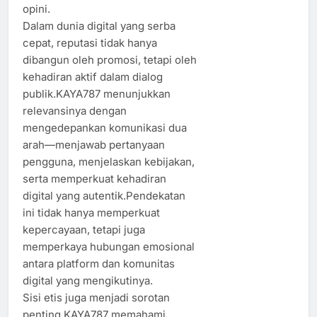
opini.
Dalam dunia digital yang serba
cepat, reputasi tidak hanya
dibangun oleh promosi, tetapi oleh
kehadiran aktif dalam dialog
publik.KAYA787 menunjukkan
relevansinya dengan
mengedepankan komunikasi dua
arah—menjawab pertanyaan
pengguna, menjelaskan kebijakan,
serta memperkuat kehadiran
digital yang autentik.Pendekatan
ini tidak hanya memperkuat
kepercayaan, tetapi juga
memperkaya hubungan emosional
antara platform dan komunitas
digital yang mengikutinya.
Sisi etis juga menjadi sorotan
penting.KAYA787 memahami