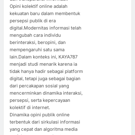
Opini kolektif online adalah
kekuatan baru dalam membentuk
persepsi publik di era
digital.Modernitas informasi telah
mengubah cara individu
berinteraksi, beropini, dan
mempengaruhi satu sama
lain.Dalam konteks ini, KAYA787
menjadi studi menarik karena ia
tidak hanya hadir sebagai platform
digital, tetapi juga sebagai bagian
dari percakapan sosial yang
mencerminkan dinamika interaksi,
persepsi, serta kepercayaan
kolektif di internet.
Dinamika opini publik online
terbentuk dari sirkulasi informasi
yang cepat dan algoritma media