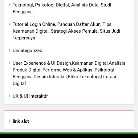
Teknologi, Psikologi Digital, Analisis Data, Studi
Pengguna
Tutorial Login Online, Panduan Daftar Akun, Tips
Keamanan Digital, Strategi Akses Pemula, Situs Judi
Terpercaya
Uncategorized
User Experience & UI Design,Keamanan Digital,Analisis
Produk Digital,Performa Web & Aplikasi,Psikologi
Pengguna,Desain Interaksi,Etika Teknologi,Literasi
Digital
UX & UI Interaktif
link slot