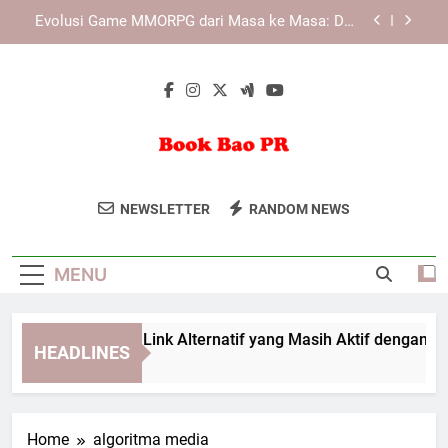
Skip
Login Tiara4D dan Sistem Akses Platform
to
Berbasis Teknologi Modern
content
Teknologi Server Game dan Pentingnya Stabilitas
Jaringan dalam Industri Gaming Modern
Cara Cek LAE138 Link Alternatif yang Masih Aktif
dengan Aman dan Tepat
Evolusi Game MMORPG dari Masa ke Masa: Dari
Dunia Teks hingga Virtual Universe Modern
Book Bao PR
Dapatkan Layanan Pemasaran Buku
Login Tiara4D dan Sistem Akses Platform
NEWSLETTER
RANDOM NEWS
Berbasis Teknologi Modern
Profesional Di Book Bao PR.
Teknologi Server Game dan Pentingnya Stabilitas
Jaringan dalam Industri Gaming Modern
MENU
ara Cek LAE138 Link Alternatif yang Masih Aktif dengan Ama
HEADLINES
 Months Ago
Home
algoritma media