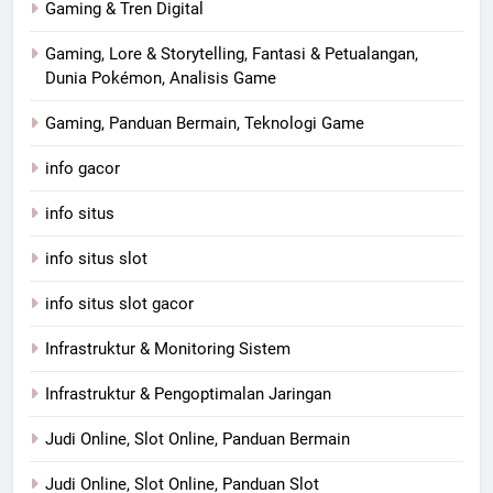
Gaming & Tren Digital
Gaming, Lore & Storytelling, Fantasi & Petualangan,
Dunia Pokémon, Analisis Game
Gaming, Panduan Bermain, Teknologi Game
info gacor
info situs
info situs slot
info situs slot gacor
Infrastruktur & Monitoring Sistem
Infrastruktur & Pengoptimalan Jaringan
Judi Online, Slot Online, Panduan Bermain
Judi Online, Slot Online, Panduan Slot