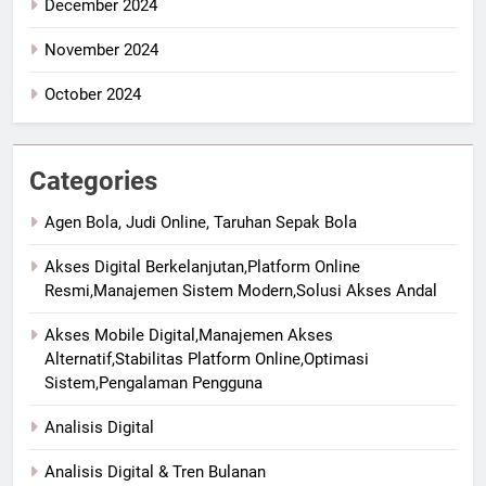
December 2024
November 2024
October 2024
Categories
Agen Bola, Judi Online, Taruhan Sepak Bola
Akses Digital Berkelanjutan,Platform Online
Resmi,Manajemen Sistem Modern,Solusi Akses Andal
Akses Mobile Digital,Manajemen Akses
Alternatif,Stabilitas Platform Online,Optimasi
Sistem,Pengalaman Pengguna
Analisis Digital
Analisis Digital & Tren Bulanan