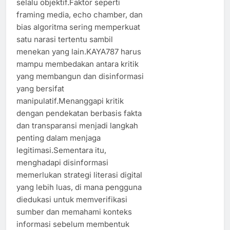
selalu objektif.Faktor seperti
framing media, echo chamber, dan
bias algoritma sering memperkuat
satu narasi tertentu sambil
menekan yang lain.KAYA787 harus
mampu membedakan antara kritik
yang membangun dan disinformasi
yang bersifat
manipulatif.Menanggapi kritik
dengan pendekatan berbasis fakta
dan transparansi menjadi langkah
penting dalam menjaga
legitimasi.Sementara itu,
menghadapi disinformasi
memerlukan strategi literasi digital
yang lebih luas, di mana pengguna
diedukasi untuk memverifikasi
sumber dan memahami konteks
informasi sebelum membentuk