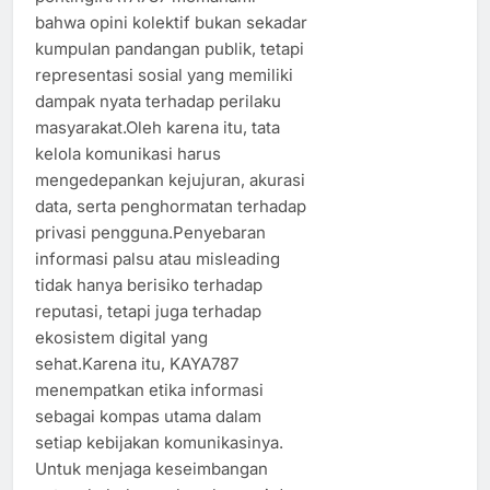
bahwa opini kolektif bukan sekadar
kumpulan pandangan publik, tetapi
representasi sosial yang memiliki
dampak nyata terhadap perilaku
masyarakat.Oleh karena itu, tata
kelola komunikasi harus
mengedepankan kejujuran, akurasi
data, serta penghormatan terhadap
privasi pengguna.Penyebaran
informasi palsu atau misleading
tidak hanya berisiko terhadap
reputasi, tetapi juga terhadap
ekosistem digital yang
sehat.Karena itu, KAYA787
menempatkan etika informasi
sebagai kompas utama dalam
setiap kebijakan komunikasinya.
Untuk menjaga keseimbangan