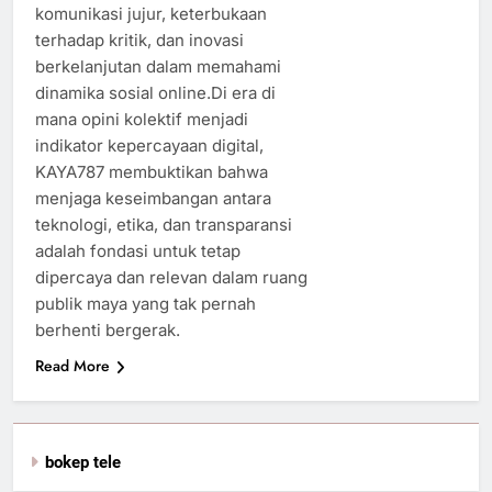
komunikasi jujur, keterbukaan
terhadap kritik, dan inovasi
berkelanjutan dalam memahami
dinamika sosial online.Di era di
mana opini kolektif menjadi
indikator kepercayaan digital,
KAYA787 membuktikan bahwa
menjaga keseimbangan antara
teknologi, etika, dan transparansi
adalah fondasi untuk tetap
dipercaya dan relevan dalam ruang
publik maya yang tak pernah
berhenti bergerak.
Read More
bokep tele