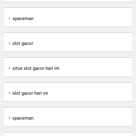
spaceman
slot gacor
situs slot gacor hari ini
slot gacor hari ini
spaceman