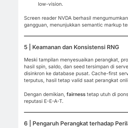
low-vision.
Screen reader NVDA berhasil mengumumkan 
gangguan, menunjukkan semantic markup ters
5 | Keamanan dan Konsistensi RNG
Meski tampilan menyesuaikan perangkat, pr
hasil spin, saldo, dan seed tersimpan di se
disinkron ke database pusat. Cache-first serv
terputus, hasil tetap valid saat perangkat onl
Dengan demikian,
fairness
tetap utuh di pon
reputasi E-E-A-T.
6 | Pengaruh Perangkat terhadap Peri