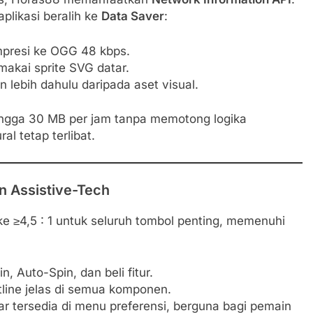
aplikasi beralih ke
Data Saver
:
ompresi ke OGG 48 kbps.
makai sprite SVG datar.
 lebih dahulu daripada aset visual.
ingga 30 MB per jam tanpa memotong logika
l tetap terlibat.
an Assistive-Tech
ke ≥4,5 : 1 untuk seluruh tombol penting, memenuhi
 Auto-Spin, dan beli fitur.
tline jelas di semua komponen.
ar tersedia di menu preferensi, berguna bagi pemain