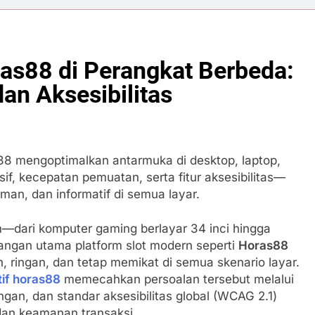
ras88 di Perangkat Berbeda:
dan Aksesibilitas
 mengoptimalkan antarmuka di desktop, laptop,
f, kecepatan pemuatan, serta fitur aksesibilitas—
man, dan informatif di semua layar.
—dari komputer gaming berlayar 34 inci hingga
ntangan utama platform slot modern seperti
Horas88
 ringan, dan tetap memikat di semua skenario layar.
tif horas88
memecahkan persoalan tersebut melalui
ingan, dan standar aksesibilitas global (WCAG 2.1)
dan keamanan transaksi.