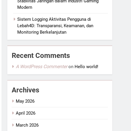
Stabilitas Jaringan dalam Industri Gaming
Modern
Sistem Logging Aktivitas Pengguna di
Lebah4D: Transparansi, Keamanan, dan
Monitoring Berkelanjutan
Recent Comments
A WordPress Commenter
on
Hello world!
Archives
May 2026
April 2026
March 2026