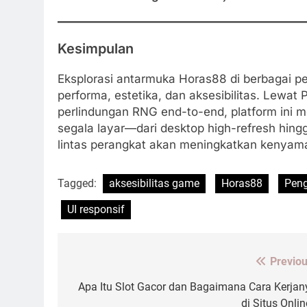
Kesimpulan
Eksplorasi antarmuka Horas88 di berbagai 
performa, estetika, dan aksesibilitas. Lewat 
perlindungan RNG end-to-end, platform ini 
segala layar—dari desktop high-refresh hing
lintas perangkat akan meningkatkan kenyama
Tagged:
aksesibilitas game
Horas88
Pen
UI responsif
Previou
Post
navigation
Apa Itu Slot Gacor dan Bagaimana Cara Kerjan
di Situs Onlin