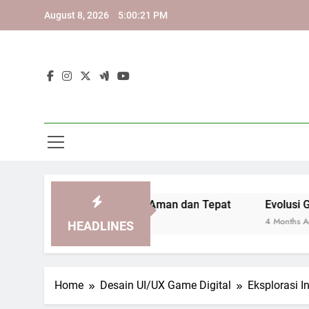
Skip
August 8, 2026
5:00:22 PM
to
content
Boo
Dapatkan 
asih Aktif dengan Aman dan Tepat
Evolusi Game MMORPG 
4 Months Ago
HEADLINES
Home
Desain UI/UX Game Digital
Eksplorasi I