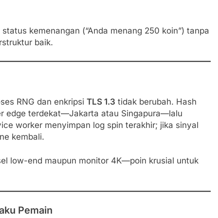
status kemenangan (“Anda menang 250 koin”) tanpa
truktur baik.
oses RNG dan enkripsi
TLS 1.3
tidak berubah. Hash
rver edge terdekat—Jakarta atau Singapura—lalu
ice worker menyimpan log spin terakhir; jika sinyal
ine kembali.
sel low-end maupun monitor 4K—poin krusial untuk
laku Pemain