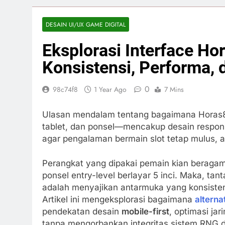
DESAIN UI/UX GAME DIGITAL
Eksplorasi Interface Ho
Konsistensi, Performa, 
0
98c74f8
1 Year Ago
7 Mins
Ulasan mendalam tentang bagaimana Horas88
tablet, dan ponsel—mencakup desain responsi
agar pengalaman bermain slot tetap mulus, a
Perangkat yang dipakai pemain kian beragam
ponsel entry-level berlayar 5 inci. Maka, ta
adalah menyajikan antarmuka yang konsisten,
Artikel ini mengeksplorasi bagaimana
alterna
pendekatan desain
mobile-first
, optimasi jar
tanpa mengorbankan integritas sistem RNG 