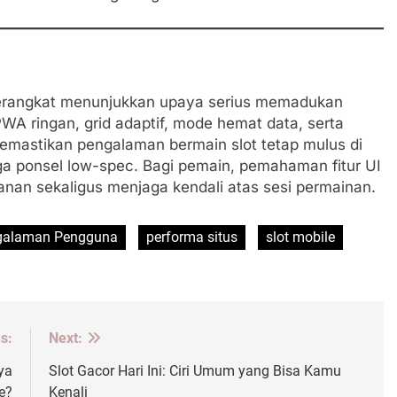
perangkat menunjukkan upaya serius memadukan
PWA ringan, grid adaptif, mode hemat data, serta
memastikan pengalaman bermain slot tetap mulus di
ga ponsel low-spec. Bagi pemain, pemahaman fitur UI
nan sekaligus menjaga kendali atas sesi permainan.
galaman Pengguna
performa situs
slot mobile
s:
Next:
ya
Slot Gacor Hari Ini: Ciri Umum yang Bisa Kamu
e?
Kenali