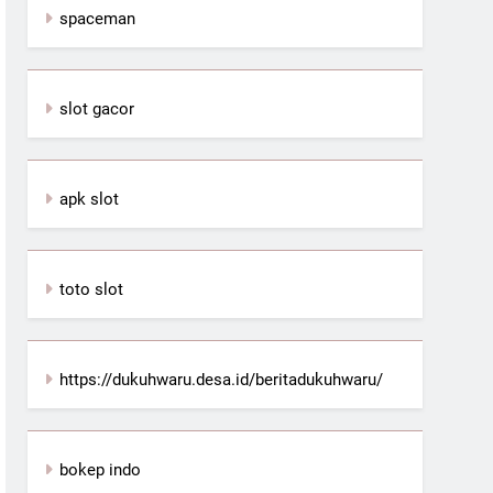
spaceman
slot gacor
apk slot
toto slot
https://dukuhwaru.desa.id/beritadukuhwaru/
bokep indo